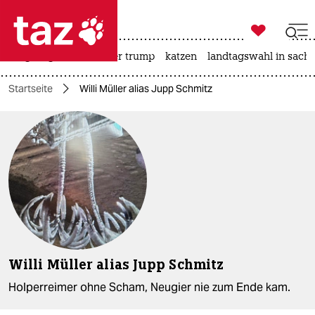

taz zahl ich
bergsteigen
usa unter trump
katzen
landtagswahl in sachs

taz zahl ich
Startseite
Willi Müller alias Jupp Schmitz
taz zahl ich
themen
politik
öko
gesellschaft
kultur
Willi Müller alias Jupp Schmitz
sport
Holperreimer ohne Scham, Neugier nie zum Ende kam.