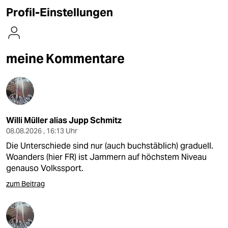
berlin
Profil-Einstellungen
nord
wahrheit
meine Kommentare
verlag
verlag
veranstaltungen
Willi Müller alias Jupp Schmitz
shop
08.08.2026 , 16:13 Uhr
Die Unterschiede sind nur (auch buchstäblich) graduell.
fragen & hilfe
Woanders (hier FR) ist Jammern auf höchstem Niveau
genauso Volkssport.
unterstützen
zum Beitrag
abo
genossenschaft