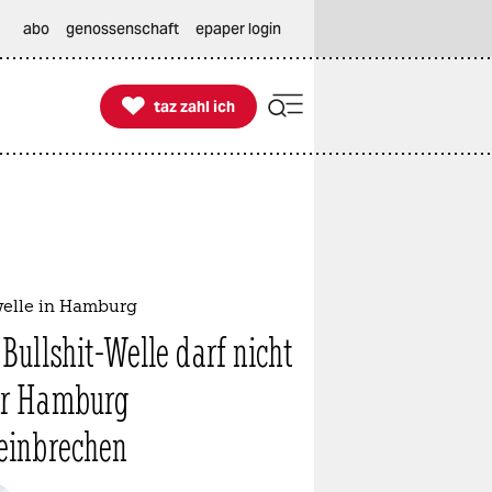
abo
genossenschaft
epaper login

taz zahl ich
taz zahl ich
welle in Hamburg
 Bullshit-Welle darf nicht
er Hamburg
einbrechen