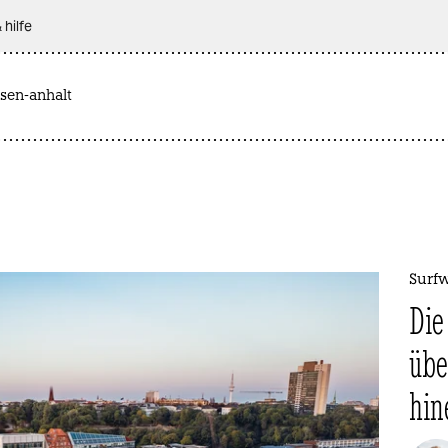
 hilfe
sen-anhalt
Surf
Die
üb
hin