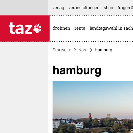
hautnavigation anspringen
hauptinhalt anspringen
footer anspringen
verlag
veranstaltungen
shop
fragen &
drohnen
rente
landtagswahl in sach

taz zahl ich
taz zahl ich
Startseite
Nord
Hamburg
themen
hamburg
politik
öko
gesellschaft
kultur
sport