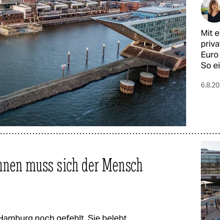
Mit e
priva
Euro
So ei
6.8.2
nnen muss sich der Mensch
 Hamburg noch gefehlt. Sie belebt