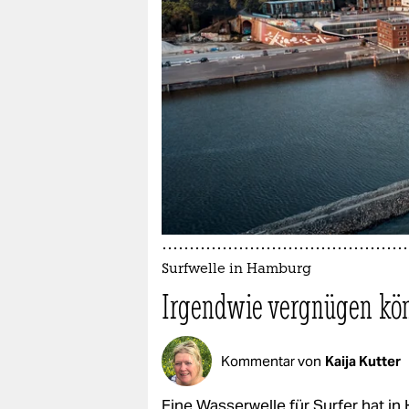
berlin
nord
wahrheit
verlag
verlag
veranstaltungen
shop
fragen & hilfe
Surfwelle in Hamburg
Irgendwie vergnügen kö
unterstützen
abo
Kommentar von
Kaija Kutter
genossenschaft
Eine Wasserwelle für Surfer hat in