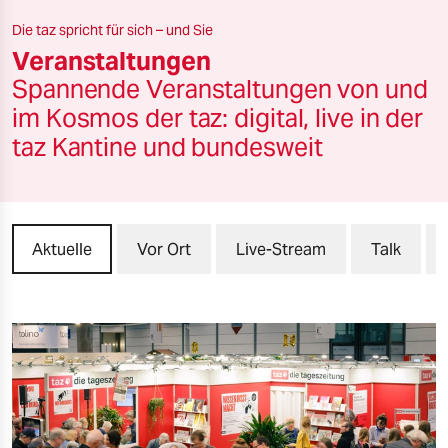
berlin
Die taz spricht für sich – und Sie
nord
Veranstaltungen
Spannende Veranstaltungen von und
wahrheit
im Kosmos der taz: digital, live in der
verlag
taz Kantine und bundesweit
verlag
veranstaltungen
Aktuelle
Vor Ort
Live-Stream
Talk
shop
fragen & hilfe
unterstützen
abo
genossenschaft