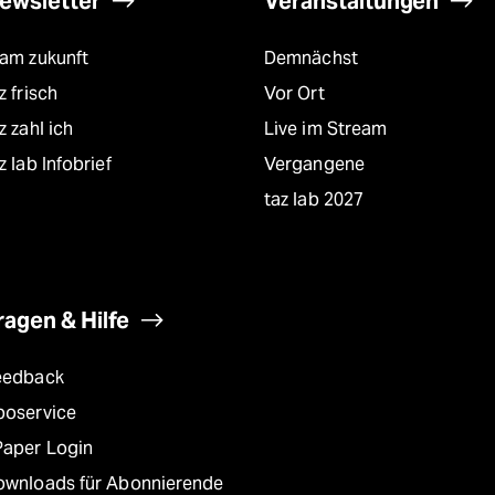
ewsletter
Veranstaltungen
eam zukunft
Demnächst
z frisch
Vor Ort
z zahl ich
Live im Stream
z lab Infobrief
Vergangene
taz lab 2027
ragen & Hilfe
eedback
boservice
Paper Login
ownloads für Abonnierende