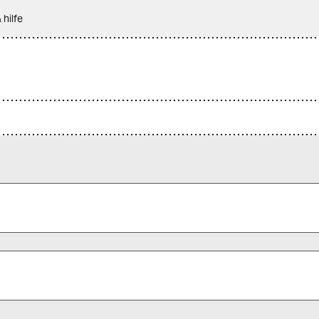
 hilfe
 alle Pflichtfelder (*) aus, um fortfahren zu können.