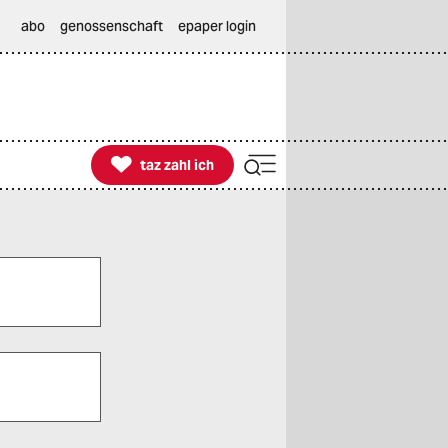
abo
genossenschaft
epaper login

taz zahl ich
taz zahl ich