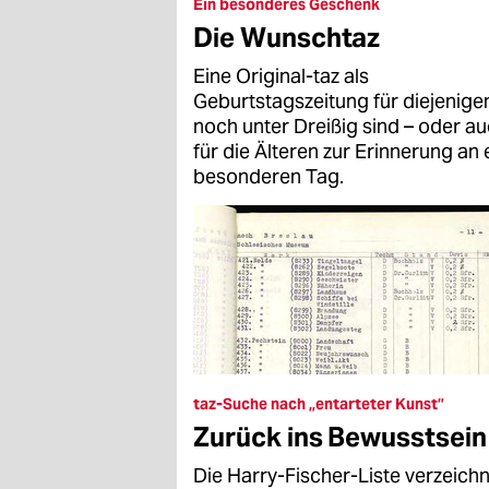
epaper login
Ein besonderes Geschenk
Die Wunschtaz
Eine Original-taz als
Geburtstagszeitung für diejenigen
noch unter Dreißig sind – oder a
für die Älteren zur Erinnerung an 
besonderen Tag.
taz-Suche nach „entarteter Kunst”
Zurück ins Bewusstsein
Die Harry-Fischer-Liste verzeich