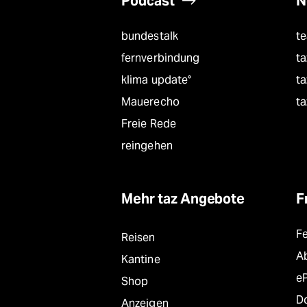
Podcast
N
bundestalk
t
fernverbindung
ta
klima update°
ta
Mauerecho
ta
Freie Rede
reingehen
Mehr taz Angebote
F
F
Reisen
A
Kantine
e
Shop
D
Anzeigen