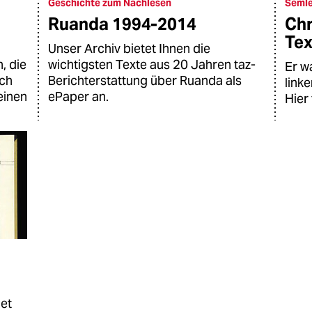
Geschichte zum Nachlesen
Semle
Ruanda 1994-2014
Chr
Tex
Unser Archiv bietet Ihnen die
, die
wichtigsten Texte aus 20 Jahren taz-
Er w
uch
Berichterstattung über Ruanda als
link
einen
ePaper an.
Hier 
net