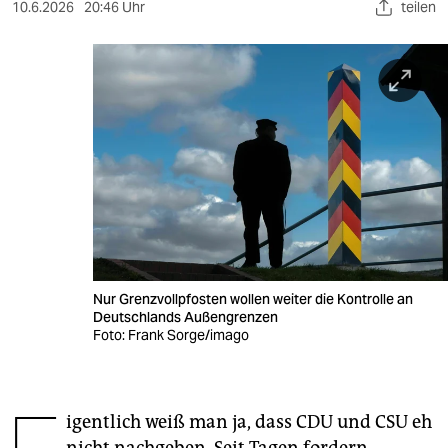
berlin
10.6.2026
20:46 Uhr
teilen
nord
wahrheit
verlag
verlag
veranstaltungen
shop
fragen & hilfe
Nur Grenzvollpfosten wollen weiter die Kontrolle an
Deutschlands Außengrenzen
unterstützen
Foto: Frank Sorge/imago
abo
genossenschaft
igentlich weiß man ja, dass CDU und CSU eh
nicht nachgeben. Seit Tagen fordern