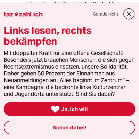
internationaler Züge mit Ziel Deutschland
jedoch an der Grenze Sicherheitskontrollen
taz
zahl ich
Gerade nicht

unterzogen. Diese Kontrollen – die unter
anderem die Überprüfung der Identität und
Links lesen, rechts
des Gepäcks umfassen können – werden von
autorisiertem Sicherheitspersonal
bekämpfen
durchgeführt.
Daher ist mit einer Fahrzeitverlängerung von
Mit doppelter Kraft für eine offene Gesellschaft!
ca. 15 Minuten zu rechnen.
Besonders jetzt brauchen Menschen, die sich gegen
Wir entschuldigen uns für die
Rechtsextremismus einsetzen, unsere Solidarität.
Unannehmlichkeiten.
Daher gehen 50 Prozent der Einnahmen aus
Ihr SNCF Voyageurs Team"
Neuanmeldungen an „Alles beginnt im Zentrum“ –
So kann man die Zusammenarbeit der Bahnen
eine Kampagne, die bedrohte linke Kulturzentren
auch sabotieren...
und Jugendorte unterstützt. Sind Sie dabei?

Ja, ich will
Dr. McSchreck
DM
11.06.2026
,
14:28 Uhr
Schon dabei!
Wenn die Grenze nur in eine Richtung