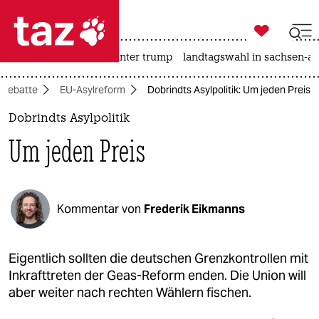

taz zahl ich
nahost-konflikt
usa unter trump
landtagswahl in sachsen-an

taz zahl ich
Debatte
EU-Asylreform
Dobrindts Asylpolitik: Um jeden Preis
taz zahl ich
Dobrindts Asylpolitik
themen
Um jeden Preis
politik
öko
Kommentar von
Frederik Eikmanns
gesellschaft
kultur
Eigentlich sollten die deutschen Grenzkontrollen mit
Inkrafttreten der Geas-Reform enden. Die Union will
sport
aber weiter nach rechten Wählern fischen.