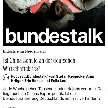
berlin
nord
wahrheit
verlag
verlag
veranstaltungen
Industrie im Niedergang
Ist China Schuld an der deutschen
shop
Wirtschaftskrise?
fragen & hilfe
Podcast
„Bundestalk“
von
Stefan Reinecke
,
Anja
unterstützen
Krüger
,
Eric Bonse
und
Felix Lee
Jede Woche gehen Tausende Industriejobs verloren. Das
abo
liegt auch an Chinas Exportpolitik. Ist die
Deindustrialisierung Deutschlands noch zu verhindern?
genossenschaft