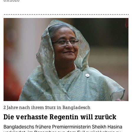
6.8.2026
epaper login
2 Jahre nach ihrem Sturz in Bangladesch
Die verhasste Regentin will zurück
Bangladeschs frühere Premierministerin Sheikh Hasina