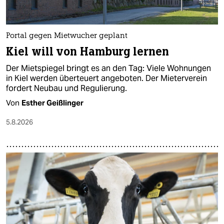
berlin
nord
Portal gegen Mietwucher geplant
wahrheit
Kiel will von Hamburg lernen
verlag
Der Mietspiegel bringt es an den Tag: Viele Wohnungen
in Kiel werden überteuert angeboten. Der Mieterverein
verlag
fordert Neubau und Regulierung.
Von
Esther Geißlinger
veranstaltungen
5.8.2026
shop
fragen & hilfe
unterstützen
abo
genossenschaft