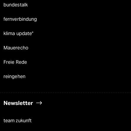
bundestalk
fernverbindung
klima update°
Mauerecho
Freie Rede
reingehen
Newsletter
team zukunft