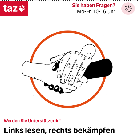
Sie haben Fragen?
Mo-Fr, 10-16 Uhr
themen
politik
öko
gesellschaft
kultur
sport
berlin
Werden Sie Unterstützer:in!
Links lesen, rechts bekämpfen
nord