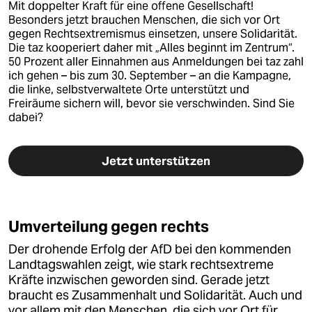
Mit doppelter Kraft für eine offene Gesellschaft!
wahrheit
Besonders jetzt brauchen Menschen, die sich vor Ort
gegen Rechtsextremismus einsetzen, unsere Solidarität.
Die taz kooperiert daher mit „Alles beginnt im Zentrum“.
verlag
50 Prozent aller Einnahmen aus Anmeldungen bei taz zahl
ich gehen – bis zum 30. September – an die Kampagne,
verlag
die linke, selbstverwaltete Orte unterstützt und
Freiräume sichern will, bevor sie verschwinden. Sind Sie
veranstaltungen
dabei?
shop
Jetzt unterstützen
fragen & hilfe
unterstützen
abo
Umverteilung gegen rechts
genossenschaft
Der drohende Erfolg der AfD bei den kommenden
Landtagswahlen zeigt, wie stark rechtsextreme
epaper login
Kräfte inzwischen geworden sind. Gerade jetzt
braucht es Zusammenhalt und Solidarität. Auch und
vor allem mit den Menschen, die sich vor Ort für