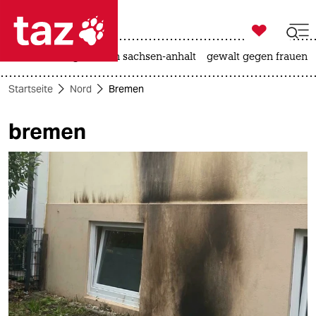

taz zahl ich
hitze
landtagswahl in sachsen-anhalt
gewalt gegen frauen

taz zahl ich
Startseite
Nord
Bremen
taz zahl ich
bremen
themen
politik
öko
gesellschaft
kultur
sport