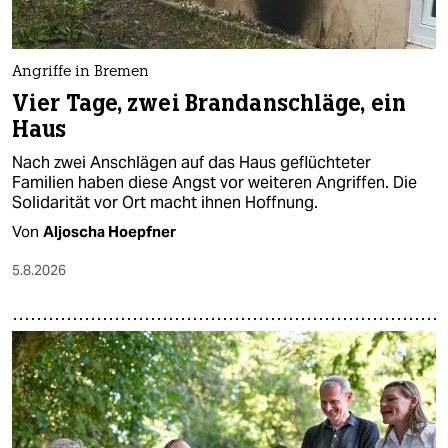
berlin
nord
Angriffe in Bremen
wahrheit
Vier Tage, zwei Brandanschläge, ein
Haus
verlag
Nach zwei Anschlägen auf das Haus geflüchteter
verlag
Familien haben diese Angst vor weiteren Angriffen. Die
Solidarität vor Ort macht ihnen Hoffnung.
veranstaltungen
Von
Aljoscha Hoepfner
shop
5.8.2026
fragen & hilfe
unterstützen
abo
genossenschaft