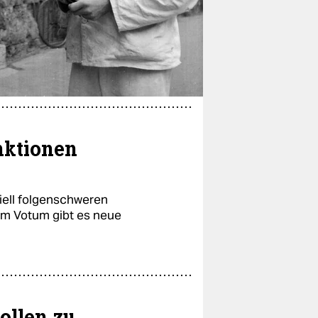
nktionen
iell folgenschweren
em Votum gibt es neue
ollen zu