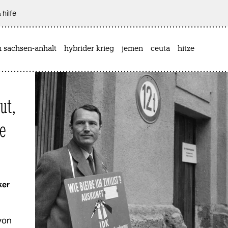
 hilfe
n sachsen-anhalt
hybrider krieg
jemen
ceuta
hitze
nken Nachrichtenseite taz: Analysen, Hintergründe, Kommentare, Inter
ut,
te
ker
von