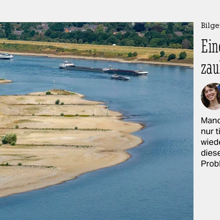
Bilge
Ein
zau
Manc
nur 
wied
diese
Prob