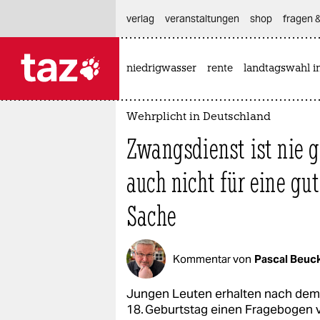
hautnavigation anspringen
hauptinhalt anspringen
footer anspringen
verlag
veranstaltungen
shop
fragen &
niedrigwasser
rente
landtagswahl i

taz zahl ich
taz zahl ich
Kritischer, unabhängiger Journalismus der li
Wehrplicht in Deutschland
themen
Zwangsdienst ist nie g
politik
auch nicht für eine gu
öko
Sache
gesellschaft
kultur
Kommentar von
Pascal Beuc
sport
Jungen Leuten erhalten nach dem
18. Geburtstag einen Fragebogen 