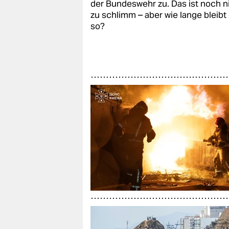
berlin
der Bundeswehr zu. Das ist noch n
zu schlimm – aber wie lange bleibt
nord
so?
wahrheit
verlag
verlag
veranstaltungen
shop
fragen & hilfe
unterstützen
abo
genossenschaft