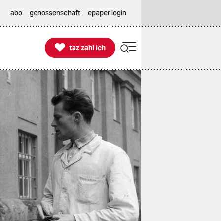
abo
genossenschaft
epaper login

taz zahl ich
taz zahl ich
views, Reportagen. Genossenschaft seit 1992.