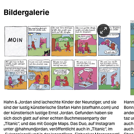
Bildergalerie
Hahn & Jordan sind lachechte Kinder der Neunziger, und sie
Hanne
sind der lustig künstlerische Stefan Hahn (stefhahn.com) und
Bonn,
der künstlerisch lustige Ernst Jordan. Gefunden haben sie
ander
sich doch glatt auf einer echten Buchmessenparty der
taz u
„Titanic“, und das mit Google Maps. Das Duo, auf Instagram
auch 
unter @hahnundjordan, veröffentlicht auch in „Titanic“, im
auch 