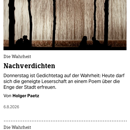
berlin
nord
wahrheit
verlag
verlag
Die Wahrheit
veranstaltungen
Nachverdichten
shop
Donnerstag ist Gedichtetag auf der Wahrheit: Heute darf
sich die geneigte Leserschaft an einem Poem über die
fragen & hilfe
Enge der Stadt erfreuen.
Von
Holger Paetz
unterstützen
6.8.2026
abo
genossenschaft
Die Wahrheit