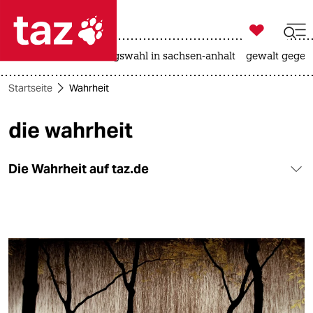

taz zahl ich
hitze
surfen
landtagswahl in sachsen-anhalt
gewalt gegen

taz zahl ich
Startseite
Wahrheit
taz zahl ich
die wahrheit
themen
politik
Die Wahrheit auf taz.de
öko
gesellschaft
kultur
sport