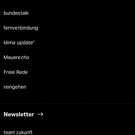
bundestalk
fernverbindung
klima update°
Mauerecho
Freie Rede
reingehen
Newsletter
team zukunft