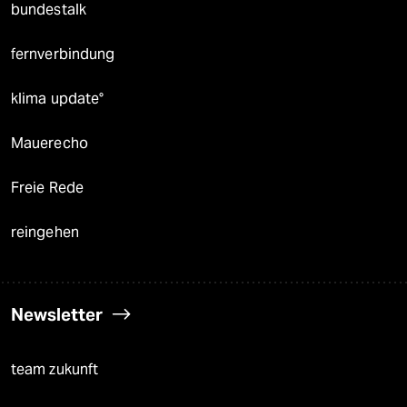
bundestalk
fernverbindung
klima update°
Mauerecho
Freie Rede
reingehen
Newsletter
team zukunft