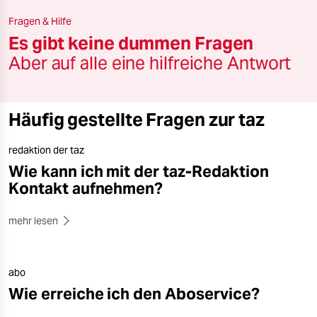
berlin
Fragen & Hilfe
nord
Es gibt keine dummen Fragen
Aber auf alle eine hilfreiche Antwort
wahrheit
verlag
Häufig gestellte Fragen zur taz
verlag
redaktion der taz
veranstaltungen
Wie kann ich mit der taz-Redaktion
shop
Kontakt aufnehmen?
fragen & hilfe
mehr lesen
unterstützen
abo
abo
Wie erreiche ich den Aboservice?
genossenschaft