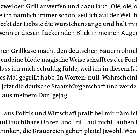
wei den Grill anwerfen und dazu laut „Olé, olé, o
 ich nämlich immer schon, seit ich auf der Welt b
steckt der Liebste die Würstchenzange und hält mi
enn er diesen flackernden Blick in meinen Augen
hen Grillkäse macht den deutschen Bauern ohne
rgendeine blöde magische Weise schafft es der Fun
ass ich mich schuldig fühle, weil ich in diesem J
es Mal gegrillt habe. In Worten: null. Wahrschein
h jetzt die deutsche Staatsbürgerschaft und werde
 aus meinem Dorf gejagt.
l aus Politik und Wirtschaft prallt bei mir nämlic
 auf fruchtbare Ohren und trifft auf nicht tauben
trinken, die Brauereien gehen pleite! Jawohl. Wen