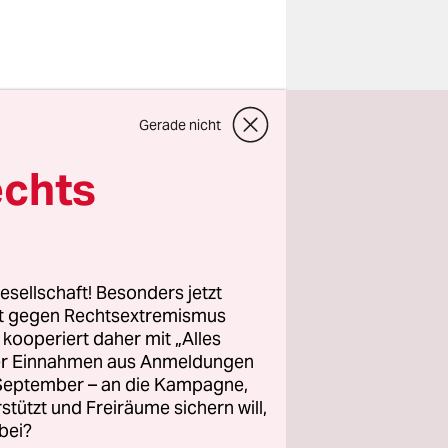
Gerade nicht
echts
e der
chaft.
. Der
nn alles
esellschaft! Besonders jetzt
rt gegen Rechtsextremismus
z kooperiert daher mit „Alles
ller Einnahmen aus Anmeldungen
n Nicht-
. September – an die Kampagne,
teuern
rstützt und Freiräume sichern will,
bei?
raschend