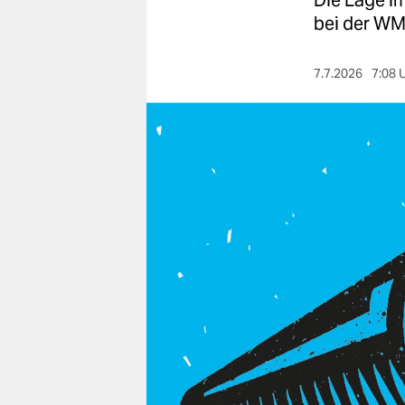
Die Lage i
berlin
bei der WM 
nord
7.7.2026
7:08 
wahrheit
verlag
verlag
veranstaltungen
shop
fragen & hilfe
unterstützen
abo
genossenschaft