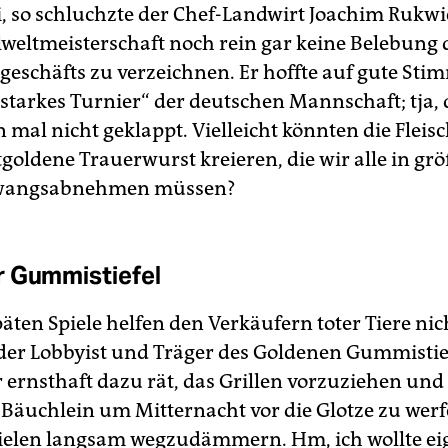
i, so schluchzte der Chef-Landwirt Joachim Rukwi
lweltmeisterschaft noch rein gar keine Belebung 
chgeschäfts zu verzeichnen. Er hoffte auf gute St
„starkes Turnier“ der deutschen Mannschaft; tja, 
mal nicht geklappt. Vielleicht könnten die Fleisc
goldene Trauerwurst kreieren, die wir alle in gr
wangsabnehmen müssen?
 Gummistiefel
äten Spiele helfen den Verkäufern toter Tiere nic
er Lobbyist und Träger des Goldenen Gummistie
 ernsthaft dazu rät, das Grillen vorzuziehen und
 Bäuchlein um Mitternacht vor die Glotze zu werf
elen langsam wegzudämmern. Hm, ich wollte eig