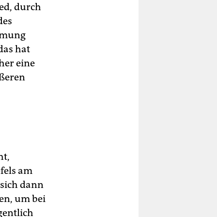
ed, durch
des
immung
das hat
her eine
ößeren
ht,
fels am
 sich dann
en, um bei
entlich