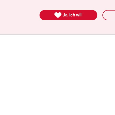
n das dringende Ersuchen der Agrar-Lobby:
sident ruft Fußball-Fans zum Grillen auf!“

Ja, ich will