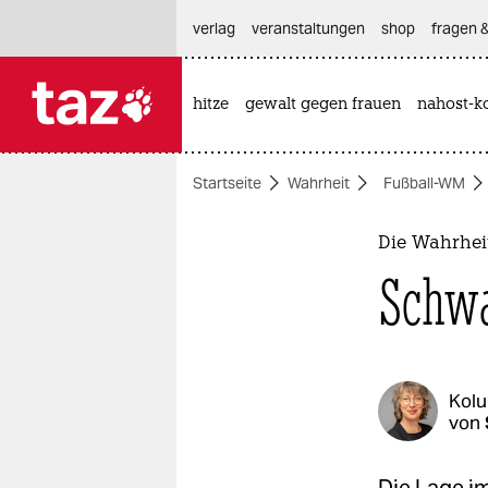
hautnavigation anspringen
hauptinhalt anspringen
footer anspringen
verlag
veranstaltungen
shop
fragen &
hitze
gewalt gegen frauen
nahost-ko

taz zahl ich
taz zahl ich
Startseite
Wahrheit
Fußball-WM
themen
politik
Die Wahrhei
Schwa
öko
gesellschaft
kultur
Kol
von
sport