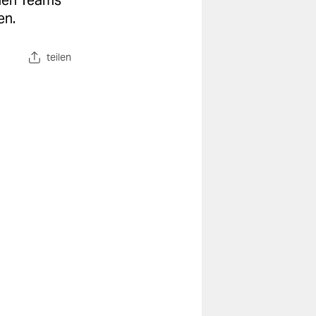
chen Teams
en.
teilen