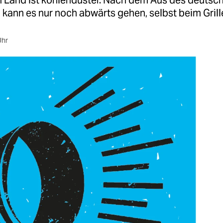
m Land ist kohlendüster. Nach dem Aus des deuts
kann es nur noch abwärts gehen, selbst beim Grill
Uhr