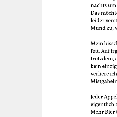
nachts um z
Das möchte
leider ver
Mund zu, w
Mein bissc
fett. Auf i
trotzdem, d
kein einzig
verliere ic
Mistgabeln
Jeder Appel
eigentlich
Mehr Bier 