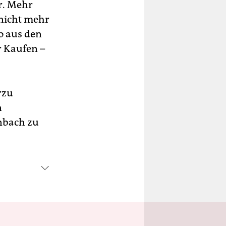
r. Mehr
 nicht mehr
o aus den
 Kaufen –
rzu
n
nbach zu