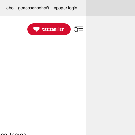
abo
genossenschaft
epaper login

taz zahl ich
taz zahl ich