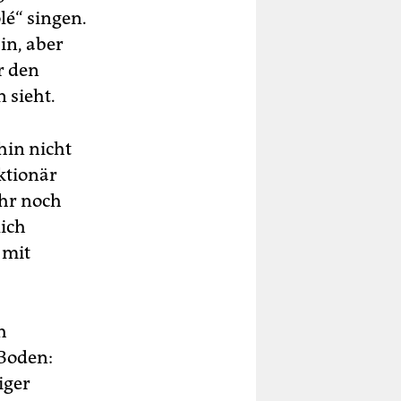
lé“ singen.
in, aber
r den
 sieht.
hin nicht
ktionär
ahr noch
lich
 mit
h
 Boden:
iger