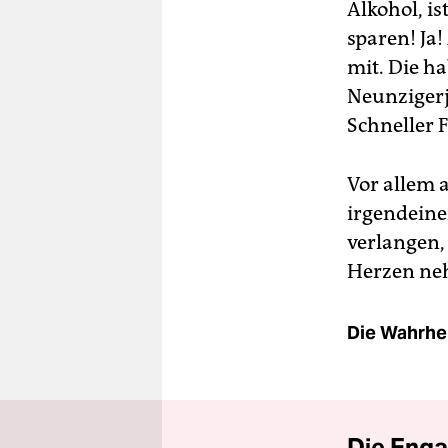
Alkohol, i
sparen! Ja
mit. Die h
Neunzigerj
Schneller F
Vor allem a
irgendeine
verlangen,
Herzen neh
Die Wahrhei
Die Enga