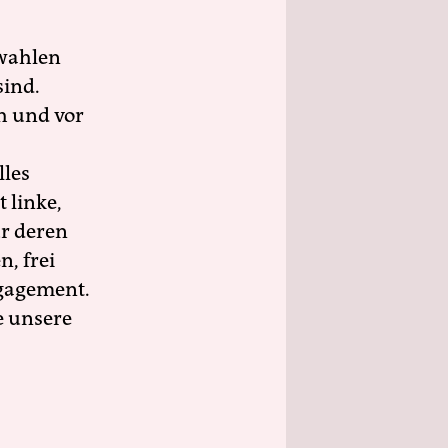
wahlen
sind.
h und vor
lles
 linke,
ür deren
n, frei
ngagement.
e unsere