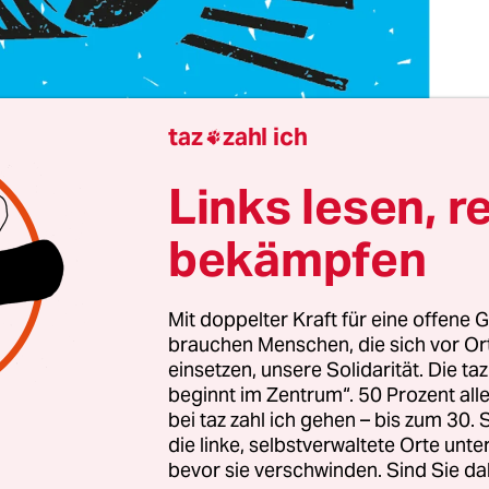
taz
zahl ich

Links lesen, r
tschland ist sowas von im Eimer. Deswegen wurd
ndestrainer ausgetauscht – aber nicht die Manns
bekämpfen
nso vor einiger Zeit der Kanzler, aber nicht die
g, auch wenn Aluhut-Träger anderes behaupten
aubt immer noch fest daran, dass ein einziger Ma
Mit doppelter Kraft für eine offene G
brauchen Menschen, die sich vor O
kann. Das hat schließlich 1933 auch geklappt.
einsetzen, unsere Solidarität. Die ta
beginnt im Zentrum“. 50 Prozent a
gibt es dennoch lasche Appelle an die 84 Millione
bei taz zahl ich gehen – bis zum 30
 Land: Mehr arbeiten, nicht krankfeiern, mehr S
die linke, selbstverwaltete Orte unte
bevor sie verschwinden. Sind Sie da
nn wird alles besser. Immer dieselbe Leier. Über