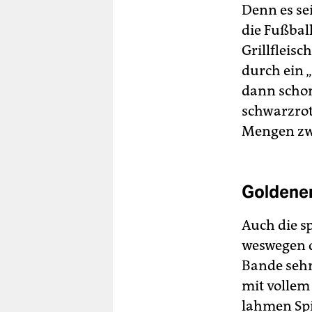
Denn es se
die Fußbal
Grillfleis
durch ein 
dann schon 
schwarzrot
Mengen z
Goldener
Auch die sp
weswegen d
Bande sehr
mit vollem
lahmen Spi