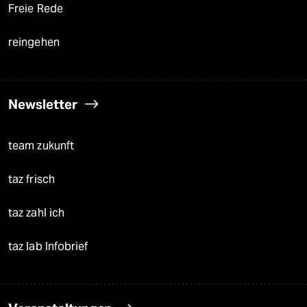
Freie Rede
reingehen
Newsletter
team zukunft
taz frisch
taz zahl ich
taz lab Infobrief