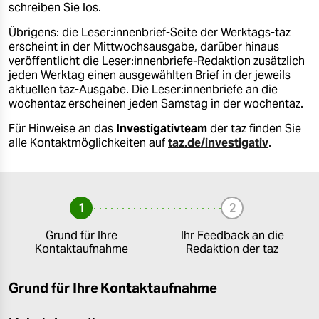
berlin
schreiben Sie los.
nord
Übrigens: die Leser:innenbrief-Seite der Werktags-taz
erscheint in der Mittwochsausgabe, darüber hinaus
veröffentlicht die Leser:innenbriefe-Redaktion zusätzlich
wahrheit
jeden Werktag einen ausgewählten Brief in der jeweils
aktuellen taz-Ausgabe. Die Leser:innenbriefe an die
verlag
wochentaz erscheinen jeden Samstag in der wochentaz.
verlag
Für Hinweise an das
Investigativteam
der taz finden Sie
alle Kontaktmöglichkeiten auf
taz.de/investigativ
.
veranstaltungen
shop
1
2
fragen & hilfe
Grund für Ihre
Ihr Feedback an die
unterstützen
✓ erledigt
✓ erled
Kontaktaufnahme
Redaktion der taz
abo
Grund für Ihre Kontaktaufnahme
genossenschaft