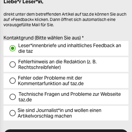
epaper login
Liebe*r Leser*in,
direkt unter dem betreffenden Artikel auf taz.de können Sie auch
auf »Feedback« klicken. Dann öffnet sich automatisch eine
vorausgefüllte Mail für Sie.
Kontaktgrund (Bitte wählen Sie aus)
*
Leser*innenbriefe und inhaltliches Feedback an
die taz
Fehlerhinweis an die Redaktion (z. B.
Rechtschreibfehler)
Fehler oder Probleme mit der
Kommentarfunktion auf taz.de
Technische Fragen und Probleme zur Webseite
taz.de
Sie sind Journalist*in und wollen einen
Artikelvorschlag machen
Bitte füllen Sie alle Pflichtfelder (*) aus, um fortfahren zu können.