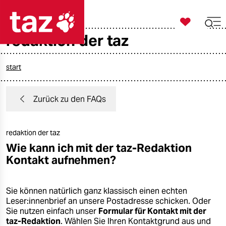

taz zahl ich
redaktion der taz

taz zahl ich
taz zahl ich
start
themen
Zurück zu den FAQs
politik
redaktion der taz
öko
Wie kann ich mit der taz-Redaktion
Kontakt aufnehmen?
gesellschaft
kultur
Sie können natürlich ganz klassisch einen echten
Leser:innenbrief an unsere Postadresse schicken. Oder
sport
Sie nutzen einfach unser
Formular für Kontakt mit der
taz-Redaktion
. Wählen Sie Ihren Kontaktgrund aus und