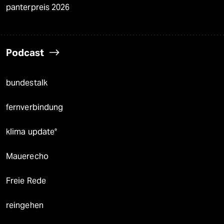
panterpreis 2026
Podcast
bundestalk
fernverbindung
klima update°
Mauerecho
Freie Rede
reingehen