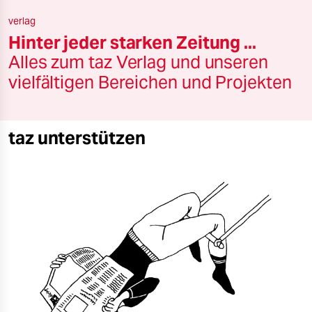
berlin
verlag
nord
Hinter jeder starken Zeitung ...
Alles zum taz Verlag und unseren
wahrheit
vielfältigen Bereichen und Projekten
verlag
verlag
taz unterstützen
veranstaltungen
shop
fragen & hilfe
unterstützen
abo
genossenschaft