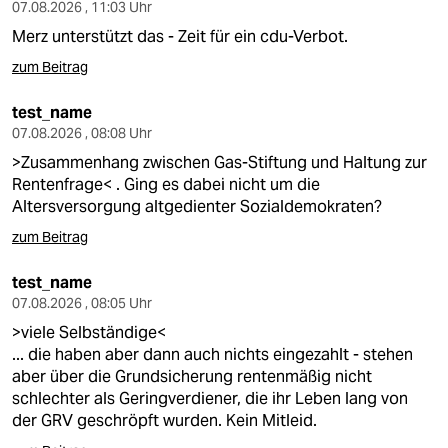
berlin
07.08.2026 , 11:03 Uhr
Merz unterstützt das - Zeit für ein cdu-Verbot.
nord
zum Beitrag
wahrheit
test_name
verlag
07.08.2026 , 08:08 Uhr
>Zusammenhang zwischen Gas-Stiftung und Haltung zur
verlag
Rentenfrage< . Ging es dabei nicht um die
Altersversorgung altgedienter Sozialdemokraten?
veranstaltungen
zum Beitrag
shop
test_name
fragen & hilfe
07.08.2026 , 08:05 Uhr
unterstützen
>viele Selbständige<
... die haben aber dann auch nichts eingezahlt - stehen
abo
aber über die Grundsicherung rentenmäßig nicht
schlechter als Geringverdiener, die ihr Leben lang von
genossenschaft
der GRV geschröpft wurden. Kein Mitleid.