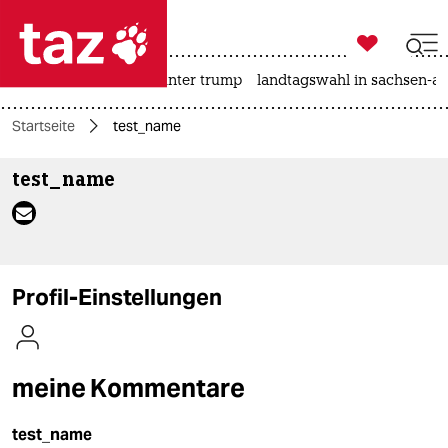

taz zahl ich
nahost-konflikt
usa unter trump
landtagswahl in sachsen-an

taz zahl ich
Startseite
test_name
taz zahl ich
test_name
themen
politik
öko
Profil-Einstellungen
gesellschaft
kultur
meine Kommentare
sport
test_name