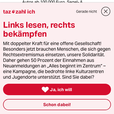
Autos ab 100.000 Euro, Segel- &
Motoryachten, Privatflugzeuge, echten
taz
zahl ich
Gerade nicht

Schmuck ruhig mit bis zu 40 % bei Erwerb
besteuern, dann erübrigt sich die Besteuerung
Links lesen, rechts
auf Konsumgüter des täglichen Bedarf, wie
Lebensmittel, Fahrtickets für den ÖPNV,
bekämpfen
Eintrittskarten für Kultureinrichtungen und
Sporteinrichtungen wie Schwimmbäder pp.
Mit doppelter Kraft für eine offene Gesellschaft!
Besonders jetzt brauchen Menschen, die sich gegen
Rechtsextremismus einsetzen, unsere Solidarität.
Daher gehen 50 Prozent der Einnahmen aus
jogi19
J
Neuanmeldungen an „Alles beginnt im Zentrum“ –
03.05.2026
,
13:36 Uhr
eine Kampagne, die bedrohte linke Kulturzentren
@Alex_der_Wunderer:
und Jugendorte unterstützt. Sind Sie dabei?
Viel Spaß in der Neidgesellschaft.
Leistungsträger dürfen auf keinen

Ja, ich will
Fall mehr haben als Andere. Die
Steuersätze müssen immer 1% über
Schon dabei!
meinem Einkommen explodieren.
Extreme Verringerung des ÖPNV