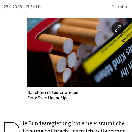
berlin
29.4.2026
17:54 Uhr
teilen
nord
wahrheit
verlag
verlag
veranstaltungen
shop
fragen & hilfe
Rauchen soll teurer werden
unterstützen
Foto: Sven Hoppe/dpa
abo
genossenschaft
ie Bundesregierung hat eine erstaunliche
Leistung vollbracht, nämlich weitgehende