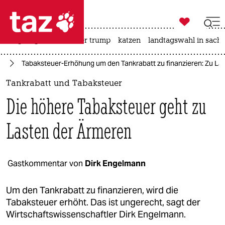

taz zahl ich
bergsteigen
usa unter trump
katzen
landtagswahl in sachs

taz zahl ich
nd
Tabaksteuer-Erhöhung um den Tankrabatt zu finanzieren: Zu La
taz zahl ich
Tankrabatt und Tabaksteuer
themen
Die höhere Tabaksteuer geht zu
politik
Lasten der Ärmeren
öko
gesellschaft
Gastkommentar von
Dirk Engelmann
kultur
Um den Tankrabatt zu finanzieren, wird die
Tabaksteuer erhöht. Das ist ungerecht, sagt der
sport
Wirtschaftswissenschaftler Dirk Engelmann.