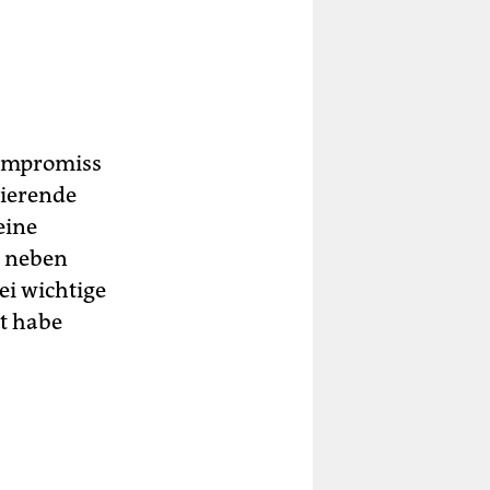
ompromiss
dierende
eine
e neben
ei wichtige
st habe