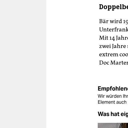
Doppelbe
Bär wird 1
Unterfrank
Mit 14 Jahr
zwei Jahre 
extrem coo
Doc Martens
Empfohlene
Wir würden Ihn
Element auch 
Was hat ei