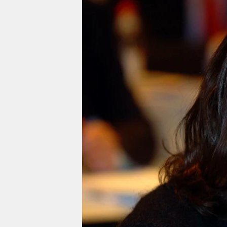
berlin
nord
wahrheit
verlag
verlag
veranstaltungen
shop
fragen & hilfe
unterstützen
abo
genossenschaft