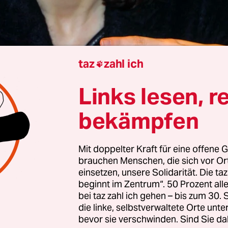
taz
zahl ich

Kersten Augustin
Links lesen, r
bekämpfen
gab Dorothee Bär
ein Interview, das viele Studier
oalitionspartner überraschte.
Nachdem die
Mit doppelter Kraft für eine offene G
ministerin sich ausführlich über Raumfahrt un
brauchen Menschen, die sich vor O
Intelligenz ausgelassen hatte, sprach sie kurz übe
einsetzen, unsere Solidarität. Die ta
beginnt im Zentrum“. 50 Prozent a
afög-Erhöhung. Sie habe „gehört, dass die Refor
bei taz zahl ich gehen – bis zum 30
fraktionen nicht mehr unterstützt wird“, sagte B
die linke, selbstverwaltete Orte unte
iengruppe.
bevor sie verschwinden. Sind Sie da