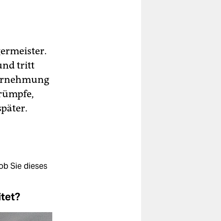
ermeister.
und tritt
Wahrnehmung
trümpfe,
später.
ob Sie dieses
itet?