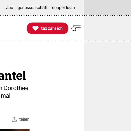
abo
genossenschaft
epaper login

taz zahl ich
taz zahl ich
antel
in Dorothee
 mal
teilen