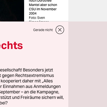
noch Dorothee
Mantel aber schon
CSU im November
2004
Foto: Sven
Simon/imago
Gerade nicht
echts
ende und
esellschaft! Besonders jetzt
d
rt gegen Rechtsextremismus
r die
z kooperiert daher mit „Alles
ller Einnahmen aus Anmeldungen
m von den
. September – an die Kampagne,
är der
rstützt und Freiräume sichern will,
bei?