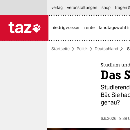
hautnavigation anspringen
hauptinhalt anspringen
footer anspringen
verlag
veranstaltungen
shop
fragen &
niedrigwasser
rente
landtagswahl i

taz zahl ich
taz zahl ich
Startseite
Politik
Deutschland
S
themen
politik
Studium und
Das 
öko
Studierend
gesellschaft
Bär. Sie ha
genau?
kultur
sport
6.6.2026
9:38 