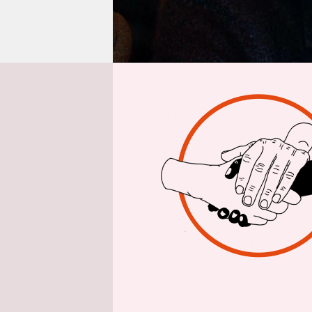
epaper login
Von
Ende Mai 
auch den K
Forschungs
künstliche 
geplante B
Regierungs
Funke Med