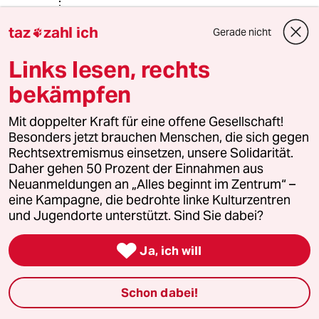
taz
zahl ich
Gerade nicht

Wassermangel
W
Links lesen, rechts
20.05.2026
,
21:08 Uhr
bekämpfen
@Günter Witte:
Nur sind Landwirte meistens
selbstständig, und keine
Mit doppelter Kraft für eine offene Gesellschaft!
Arbeitnehmer. Und um die geht es
Besonders jetzt brauchen Menschen, die sich gegen
hier.
Rechtsextremismus einsetzen, unsere Solidarität.
Daher gehen 50 Prozent der Einnahmen aus
Neuanmeldungen an „Alles beginnt im Zentrum“ –
eine Kampagne, die bedrohte linke Kulturzentren
Rabenbote
und Jugendorte unterstützt. Sind Sie dabei?
19.05.2026
,
17:11 Uhr
Es drängt sich der Eindruck auf dass die SPD

Ja, ich will
akzeptiert hat dass sie hauptsächlich von
Menschen gewählt wird, welche nicht mehr
(lange) arbeiten müssen. Also warum sich noch
Schon dabei!
groß um irgendwas bemühen ?