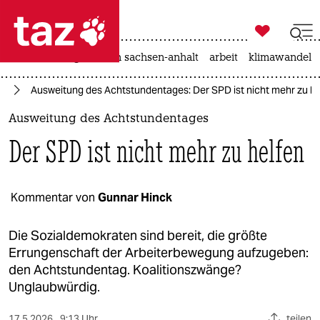

taz zahl ich
hitze
landtagswahl in sachsen-anhalt
arbeit
klimawandel

taz zahl ich
nd
Ausweitung des Achtstundentages: Der SPD ist nicht mehr zu he
taz zahl ich
Ausweitung des Achtstundentages
themen
Der SPD ist nicht mehr zu helfen
politik
öko
Kommentar von
Gunnar Hinck
gesellschaft
Die Sozialdemokraten sind bereit, die größte
Errungenschaft der Arbeiterbewegung aufzugeben:
kultur
den Achtstundentag. Koalitionszwänge?
Unglaubwürdig.
sport
17.5.2026
9:13 Uhr
teilen