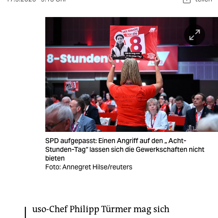
berlin
nord
wahrheit
verlag
verlag
veranstaltungen
shop
SPD aufgepasst: Einen Angriff auf den „ Acht-
fragen & hilfe
Stunden-Tag“ lassen sich die Gewerkschaften nicht
bieten
unterstützen
Foto: Annegret Hilse/reuters
abo
genossenschaft
uso-Chef Philipp Türmer mag sich