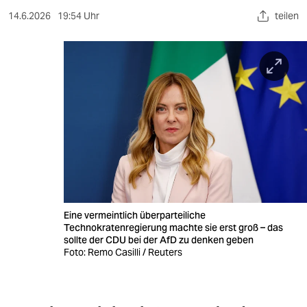
berlin
14.6.2026
19:54 Uhr
teilen
nord
wahrheit
verlag
verlag
veranstaltungen
shop
fragen & hilfe
Eine vermeintlich überparteiliche
unterstützen
Technokratenregierung machte sie erst groß – das
sollte der CDU bei der AfD zu denken geben
Foto: Remo Casilli / Reuters
abo
genossenschaft