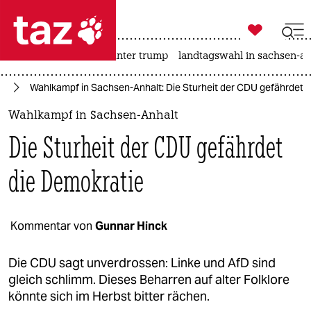

taz zahl ich
nahost-konflikt
usa unter trump
landtagswahl in sachsen-an

taz zahl ich
fD
Wahlkampf in Sachsen-Anhalt: Die Sturheit der CDU gefährdet 
taz zahl ich
Wahlkampf in Sachsen-Anhalt
themen
Die Sturheit der CDU gefährdet
politik
die Demokratie
öko
gesellschaft
Kommentar von
Gunnar Hinck
kultur
Die CDU sagt unverdrossen: Linke und AfD sind
gleich schlimm. Dieses Beharren auf alter Folklore
sport
könnte sich im Herbst bitter rächen.