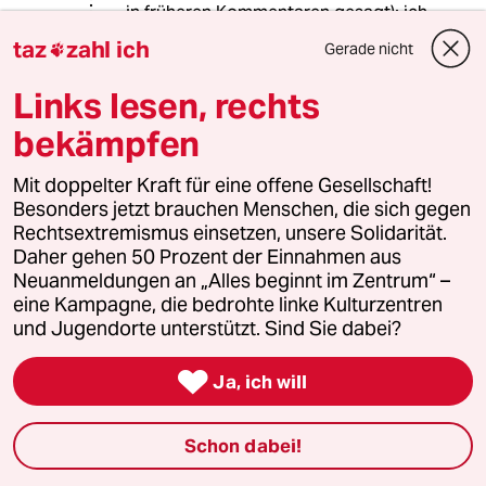
in früheren Kommentaren gesagt): ich
vermisse eine
taz
zahl ich
Gerade nicht

gesamtgesellschaftliche
Auseinandersetzung hierzulande bzw.
Links lesen, rechts
kritisiere die Art und Weise, wie über
Antisemitismus und das deutsche
bekämpfen
Verhältnis zu Israel gesprochen wird.
Das hat Methode und wird durch die
Mit doppelter Kraft für eine offene Gesellschaft!
Auffassung, Solidarität mit Israel sei
Besonders jetzt brauchen Menschen, die sich gegen
Staatsräson, noch gefördert. Die
Rechtsextremismus einsetzen, unsere Solidarität.
Bevölkerung muss sich dann nämlich
Daher gehen 50 Prozent der Einnahmen aus
NICHT mehr damit
Neuanmeldungen an „Alles beginnt im Zentrum“ –
auseinandersetzen, nach dem Motti:
eine Kampagne, die bedrohte linke Kulturzentren
Affe tot, Klappe zu.
und Jugendorte unterstützt. Sind Sie dabei?
Antisemitismus ist dann lediglich ein

Ja, ich will
randständiges Problem für Die Linke
oder Muslime.
Schon dabei!
Angesichts des in Israel inzwischen