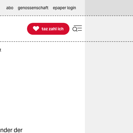
abo
genossenschaft
epaper login

taz zahl ich
taz zahl ich
t
inder der