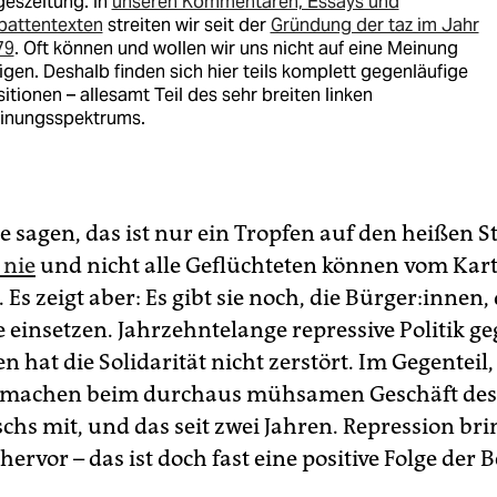
eszeitung. In
unseren Kommentaren, Essays und
battentexten
streiten wir seit der
Gründung der taz im Jahr
79
. Oft können und wollen wir uns nicht auf eine Meinung
igen. Deshalb finden sich hier teils komplett gegenläufige
itionen – allesamt Teil des sehr breiten linken
inungsspektrums.
 sagen, das ist nur ein Tropfen auf den heißen S
 nie
und nicht alle Geflüchteten können vom Kar
. Es zeigt aber: Es gibt sie noch, die Bürger:innen, 
e einsetzen. Jahrzehntelange repressive Politik g
n hat die Solidarität nicht zerstört. Im Gegenteil,
machen beim durchaus mühsamen Geschäft des
chs mit, und das seit zwei Jahren. Repression bri
 hervor – das ist doch fast eine positive Folge der 