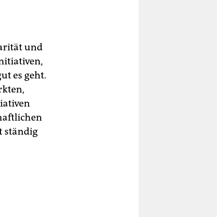
arität und
itiativen,
ut es geht.
rkten,
iativen
haftlichen
 ständig