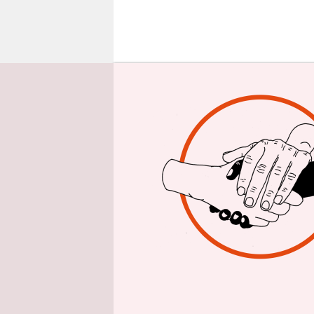
epaper login
Z
wei 
wei
von 
der Einfüh
machen, und
dies auch 
aber getros