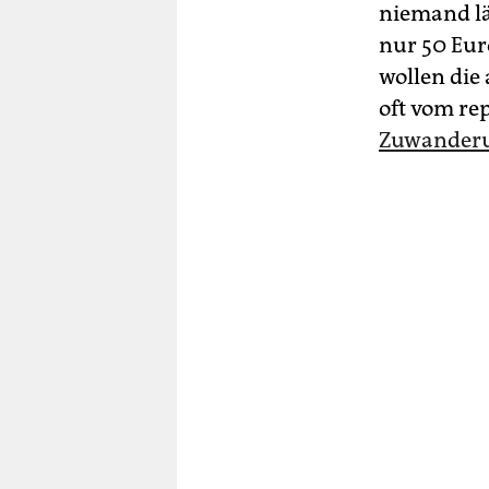
niemand lä
nur 50 Eur
wollen die 
oft vom rep
Zuwanderun