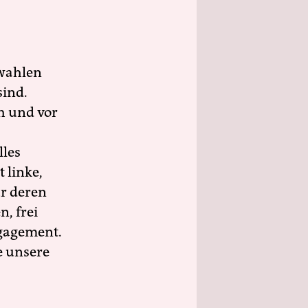
wahlen
sind.
h und vor
lles
 linke,
ür deren
n, frei
ngagement.
e unsere