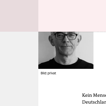
Mart
ist P
si­tä
Bild: privat
Kein Mensc
Deutschlan