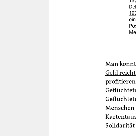
Tag
De
19
ein
Pos
Me
Man könnte
Geld reicht
profitieren
Geflüchtet
Geflüchtete
Menschen 
Kartentaus
Solidarität