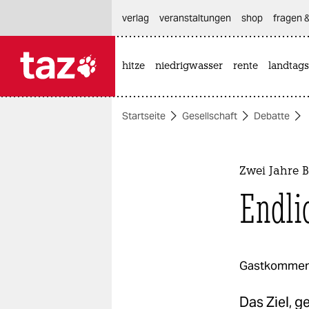
hautnavigation anspringen
hauptinhalt anspringen
footer anspringen
verlag
veranstaltungen
shop
fragen &
hitze
niedrigwasser
rente
landtags

taz zahl ich
taz zahl ich
Startseite
Gesellschaft
Debatte
themen
politik
Zwei Jahre B
öko
Endli
gesellschaft
kultur
Gastkommen
sport
Das Ziel, 