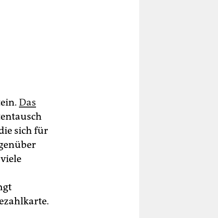
tein.
Das
tentausch
die sich für
egenüber
 viele
ngt
Bezahlkarte.