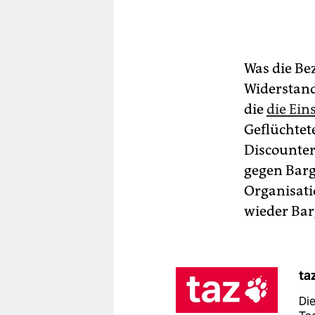
Was die Be
Widerstand.
die
die Ei
Geflüchtet
Discounter
gegen Barge
Organisati
wieder Bar
ta
Die