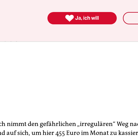

Ja, ich will
in Sökefeld
rofessor am Institut für Ethnologie der Ludwig-­Maxi­milians-­Un
t München.
h nimmt den gefährlichen „irregulären“ Weg na
d auf sich, um hier 455 Euro im Monat zu kassie