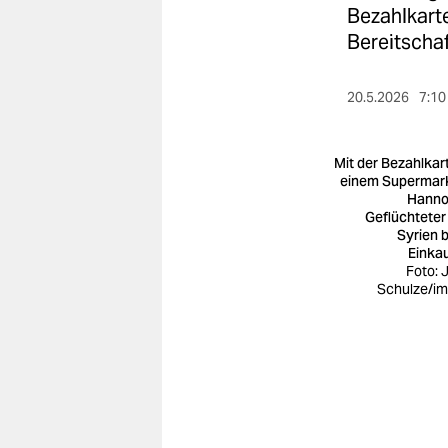
berlin
Bezahlkarte
Bereitschaf
nord
wahrheit
20.5.2026
7:10
verlag
Mit der Bezahlkart
verlag
einem Supermark
Hanno
veranstaltungen
Geflüchteter
Syrien 
shop
Einka
Foto: 
Schulze/i
fragen & hilfe
unterstützen
abo
genossenschaft