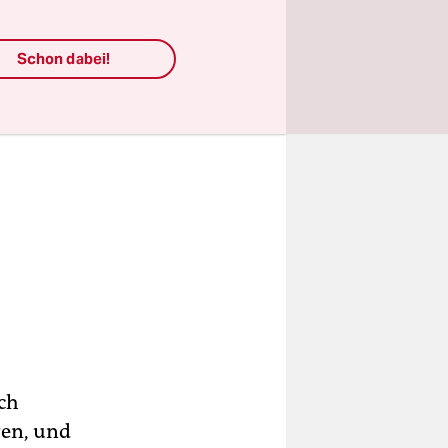
Schon dabei!
i­ver­
ch
ren, und