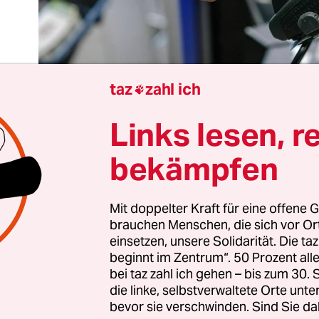
taz
zahl ich

Links lesen, r
bekämpfen
Jahre Bezahlkarte für Geflüchtete, das sind zwei 
tere Einschränkung der ohnehin stark reduzierte
Mit doppelter Kraft für eine offene G
Asyl­be­wer­be­r:in­nen in Deutschland. Die Politik 
brauchen Menschen, die sich vor O
einsetzen, unsere Solidarität. Die ta
rung der Karte das Leben von Geflüchteten schwi
beginnt im Zentrum“. 50 Prozent a
 das Ziel hat sie zweifellos grandios erreicht. Di
bei taz zahl ich gehen – bis zum 30
der Abschreckung von Migration dienen würde,
die linke, selbstverwaltete Orte unte
t ins Reich der Fantasie verweisen.
bevor sie verschwinden. Sind Sie da