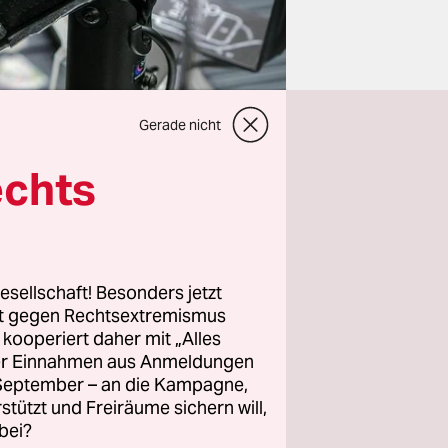
Gerade nicht
echts
Jahre
n Teilhabe
esellschaft! Besonders jetzt
wollte mit
rt gegen Rechtsextremismus
z kooperiert daher mit „Alles
eriger
ller Einnahmen aus Anmeldungen
e Idee, dass
. September – an die Kampagne,
 kann man
rstützt und Freiräume sichern will,
bei?