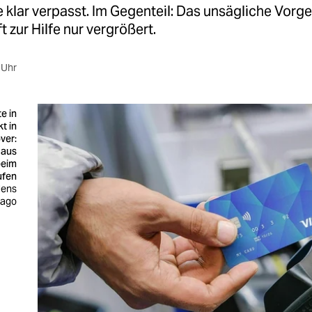
 klar verpasst. Im Gegenteil: Das unsägliche Vorge
t zur Hilfe nur vergrößert.
 Uhr
e in
t in
ver:
 aus
beim
ufen
Jens
mago