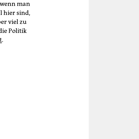
st wenn man
 hier sind,
er viel zu
ie Politik
t
.