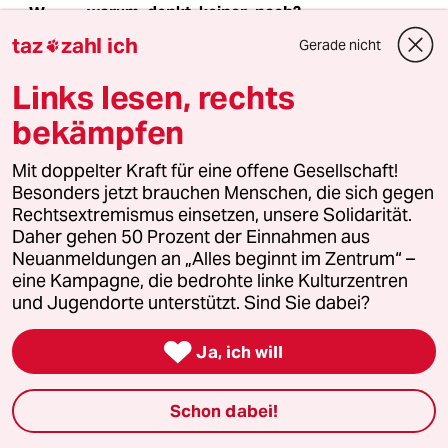
warum_denkt_keiner_nach?
W
03.06.2026
,
08:39 Uhr
taz
zahl ich
Gerade nicht

Wir sind einfach nicht schon wieder dran.
Links lesen, rechts
bekämpfen
Christine Kurtscheidt
CK
03.06.2026
,
08:08 Uhr
Mit doppelter Kraft für eine offene Gesellschaft!
Besonders jetzt brauchen Menschen, die sich gegen
Was passiert mit mir, mit unserer Gesellschaft,
Rechtsextremismus einsetzen, unsere Solidarität.
mit unseren, oder zumindest meinen
Daher gehen 50 Prozent der Einnahmen aus
Gewissheiten??? Ich bin Jahrgang 1961, und
Neuanmeldungen an „Alles beginnt im Zentrum“ –
wenn ich diesen Artikel lese, stellvertretend für
eine Kampagne, die bedrohte linke Kulturzentren
viele andere, leider, muss ich innehalten, und
und Jugendorte unterstützt. Sind Sie dabei?
das Gelesene vor meinem inneren Auge noch
einmal lesen. Der Text ist einfach zu verstehen,

und doch, istdas, was ich da lese, für mich
Ja, ich will
ungeheuerlich. Deutschland, bzw. Unsere
aktuelle Regierung missachtet..., und dann
Schon dabei!
kommt eine i.mer länger werdende Liste: