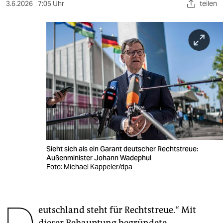
berlin
3.6.2026
7:05 Uhr
teilen
nord
wahrheit
verlag
verlag
veranstaltungen
shop
fragen & hilfe
Sieht sich als ein Garant deutscher Rechtstreue:
Außenminister Johann Wadephul
unterstützen
Foto: Michael Kappeler/dpa
abo
genossenschaft
eutschland steht für Rechtstreue.“ Mit
dieser Behauptung begründete