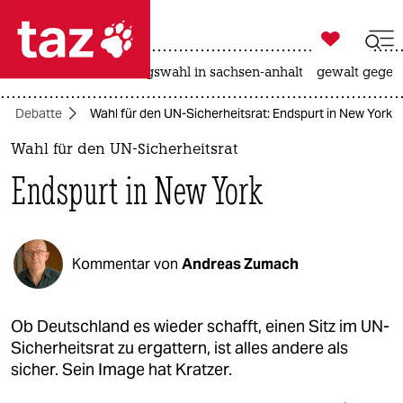

taz zahl ich
hitze
surfen
landtagswahl in sachsen-anhalt
gewalt gegen

taz zahl ich
Debatte
Wahl für den UN-Sicherheitsrat: Endspurt in New York
taz zahl ich
Wahl für den UN-Sicherheitsrat
themen
Endspurt in New York
politik
öko
Kommentar von
Andreas Zumach
gesellschaft
kultur
Ob Deutschland es wieder schafft, einen Sitz im UN-
Sicherheitsrat zu ergattern, ist alles andere als
sport
sicher. Sein Image hat Kratzer.