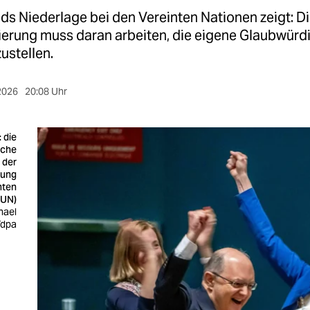
s Niederlage bei den Vereinten Nationen zeigt: D
erung muss daran arbeiten, die eigene Glaubwürdi
ustellen.
2026
20:08 Uhr
 die
sche
 der
lung
nten
(UN)
hael
/dpa