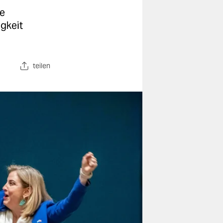
ie
gkeit
teilen