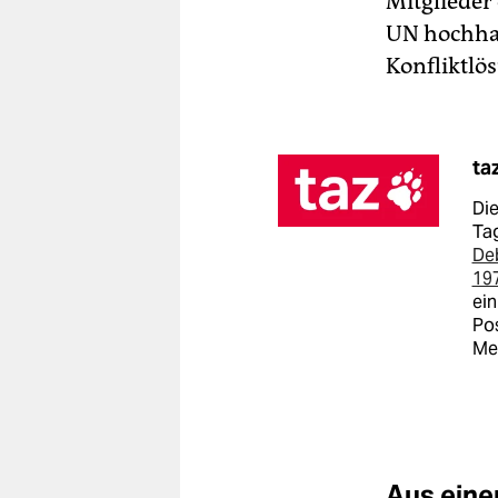
Mitglieder
UN hochhal
Konfliktlö
ta
Die
Tag
De
19
ein
Pos
Me
Aus eine