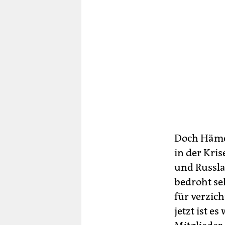
Doch Häme 
in der Kris
und Russlan
bedroht se
für verzic
jetzt ist e