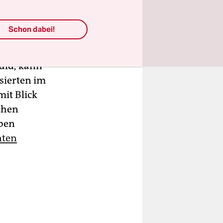
ben.
Schon dabei!
ewusst eine
uld, kann
sierten im
it Blick
chen
eben
nten