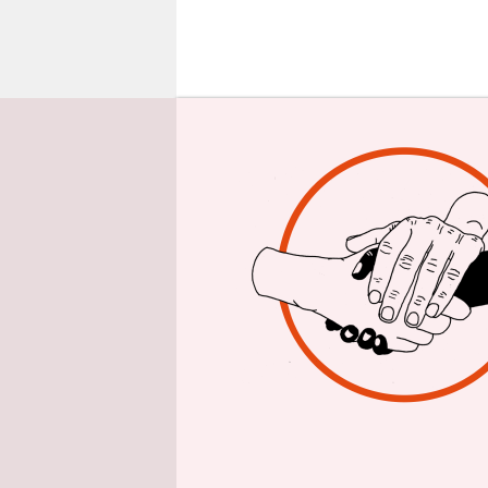
epaper login
D
eu
Pi
du
Bei der Ab
entschied s
für Deutsc