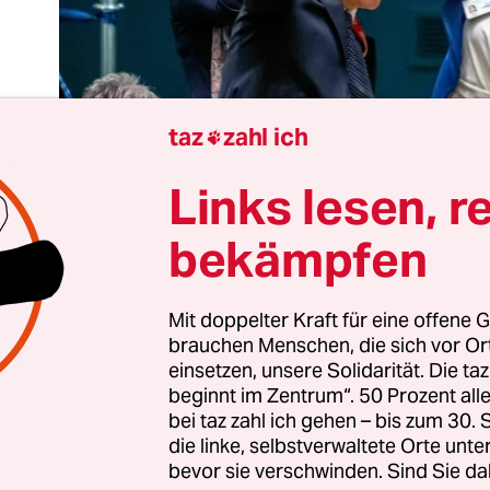
taz
zahl ich

Links lesen, r
bekämpfen
tschland hat alles gegeben – von Gummibärchen
Mit doppelter Kraft für eine offene G
brauchen Menschen, die sich vor O
cknickdecken bis zur diplomatischen Druckbeta
einsetzen, unsere Solidarität. Die ta
rch Außenminister
Johann Wadephul
. Es hat nic
beginnt im Zentrum“. 50 Prozent a
stimmung über einen nichtständigen Sitz im Sich
bei taz zahl ich gehen – bis zum 30
ich die Welt gleich im ersten Wahlgang für Österr
die linke, selbstverwaltete Orte unte
bevor sie verschwinden. Sind Sie da
hland. Die Nummer 3 der Weltrangliste der mäch