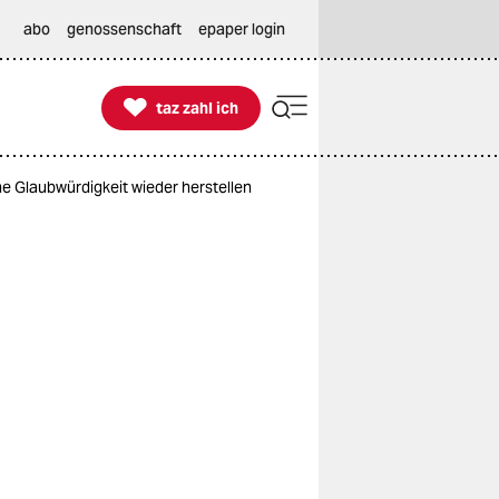
abo
genossenschaft
epaper login

taz zahl ich
taz zahl ich
e Glaubwürdigkeit wieder herstellen