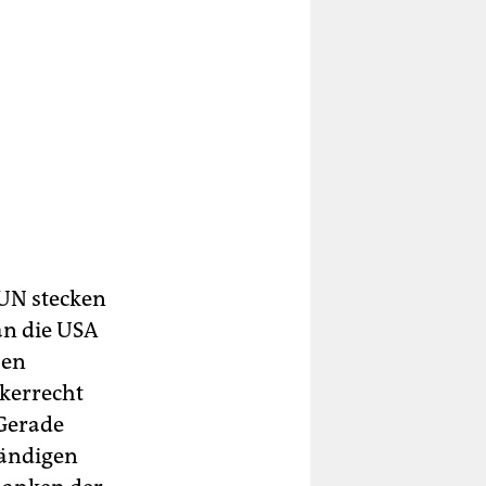
UN stecken
ran die USA
sen
lkerrecht
 Gerade
ständigen