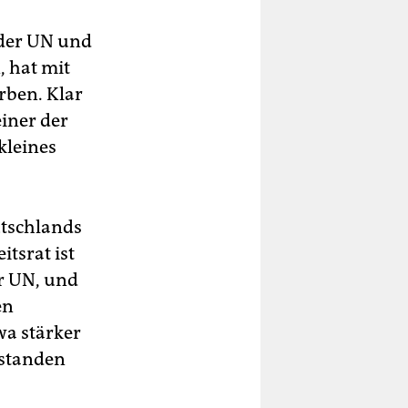
 der UN und
 hat mit
rben. Klar
einer der
kleines
utschlands
itsrat ist
er UN, und
en
wa stärker
tstanden