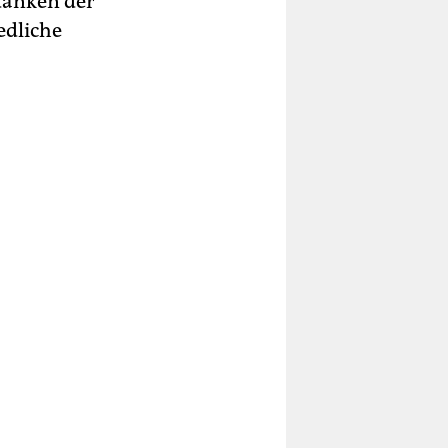
danken der
edliche