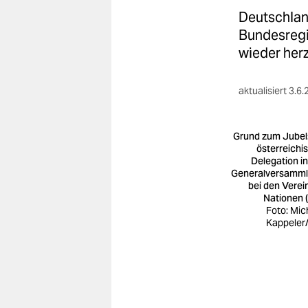
berlin
Deutschland
nord
Bundesregi
wieder herz
wahrheit
verlag
aktualisiert
3.6.
verlag
Grund zum Jubel:
veranstaltungen
österreichi
Delegation in
Generalversamm
shop
bei den Verei
Nationen 
fragen & hilfe
Foto: Mic
Kappeler
unterstützen
abo
genossenschaft