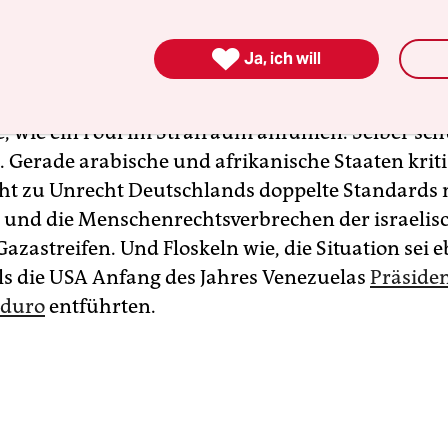
chaften muss sich der Nummer 29 geschlagen ge

Ja, ich will
muss sich für Kanzler Friedrich Merz, der selbstb
che Führungsrolle in der Welt und einiges mehr
, wie ein Foul im Strafraum anfühlen. Selber sch
 Gerade arabische und afrikanische Staaten kriti
cht zu Unrecht Deutschlands doppelte Standards m
 und die Menschenrechtsverbrechen der israelis
azastreifen. Und Floskeln wie, die Situation sei 
ls die USA Anfang des Jahres Venezuelas
Präside
aduro
entführten.