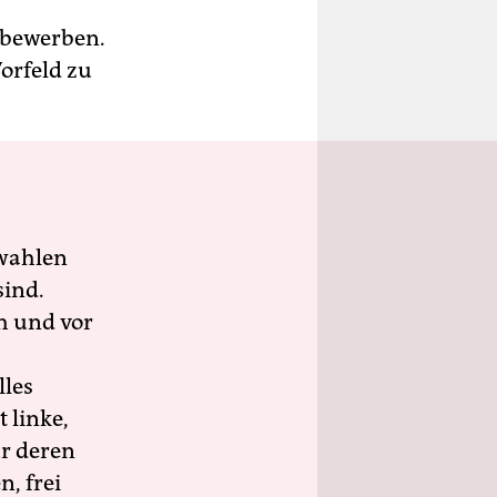
 bewerben.
orfeld zu
wahlen
sind.
h und vor
lles
 linke,
ür deren
n, frei