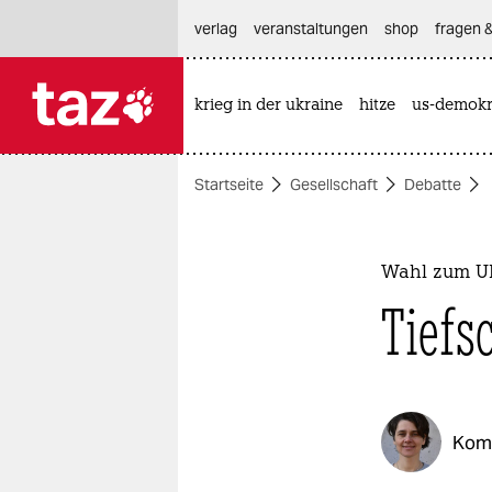
hautnavigation anspringen
hauptinhalt anspringen
footer anspringen
verlag
veranstaltungen
shop
fragen &
krieg in der ukraine
hitze
us-demokr

taz zahl ich
taz zahl ich
Startseite
Gesellschaft
Debatte
themen
politik
Wahl zum UN
öko
Tiefs
gesellschaft
kultur
Kom
sport