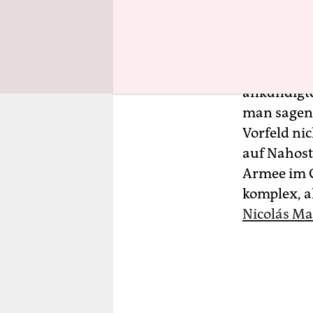
Volkswirts
Puh, dass 
neue deuts
ankündigte
man sagen.
Vorfeld ni
auf Nahost
Armee im G
komplex, a
Nicolás M