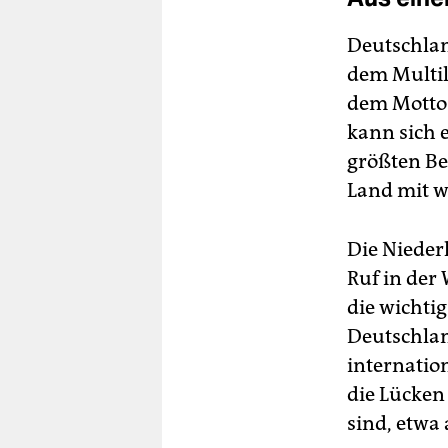
Deutschlan
dem Multil
dem Motto 
kann sich e
größten Bei
Land mit w
Die Niederl
Ruf in der 
die wichti
Deutschlan
internatio
die Lücken
sind, etwa