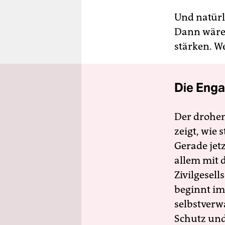
Und natürl
Dann wäre 
stärken. W
Die Enga
Der drohe
zeigt, wie
Gerade jet
allem mit d
Zivilgesell
beginnt im
selbstverw
Schutz und 