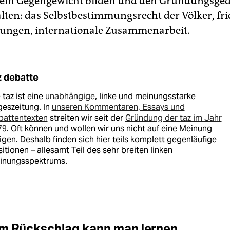
 ein Gegengewicht bilden und den Gründungsge
ten: das Selbstbestimmungsrecht der Völker, fri
sungen, internationale Zusammenarbeit.
z debatte
 taz ist eine
unabhängige
, linke und meinungsstarke
eszeitung. In
unseren Kommentaren, Essays und
battentexten
streiten wir seit der
Gründung der taz im Jahr
79
. Oft können und wollen wir uns nicht auf eine Meinung
igen. Deshalb finden sich hier teils komplett gegenläufige
itionen – allesamt Teil des sehr breiten linken
inungsspektrums.
m Rückschlag kann man lernen