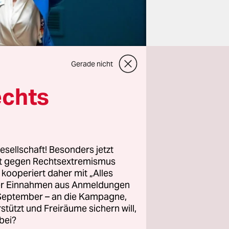
Gerade nicht
echts
 über
esellschaft! Besonders jetzt
rt gegen Rechtsextremismus
nkung
z kooperiert daher mit „Alles
ht gereicht.
ller Einnahmen aus Anmeldungen
erheitsrat
. September – an die Kampagne,
eich statt
rstützt und Freiräume sichern will,
bei?
tigen