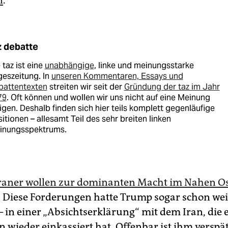
z debatte
 taz ist eine
unabhängige
, linke und meinungsstarke
eszeitung. In
unseren Kommentaren, Essays und
battentexten
streiten wir seit der
Gründung der taz im Jahr
79
. Oft können und wollen wir uns nicht auf eine Meinung
igen. Deshalb finden sich hier teils komplett gegenläufige
itionen – allesamt Teil des sehr breiten linken
inungsspektrums.
Iraner wollen zur dominanten Macht im Nahen O
. Diese Forderungen hatte Trump sogar schon we
– in einer „Absichtserklärung“ mit dem Iran, die e
 wieder einkassiert hat. Offenbar ist ihm verspä