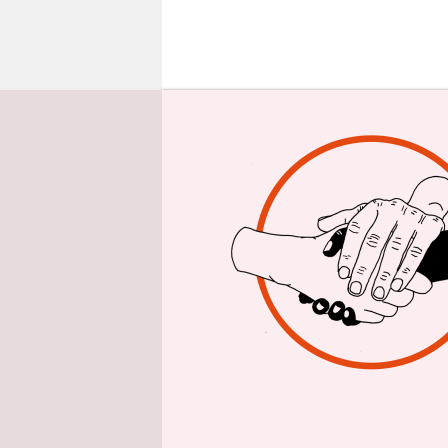
epaper login
U
S-P
son
geh
ignorieren
verlauten,
tun haben w