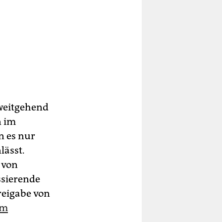
weitgehend
n im
n es nur
lässt.
e von
ssierende
Freigabe von
im