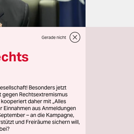
Gerade nicht
echts
elt,
esellschaft! Besonders jetzt
rt gegen Rechtsextremismus
ngespinsten
z kooperiert daher mit „Alles
h
ller Einnahmen aus Anmeldungen
r
. September – an die Kampagne,
mehr zu
rstützt und Freiräume sichern will,
bei?