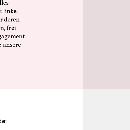
lles
 linke,
ür deren
n, frei
ngagement.
e unsere
eden