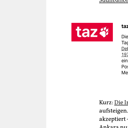
ta
Die
Tag
De
19
ein
Pos
Me
Kurz:
Die 
aufsteigen
akzeptiert 
Ankara nun