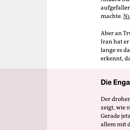
aufgefalle
machte.
Nu
Aber an Tr
Iran hat er
lange es d
erkennt, das
Die Enga
Der drohe
zeigt, wie
Gerade jet
allem mit d