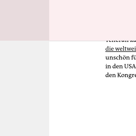
„Zeitversc
Blöd für Tr
nun einmal
Teheran ka
die weltwe
unschön fü
in den USA
den Kongr