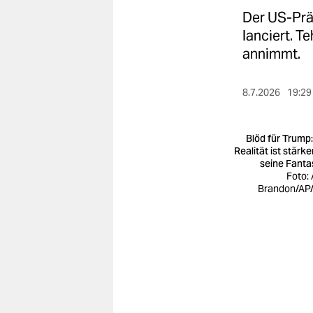
berlin
Der US-Präs
nord
lanciert. 
annimmt.
wahrheit
verlag
8.7.2026
19:29
verlag
Blöd für Trump:
veranstaltungen
Realität ist stärke
seine Fanta
Foto: 
shop
Brandon/AP
fragen & hilfe
unterstützen
abo
genossenschaft