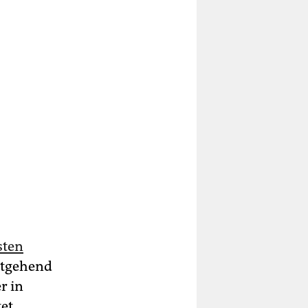
sten
itgehend
r in
tet