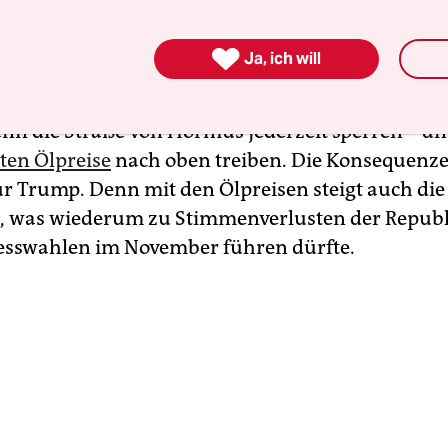
hwendung, sich mit ihnen zu beschäftigen“.

Ja, ich will
ump: Die Realität ist stärker als seine Fantasien, u
 eine Tatsache, dass der Iran strategisch gewonn
nn die Straße von Hormus jederzeit sperren – u
iten Ölpreise
nach oben treiben. Die Konsequenz
r Trump. Denn mit den Ölpreisen steigt auch die 
, was wiederum zu Stimmenverlusten der Republ
esswahlen im November führen dürfte.