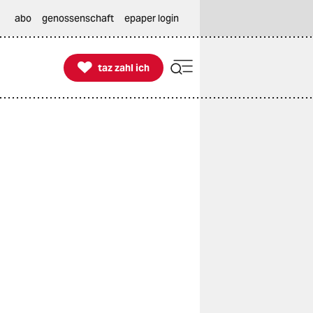
abo
genossenschaft
epaper login

taz zahl ich
taz zahl ich