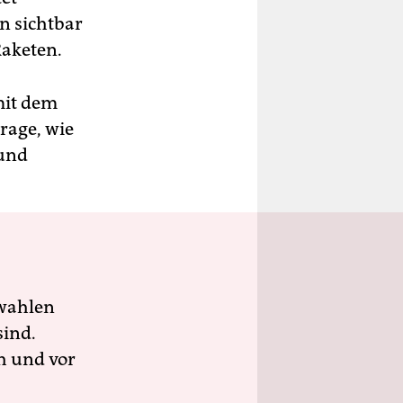
n sichtbar
Raketen.
mit dem
Frage, wie
 und
wahlen
sind.
h und vor