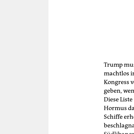
Trump muss
machtlos i
Kongress v
geben, wen
Diese Liste
Hormus dau
Schiffe erh
beschlagn
Südlibano