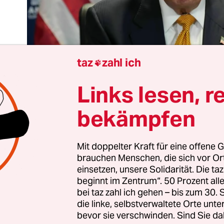
taz
zahl ich

Links lesen, r
bekämpfen
räsident Donald Trump lebt nicht in der realen W
Mit doppelter Kraft für eine offene G
brauchen Menschen, die sich vor O
dern in seinen eigenen Fantasien. Zu diesen Hir
einsetzen, unsere Solidarität. Die ta
ört, dass er glaubt, den eigenen Irankrieg einfac
beginnt im Zentrum“. 50 Prozent a
 zu können. Auf dem Nato-Gipfel in Ankara ließ e
bei taz zahl ich gehen – bis zum 30
 dass er mit den Machthabern in Teheran nichts 
die linke, selbstverwaltete Orte unte
bevor sie verschwinden. Sind Sie da
olle. Sie seien „kranke Leute“, und es sei