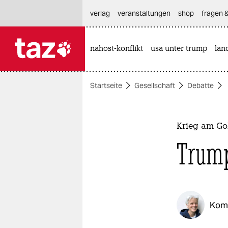
hautnavigation anspringen
hauptinhalt anspringen
footer anspringen
verlag
veranstaltungen
shop
fragen &
nahost-konflikt
usa unter trump
lan

taz zahl ich
taz zahl ich
Startseite
Gesellschaft
Debatte
themen
politik
Krieg am Go
öko
Trump
gesellschaft
kultur
Kom
sport