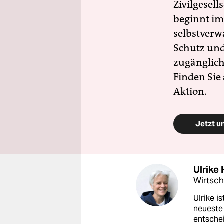
Zivilgesell
beginnt im
selbstverw
Schutz und 
zugänglich
Finden Sie
Aktion.
Jetzt u
Ulrike
Wirtsch
Ulrike i
neueste 
entschei