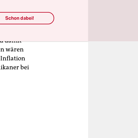
Schon dabei!
nd es ist
en hat.
nd damit
en wären
Inflation
ikaner bei