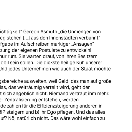
Leichtigkeit“ Gereon Asmuth „die Unmengen von
Weg stehen […] aus den Innenstädten verbannt“ -
Aufgabe im Aufschreiben markiger „Ansagen“
tzung der eigenen Postulate zu entwickeln!
nur rum. Sie warten drauf, von ihren Besitzern
bil sein sollen. Die dickste heilige Kuh unserer
z. Und jedes Unternehmen wie auch der Staat möchte
ugsbereiche ausweiten, weil Geld, das man auf große
as, das weiträumig verteilt wird, geht der
t sich angeblich nicht. Niemand vertraut ihm mehr.
er Zentralisierung entstehen, werden
 zahlen für die Effizienzsteigerung anderer, in
IP steigern und b) ihr Ego pflegen. Und das alles
f? Nö, natürlich nicht. Das wäre wohl einfach zu