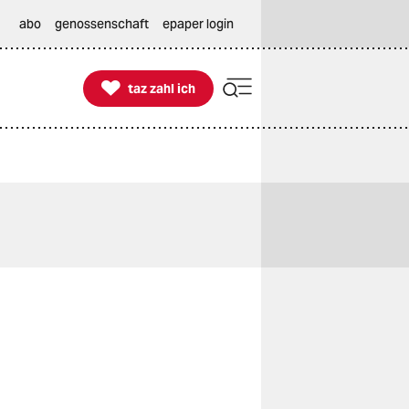
abo
genossenschaft
epaper login

taz zahl ich
taz zahl ich