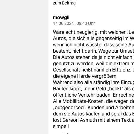
epaper login
zum Beitrag
mowgli
14.06.2024 , 09:40 Uhr
Wäre echt neugierig, mit welcher „
Autos, die sich alle gegenseitig im 
wenn ich nicht wüsste, dass seine 
besteht, nicht darin, Wege zur Umse
Die Autos stehen da ja nicht einfach 
genutzt zu werden, weil die extrem mo
Gesellschaft heißt nämlich Effizien
die eigene Herde vergrößern.
Während also alle ständig ihre Einz
Haufen kippt, mehr Geld „heckt“ als d
öffentliche Verkehr baden. Er rechne
Alle Moblilitäts-Kosten, die wegen d
„outgecorced“. Kunden und Arbeitende
dem sie Autos kaufen und so a) das B
löst Gereon Asmuth mit einem Text au
simpel!