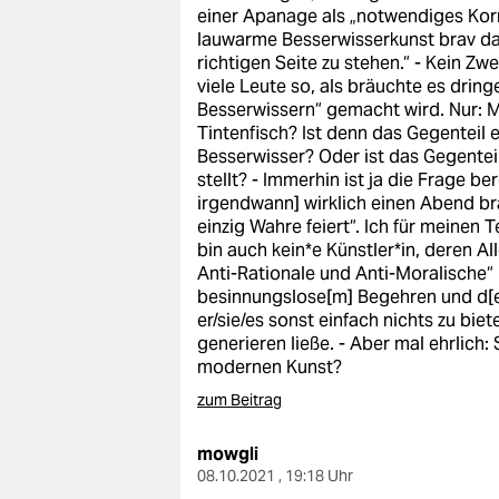
einer Apanage als „notwendiges Korre
lauwarme Besserwisserkunst brav dar
richtigen Seite zu stehen.“ - Kein Z
viele Leute so, als bräuchte es dring
Besserwissern“ gemacht wird. Nur: Mu
Tintenfisch? Ist denn das Gegenteil
Besserwisser? Oder ist das Gegentei
stellt? - Immerhin ist ja die Frage b
irgendwann] wirklich einen Abend bra
einzig Wahre feiert“. Ich für meinen T
bin auch kein*e Künstler*in, deren A
Anti-Rationale und Anti-Moralische“ 
besinnungslose[m] Begehren und d[er] 
er/sie/es sonst einfach nichts zu bie
generieren ließe. - Aber mal ehrlich: 
modernen Kunst?
zum Beitrag
mowgli
08.10.2021 , 19:18 Uhr