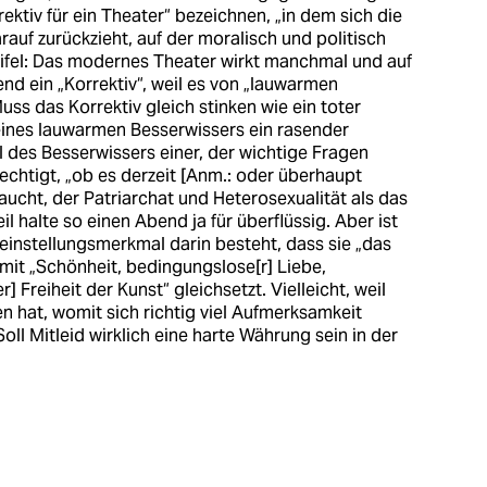
ktiv für ein Theater“ bezeichnen, „in dem sich die
auf zurückzieht, auf der moralisch und politisch
weifel: Das modernes Theater wirkt manchmal und auf
end ein „Korrektiv“, weil es von „lauwarmen
ss das Korrektiv gleich stinken wie ein toter
 eines lauwarmen Besserwissers ein rasender
l des Besserwissers einer, der wichtige Fragen
erechtigt, „ob es derzeit [Anm.: oder überhaupt
ucht, der Patriarchat und Heterosexualität als das
eil halte so einen Abend ja für überflüssig. Aber ist
lleinstellungsmerkmal darin besteht, dass sie „das
mit „Schönheit, bedingungslose[r] Liebe,
Freiheit der Kunst“ gleichsetzt. Vielleicht, weil
ten hat, womit sich richtig viel Aufmerksamkeit
Soll Mitleid wirklich eine harte Währung sein in der