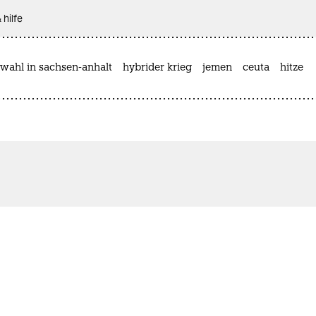
 hilfe
wahl in sachsen-anhalt
hybrider krieg
jemen
ceuta
hitze