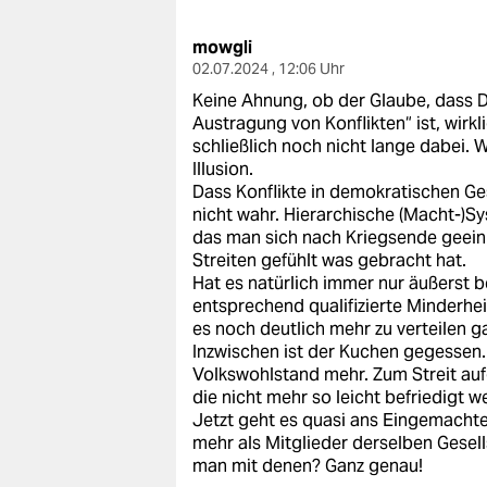
berlin
mowgli
nord
02.07.2024 , 12:06 Uhr
wahrheit
Keine Ahnung, ob der Glaube, dass 
Austragung von Konflikten“ ist, wirkl
verlag
schließlich noch nicht lange dabei. 
Illusion.
verlag
Dass Konflikte in demokratischen Gese
nicht wahr. Hierarchische (Macht-)Sy
veranstaltungen
das man sich nach Kriegsende geeinig
Streiten gefühlt was gebracht hat.
shop
Hat es natürlich immer nur äußerst be
entsprechend qualifizierte Minderhei
fragen & hilfe
es noch deutlich mehr zu verteilen g
Inzwischen ist der Kuchen gegessen.
unterstützen
Volkswohlstand mehr. Zum Streit auf
die nicht mehr so leicht befriedigt 
abo
Jetzt geht es quasi ans Eingemachte
mehr als Mitglieder derselben Gesell
genossenschaft
man mit denen? Ganz genau!