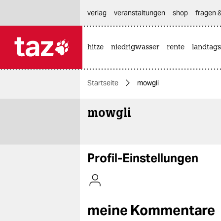
hautnavigation anspringen
hauptinhalt anspringen
footer anspringen
verlag
veranstaltungen
shop
fragen &
hitze
niedrigwasser
rente
landtags

taz zahl ich
taz zahl ich
Startseite
mowgli
themen
mowgli
politik
öko
gesellschaft
Profil-Einstellungen
kultur
sport
meine Kommentare