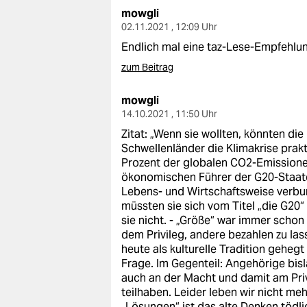
mowgli
02.11.2021 , 12:09 Uhr
Endlich mal eine taz-Lese-Empfehlu
zum Beitrag
mowgli
14.10.2021 , 11:50 Uhr
Zitat: „Wenn sie wollten, könnten die
Schwellenländer die Klimakrise prakti
Prozent der globalen CO2-Emissionen
ökonomischen Führer der G20-Staate
Lebens- und Wirtschaftsweise verbun
müssten sie sich vom Titel „die G2
sie nicht. - „Größe“ war immer scho
dem Privileg, andere bezahlen zu las
heute als kulturelle Tradition gehegt
Frage. Im Gegenteil: Angehörige bis
auch an der Macht und damit am Privi
teilhaben. Leider leben wir nicht meh
„Lösungen“ ist das alte Denken tödli