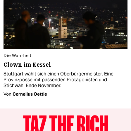
Die Wahrheit
Clown im Kessel
Stuttgart wählt sich einen Oberbürgermeister. Eine
Provinzposse mit passenden Protagonisten und
Stichwahl Ende November.
Von
Cornelius Oettle