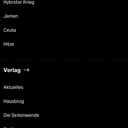
Hybrider Krieg
Jemen
Ceuta
Hitze
Verlag
Aktuelles
Hausblog
Die Seitenwende