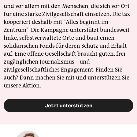
und vor allem mit den Menschen, die sich vor Ort
für eine starke Zivilgesellschaft einsetzen. Die taz
kooperiert deshalb mit "Alles beginnt im
Zentrum". Die Kampagne unterstützt bundesweit
linke, selbstverwaltete Orte und baut einen
solidarischen Fonds für deren Schutz und Erhalt
auf. Eine offene Gesellschaft braucht guten, frei
zugänglichen Journalismus – und
zivilgesellschaftliches Engagement. Finden Sie
auch? Dann machen Sie mit und unterstützen Sie
unsere Aktion.
Jetzt unterstützen