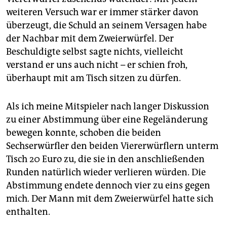
weiteren Versuch war er immer stärker davon
überzeugt, die Schuld an seinem Versagen habe
der Nachbar mit dem Zweierwürfel. Der
Beschuldigte selbst sagte nichts, vielleicht
verstand er uns auch nicht – er schien froh,
überhaupt mit am Tisch sitzen zu dürfen.
Als ich meine Mitspieler nach langer Diskussion
zu einer Abstimmung über eine Regeländerung
bewegen konnte, schoben die beiden
Sechserwürfler den beiden Viererwürflern unterm
Tisch 20 Euro zu, die sie in den anschließenden
Runden natürlich wieder verlieren würden. Die
Abstimmung endete dennoch vier zu eins gegen
mich. Der Mann mit dem Zweierwürfel hatte sich
enthalten.