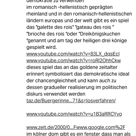
demokratie zu verwenden
im romanisch -hellenistisch geprägten
rheinland und in den romanisch-hellenistischen
ländern europas und der welt gibt es ein spiel
das "galette des rois" "gateau des rois "
"brioche des rois "oder "Dreikönigskuchen
"genannt und am tag der heiligen drei könige
gespielt wird.
www.youtube.com/watch?v=83LX_dqsEcI
www.youtube.com/watch?v=roRl2OhhCkw
dieses spiel das an das goldene zeitalter
erinnert symbolisiert das demokratische ideal
der chancengleichheit und kann auch zu
dessen gradueller realisierung im politischen
diskurs verwendet werden
taz.de/Buergerinne...71&s=losverfahren/
www.youtube.com/watch?v=u1B3aRRCYvo
www.zeit.de/2000/0...Fwww.google.com%2F
im kölner dom gibt es ein fenster dass man als