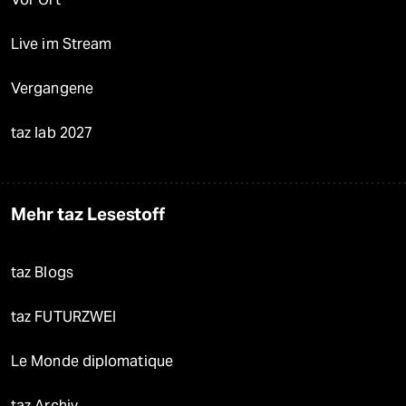
Live im Stream
Vergangene
taz lab 2027
Mehr taz Lesestoff
taz Blogs
taz FUTURZWEI
Le Monde diplomatique
taz Archiv