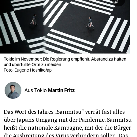
berlin
nord
wahrheit
verlag
verlag
Tokio im November: Die Regierung empfiehlt, Abstand zu halten
und überfüllte Orte zu meiden
veranstaltungen
Foto: Eugene Hoshiko/ap
shop
fragen & hilfe
Aus Tokio
Martin Fritz
unterstützen
Das Wort des Jahres „Sanmitsu“ verrät fast alles
abo
über Japans Umgang mit der Pandemie. Sanmitsu
genossenschaft
heißt die nationale Kampagne, mit der die Bürger
die Ausbreitung des Virus verhindern sollen. Das