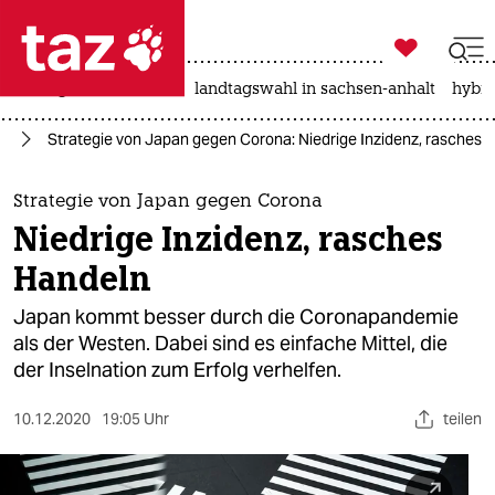

taz zahl ich
niedrigwasser
rente
landtagswahl in sachsen-anhalt
hybri

taz zahl ich
us
Strategie von Japan gegen Corona: Niedrige Inzidenz, rasches 
taz zahl ich
themen
Strategie von Japan gegen Corona
Niedrige Inzidenz, rasches
politik
Handeln
öko
Japan kommt besser durch die Coronapandemie
als der Westen. Dabei sind es einfache Mittel, die
gesellschaft
der Inselnation zum Erfolg verhelfen.
kultur
10.12.2020
19:05 Uhr
teilen
sport