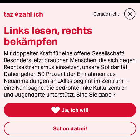
Hitze
taz
zahl ich
Gerade nicht

Links lesen, rechts
Verlag
bekämpfen
Mit doppelter Kraft für eine offene Gesellschaft!
Aktuelles
Besonders jetzt brauchen Menschen, die sich gegen
Rechtsextremismus einsetzen, unsere Solidarität.
Hausblog
Daher gehen 50 Prozent der Einnahmen aus
Neuanmeldungen an „Alles beginnt im Zentrum“ –
Die Seitenwende
eine Kampagne, die bedrohte linke Kulturzentren
und Jugendorte unterstützt. Sind Sie dabei?
Stellen

Ja, ich will
Presse
Schon dabei!