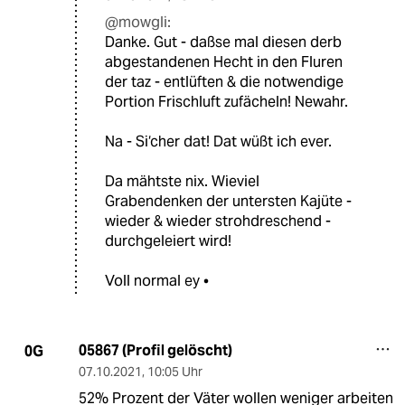
@mowgli:
Danke. Gut - daßse mal diesen derb
abgestandenen Hecht in den Fluren
der taz - entlüften & die notwendige
Portion Frischluft zufächeln! Newahr.
Na - Si‘cher dat! Dat wüßt ich ever.
Da mähtste nix. Wieviel
Grabendenken der untersten Kajüte -
wieder & wieder strohdreschend -
durchgeleiert wird!
Voll normal ey •
05867 (Profil gelöscht)
0G
07.10.2021
,
10:05 Uhr
52% Prozent der Väter wollen weniger arbeiten