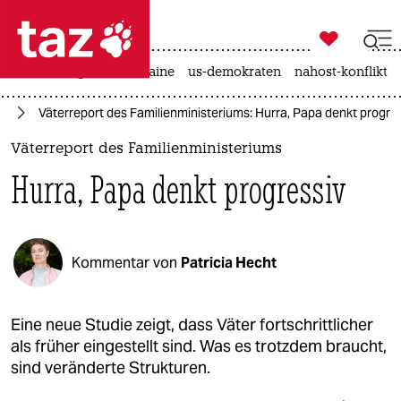

taz zahl ich
hitze
krieg in der ukraine
us-demokraten
nahost-konflikt

taz zahl ich
nd
Väterreport des Familienministeriums: Hurra, Papa denkt progre
taz zahl ich
Väterreport des Familienministeriums
themen
Hurra, Papa denkt progressiv
politik
öko
Kommentar von
Patricia Hecht
gesellschaft
kultur
Eine neue Studie zeigt, dass Väter fortschrittlicher
als früher eingestellt sind. Was es trotzdem braucht,
sport
sind veränderte Strukturen.