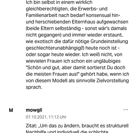
Ich bin selbst in einem wirklich
gleichberechtigten, die Erwerbs- und
Familienarbeit nach bedarf konsensual hin-
und herschiebenden Elternhaus aufgewachsen
(beide Eltern selbständig - sonst wär's damals
nicht gegangen) und immer wieder erstaunt,
wie exotisch die dafür nötige Grundeinstellung
geschlechterunabhängig(!) heute noch ist -
oder sogar heute wieder. Ich weiß nicht, von
wievielen Frauen ich schon ein ungläubiges
"Schön und gut, aber damit sortierst Du doch
die meisten Frauen aus!" gehört habe, wenn ich
von diesem Modell als sinnvolle Zielvorstellung
sprach.
mowgli
M
07.10.2021
,
11:12 Uhr
Zitat: „Um das zu ändern, braucht es strukturell
Nachhilfe und individuell die schlichte