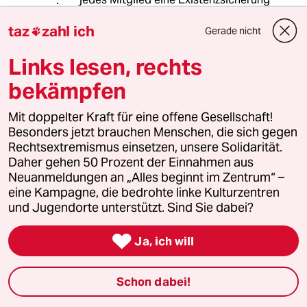
erhält, werden die Sozialleistungen
taz
zahl ich
recht üppig ausfallen - zumindest in
Gerade nicht

Relation zu den Löhnen. Das ist ist
Links lesen, rechts
auch einer bürgerlichen Linken nicht
zu vermitteln.
bekämpfen
Mit doppelter Kraft für eine offene Gesellschaft!
MartinSemm
M
Besonders jetzt brauchen Menschen, die sich gegen
07.10.2021
,
09:04 Uhr
Rechtsextremismus einsetzen, unsere Solidarität.
Daher gehen 50 Prozent der Einnahmen aus
>>Das Ehegattensplitting muss abgeschafft
Neuanmeldungen an „Alles beginnt im Zentrum“ –
werden.
eine Kampagne, die bedrohte linke Kulturzentren
und Jugendorte unterstützt. Sind Sie dabei?
gyakusou
G

Ja, ich will
07.10.2021
,
08:46 Uhr
Und Frauen sollten sich vielleicht auch mal
Schon dabei!
melden und ihre Interessen vertreten. Nicht bei
Demos sondern Zuhause. Und schon bei der