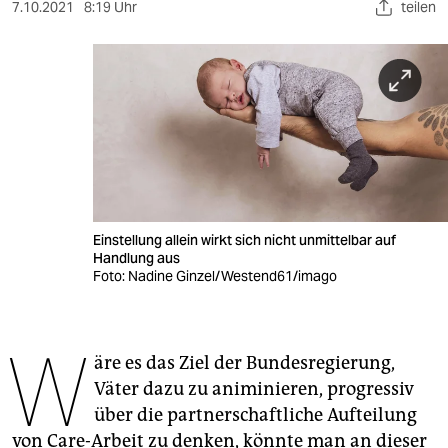
berlin
7.10.2021
8:19 Uhr
teilen
nord
wahrheit
verlag
verlag
veranstaltungen
Einstellung allein wirkt sich nicht unmittelbar auf
shop
Handlung aus
Foto: Nadine Ginzel/Westend61/imago
fragen & hilfe
unterstützen
W
äre es das Ziel der Bundesregierung,
abo
Väter dazu zu animinieren, progressiv
genossenschaft
über die partnerschaftliche Aufteilung
von Care-Arbeit zu denken, könnte man an dieser