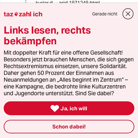
kurier.d..._arid,1971249.html
taz
zahl ich
Gerade nicht

meistkommentiert
Links lesen, rechts
bekämpfen
1
Wehrplicht in Deutschland
Zwangsdienst ist nie gut, auch nicht für
Mit doppelter Kraft für eine offene Gesellschaft!
eine gute Sache
Besonders jetzt brauchen Menschen, die sich gegen
Rechtsextremismus einsetzen, unsere Solidarität.
Daher gehen 50 Prozent der Einnahmen aus
Neuanmeldungen an „Alles beginnt im Zentrum“ –
2
Teuer, unökologisch und krankmachend?
eine Kampagne, die bedrohte linke Kulturzentren
Sind Klimaanlagen böse?
und Jugendorte unterstützt. Sind Sie dabei?

Ja, ich will
3
Krise der Demokratie
AfD-Wählen als Triebabfuhr
Schon dabei!