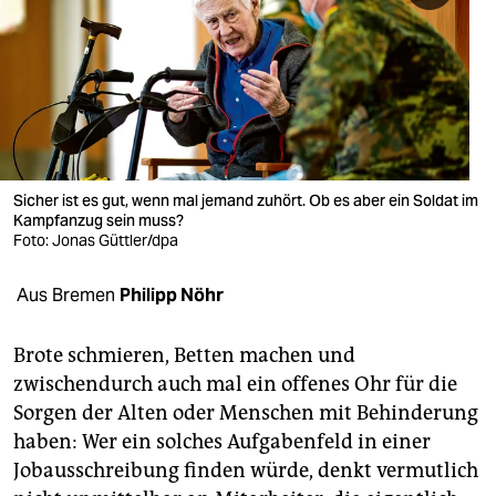
berlin
nord
wahrheit
verlag
verlag
Sicher ist es gut, wenn mal jemand zuhört. Ob es aber ein Soldat im
Kampfanzug sein muss?
veranstaltungen
Foto: Jonas Güttler/dpa
shop
Aus Bremen
Philipp Nöhr
fragen & hilfe
Brote schmieren, Betten machen und
unterstützen
zwischendurch auch mal ein offenes Ohr für die
Sorgen der Alten oder Menschen mit Behinderung
abo
haben: Wer ein solches Aufgabenfeld in einer
genossenschaft
Jobausschreibung finden würde, denkt vermutlich