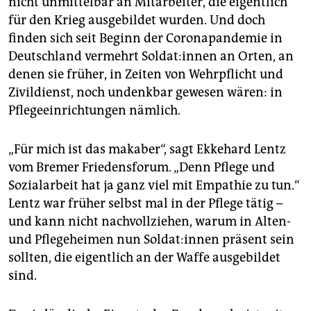
nicht unmittelbar an Mitarbeiter, die eigentlich
epaper login
für den Krieg ausgebildet wurden. Und doch
finden sich seit Beginn der Coronapandemie in
Deutschland vermehrt Sol­da­t:in­nen an Orten, an
denen sie früher, in Zeiten von Wehrpflicht und
Zivildienst, noch undenkbar gewesen wären: in
Pflegeeinrichtungen nämlich.
„Für mich ist das makaber“, sagt Ekkehard Lentz
vom Bremer Friedensforum. „Denn Pflege und
Sozialarbeit hat ja ganz viel mit Empathie zu tun.“
Lentz war früher selbst mal in der Pflege tätig –
und kann nicht nachvollziehen, warum in Alten-
und Pflegeheimen nun Sol­da­t:in­nen präsent sein
sollten, die eigentlich an der Waffe ausgebildet
sind.