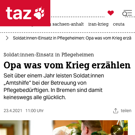

taz zahl ich
hitze
landtagswahl in sachsen-anhalt
iran-krieg
ceuta

taz zahl ich
hr
Sol­da­t:in­nen-Einsatz in Pflegeheimen: Opa was vom Krieg erzäh
taz zahl ich
themen
Sol­da­t:in­nen-Einsatz in Pflegeheimen
Opa was vom Krieg erzählen
politik
Seit über einem Jahr leisten Sol­da­t:in­nen
öko
„Amtshilfe“ bei der Betreuung von
Pflegebedürftigen. In Bremen sind damit
gesellschaft
keineswegs alle glücklich.
kultur
23.4.2021
11:00 Uhr
teilen
sport