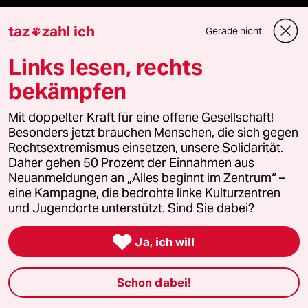
Presse
taz
zahl ich
Gerade nicht

Links lesen, rechts
bekämpfen
Unterstützen
Mit doppelter Kraft für eine offene Gesellschaft!
abo
Besonders jetzt brauchen Menschen, die sich gegen
Rechtsextremismus einsetzen, unsere Solidarität.
genossenschaft
Daher gehen 50 Prozent der Einnahmen aus
Neuanmeldungen an „Alles beginnt im Zentrum“ –
eine Kampagne, die bedrohte linke Kulturzentren
taz zahl ich
und Jugendorte unterstützt. Sind Sie dabei?
recherchefonds ausland

Ja, ich will
panterstiftung
Schon dabei!
panterpreis 2026