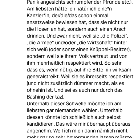
Panik angesichts schrumpfender Pfründe etc.).
Am liebsten hätte ich natürlich eine*n
Kanzler*in, der/die/das schon einmal
ansatzweise bewiesen hat, dass sie nicht nur
die Hosen an hat, sondern auch einen Arsch
drinnen. Und zwar nicht, weil sie „die Polizei“,
„die Armee“ und/oder „die Wirtschaft“ hinter
sich weiß (oder sonst einen Knüppel-Besitzer),
sondern weil sie ihrem Volk vertraut und von
ihm mehrheitlich respektiert wird. So sehr,
dass es, wenn nötig, auf ihre Bitte hin wirksam
generalstreikt. Weil sie es ihrerseits respektiert
(und nicht zusätzlich dümmer macht, als es
ohnehin ist. Und sei es auch nur durch das
Bashing der taz).
Unterhalb dieser Schwelle möchte ich am
liebsten gar niemanden wählen. Unterhalb
dessen könnte ich schließlich auch selbst
kandidieren. Das wäre mir überhaupt überaus
angenehm. Weil ich mich dann nämlich nicht
mehr gar so sehr bevormunden lassen müsste