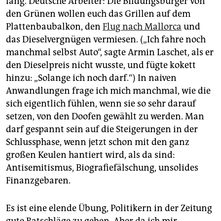
lang. Deutsche Arbeiter: Die Bildungsbürger von
den Grünen wollen euch das Grillen auf dem
Plattenbaubalkon, den
Flug nach Mallorca
und
das Dieselvergnügen vermiesen. („Ich fahre noch
manchmal selbst Auto“, sagte Armin Laschet, als er
den Dieselpreis nicht wusste, und fügte kokett
hinzu: „Solange ich noch darf.“) In naiven
Anwandlungen frage ich mich manchmal, wie die
sich eigentlich fühlen, wenn sie so sehr darauf
setzen, von den Doofen gewählt zu werden. Man
darf gespannt sein auf die Steigerungen in der
Schlussphase, wenn jetzt schon mit den ganz
großen Keulen hantiert wird, als da sind:
Antisemitismus, Biografiefälschung, unsolides
Finanzgebaren.
Es ist eine elende Übung, Politikern in der Zeitung
gute Ratschläge zu geben. Aber da ich mir