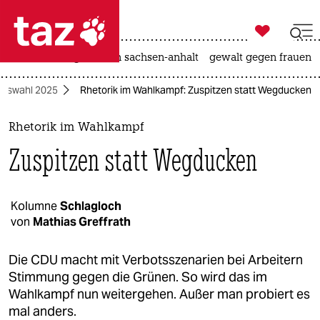

taz zahl ich
hitze
landtagswahl in sachsen-anhalt
gewalt gegen frauen

taz zahl ich
gswahl 2025
Rhetorik im Wahlkampf: Zuspitzen statt Wegducken
taz zahl ich
themen
Rhetorik im Wahlkampf
Zuspitzen statt Wegducken
politik
öko
Kolumne
Schlagloch
von
Mathias Greffrath
gesellschaft
kultur
Die CDU macht mit Verbotsszenarien bei Arbeitern
Stimmung gegen die Grünen. So wird das im
sport
Wahlkampf nun weitergehen. Außer man probiert es
mal anders.