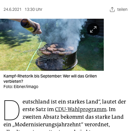
berlin
24.6.2021
13:30 Uhr
teilen
nord
wahrheit
verlag
verlag
veranstaltungen
shop
Kampf-Rhetorik bis September: Wer will das Grillen
verbieten?
fragen & hilfe
Foto: Eibner/imago
D
unterstützen
eutschland ist ein starkes Land“, lautet der
erste Satz im
CDU-Wahlprogramm
. Im
abo
zweiten Absatz bekommt das starke Land
genossenschaft
ein „Modernisierungsjahrzehnt“ verordnet,