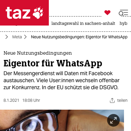

taz zahl ich
niedrigwasser
rente
landtagswahl in sachsen-anhalt
hybri

taz zahl ich
ur
Meta
Neue Nutzungsbedingungen: Eigentor für WhatsApp
taz zahl ich
themen
Neue Nutzungsbedingungen
Eigentor für WhatsApp
politik
Der Messengerdienst will Daten mit Facebook
öko
austauschen. Viele User:innen wechseln offenbar
zur Konkurrenz. In der EU schützt sie die DSGVO.
gesellschaft
8.1.2021
18:08 Uhr
teilen
kultur
sport