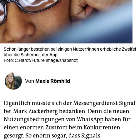
berlin
nord
wahrheit
verlag
Schon länger bestehen bei einigen Nutzer*innen erhebliche Zweifel
verlag
über die Sicherheit der App
Foto: C.Hardt/Future Image/snapshot
veranstaltungen
shop
Von
Maxie Römhild
fragen & hilfe
Eigentlich müsste sich der Messengerdienst Signal
unterstützen
bei Mark Zuckerberg bedanken. Denn die neuen
abo
Nutzungsbedingungen von WhatsApp haben für
einen enormen Zustrom beim Konkurrenten
genossenschaft
gesorgt. So enorm sogar, dass Signals