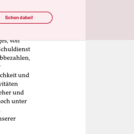
Schon dabei!
es, von
Schuldienst
abbezahlen,
r
chkeit und
vitäten
seher und
noch unter
n
nserer