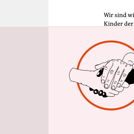
epaper login
Wir sind wi
Kinder der
Sechziger u
ein hypoth
und einem 