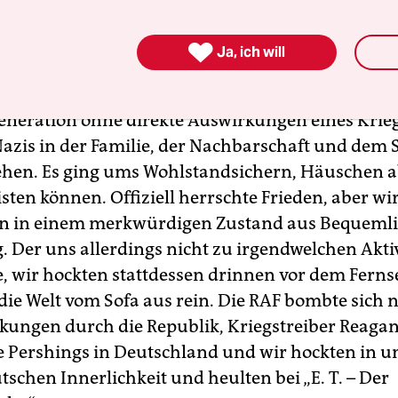

Ja, ich will
Generation ohne direkte Auswirkungen eines Krieg
Nazis in der Familie, der Nachbarschaft und dem 
hen. Es ging ums Wohlstandsichern, Häuschen 
isten können. Offiziell herrschte Frieden, aber wi
en in einem merkwürdigen Zustand aus Bequemli
 Der uns allerdings nicht zu irgendwelchen Akti
e, wir hockten stattdessen drinnen vor dem Fern
die Welt vom Sofa aus rein. Die RAF bombte sich 
ckungen durch die Republik, Kriegstreiber Reaga
te Pershings in Deutschland und wir hockten in u
schen Innerlichkeit und heulten bei „E. T. – Der