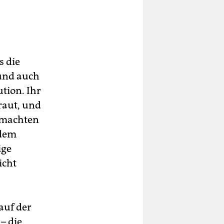
s die
 und auch
ution. Ihr
raut, und
 machten
 dem
ige
icht
auf der
– die