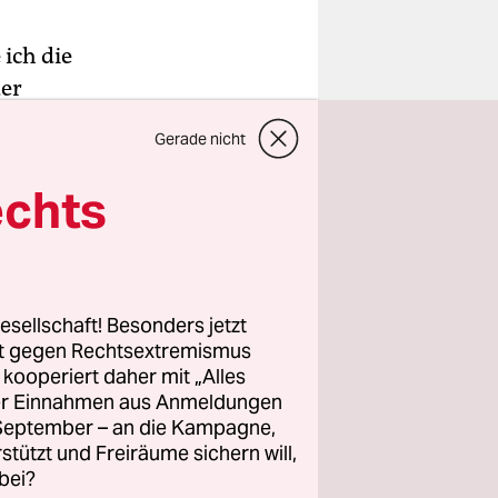
 ich die
der
natürlich
Gerade nicht
hrungen
ch.
echts
esellschaft! Besonders jetzt
rt gegen Rechtsextremismus
z kooperiert daher mit „Alles
ller Einnahmen aus Anmeldungen
. September – an die Kampagne,
rstützt und Freiräume sichern will,
bei?