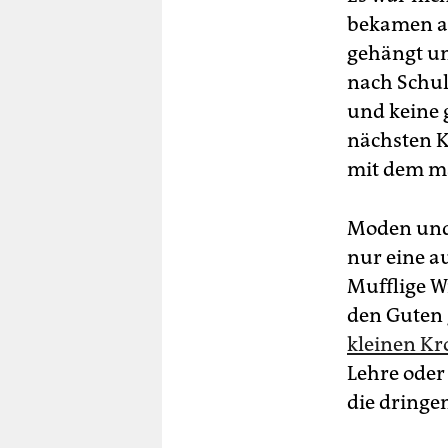
bekamen al
gehängt un
nach Schul
und keine 
nächsten 
mit dem m
Moden und
nur eine a
Mufflige W
den Guten 
kleinen Kr
Lehre oder 
die dringe