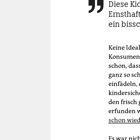
Diese Kid

Ernsthaf
ein biss
Keine Ideal
Konsument s
schon, das
ganz so sc
einfädeln,
kindersiche
den frisch
erfunden w
schon wied
Es war nic