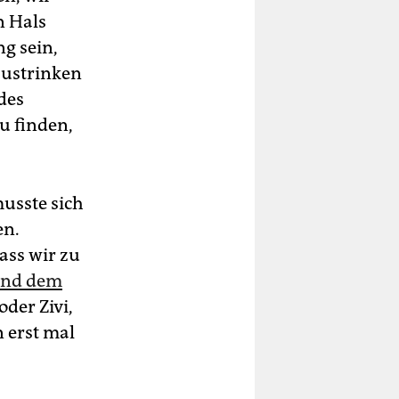
n Hals
g sein,
austrinken
des
u finden,
usste sich
en.
ass wir zu
und dem
der Zivi,
n erst mal