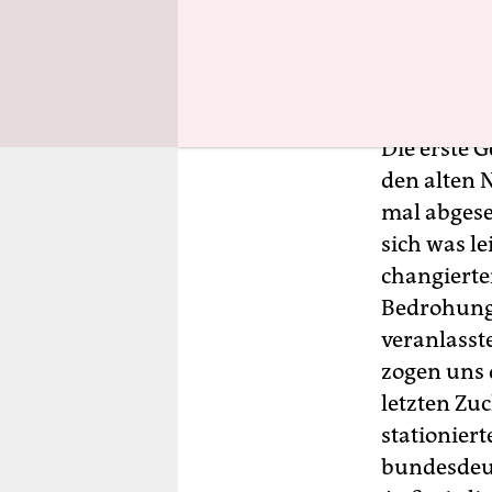
Die erste 
den alten 
mal abgese
sich was le
changiert
Bedrohung.
veranlasst
zogen uns 
letzten Zu
stationier
bundesdeut