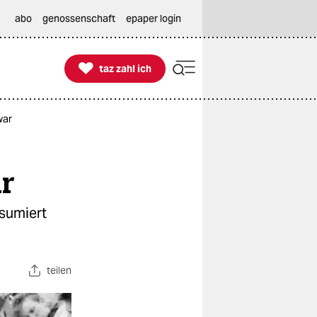
abo
genossenschaft
epaper login

taz zahl ich
taz zahl ich
war
ar
nsumiert
teilen