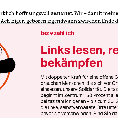
rklich hoffnungsvoll gestartet. Wir – damit meine
 Achtziger, geboren irgendwann zwischen Ende 
nd Mitte der Siebziger in der BRD. Dieses Wir ist
taz
zahl ich

etisches, konstruiert
aus ganz persönlichen Erfa
naturgemäß völlig unvollständigen Datenabglei
Links lesen, r
bekämpfen
Mit doppelter Kraft für eine offene G
brauchen Menschen, die sich vor O
einsetzen, unsere Solidarität. Die ta
beginnt im Zentrum“. 50 Prozent a
bei taz zahl ich gehen – bis zum 30
die linke, selbstverwaltete Orte unte
bevor sie verschwinden. Sind Sie da