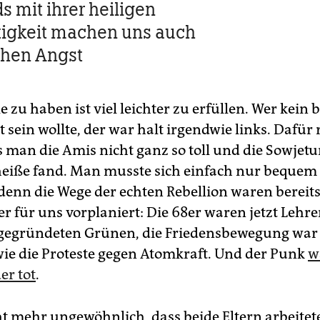
s mit ihrer heiligen
tigkeit machen uns auch
chen Angst
e zu haben ist viel leichter zu erfüllen. Wer kein 
ein wollte, der war halt irgendwie links. Dafür r
s man die Amis nicht ganz so toll und die Sowjetu
heiße fand. Man musste sich einfach nur bequem
 denn die Wege der echten Rebellion waren bereit
r für uns vorplaniert: Die 68er waren jetzt Lehre
 gegründeten Grünen, die Friedensbewegung war
ie die Proteste gegen Atomkraft. Und der Punk
w
er tot
.
ht mehr ungewöhnlich, dass beide Eltern arbeitet