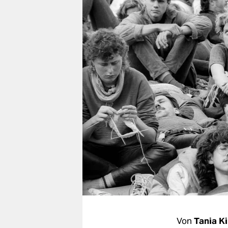
berlin
nord
wahrheit
verlag
verlag
veranstaltungen
shop
fragen & hilfe
unterstützen
abo
genossenschaft
Von
Tania K