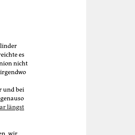
blinder
eichte es
nion nicht
 irgendwo
s
r und bei
 genauso
ar längst
en, wir