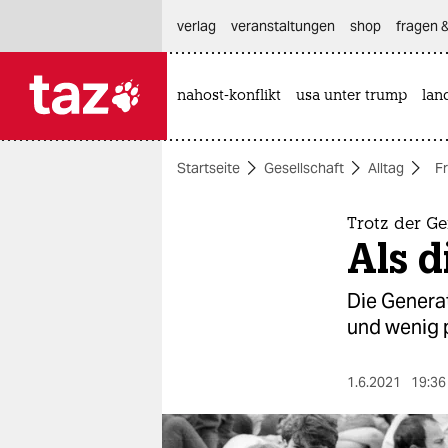
hautnavigation anspringen
hauptinhalt anspringen
footer anspringen
verlag
veranstaltungen
shop
fragen &
nahost-konflikt
usa unter trump
lan

taz zahl ich
taz zahl ich
Startseite
Gesellschaft
Alltag
Fr
themen
politik
Trotz der Ge
Als d
öko
Die Generat
gesellschaft
und wenig p
kultur
1.6.2021
19:36
sport