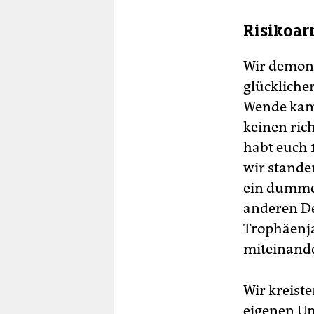
Risikoa
Wir demons
glückliche
Wende kam.
keinen rich
habt euch 
wir stande
ein dummes
anderen De
Trophäenja
miteinande
Wir kreist
eigenen Um