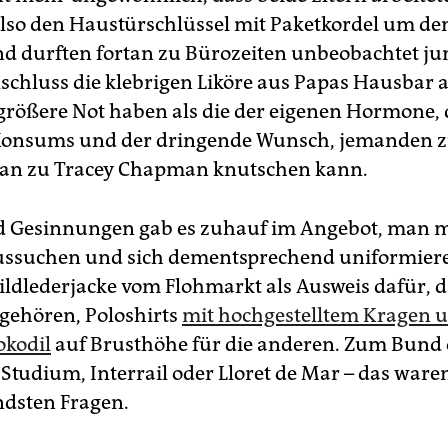
so den Haustürschlüssel mit Paketkordel um de
d durften fortan zu Bürozeiten unbeobachtet jun
schluss die klebrigen Liköre aus Papas Hausbar 
größere Not haben als die der eigenen Hormone, 
Konsums und der dringende Wunsch, jemanden z
an zu Tracey Chapman knutschen kann.
 Gesinnungen gab es zuhauf im Angebot, man m
ussuchen und sich dementsprechend uniformier
ildlederjacke vom Flohmarkt als Ausweis dafür, d
gehören, Poloshirts
mit hochgestelltem Kragen 
okodil
auf Brusthöhe für die anderen. Zum Bund o
Studium, Interrail oder Lloret de Mar – das ware
ndsten Fragen.