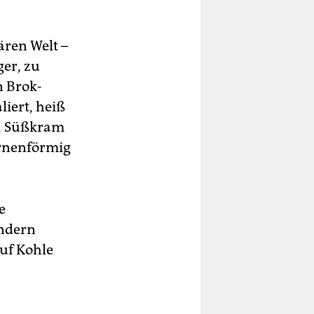
ären Welt –
ger, zu
n Brok-
liert, heiß
k, Süßkram
birnenförmig
e
ondern
uf Kohle