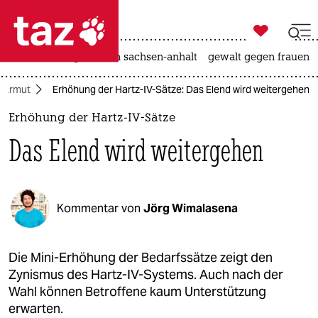

taz zahl ich
hitze
landtagswahl in sachsen-anhalt
gewalt gegen frauen

taz zahl ich
Armut
Erhöhung der Hartz-IV-Sätze: Das Elend wird weitergehen
taz zahl ich
Erhöhung der Hartz-IV-Sätze
themen
Das Elend wird weitergehen
politik
öko
Kommentar von
Jörg Wimalasena
gesellschaft
kultur
Die Mini-Erhöhung der Bedarfssätze zeigt den
Zynismus des Hartz-IV-Systems. Auch nach der
sport
Wahl können Betroffene kaum Unterstützung
erwarten.