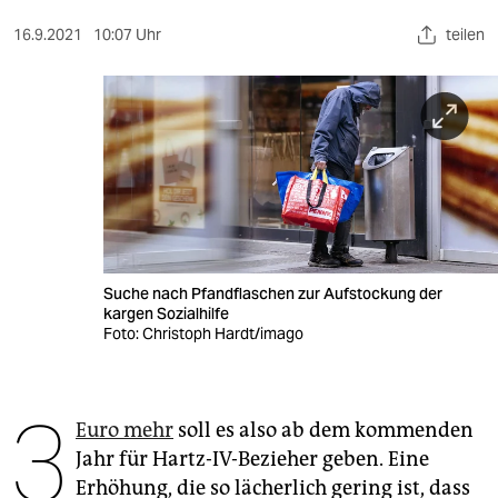
berlin
16.9.2021
10:07 Uhr
teilen
nord
wahrheit
verlag
verlag
veranstaltungen
shop
Suche nach Pfandflaschen zur Aufstockung der
kargen Sozialhilfe
fragen & hilfe
Foto: Christoph Hardt/imago
unterstützen
3
abo
Euro mehr
soll es also ab dem kommenden
Jahr für Hartz-IV-Bezieher geben. Eine
genossenschaft
Erhöhung, die so lächerlich gering ist, dass