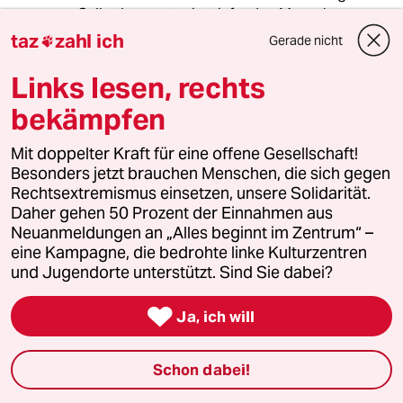
Selbstbewusstsein triefenden Menschen.
taz
zahl ich
Gerade nicht

Die Armen bluten lassen und sich selbst
bereichern. Kennen wir alles. Blackrock lässt
Links lesen, rechts
grüßen.
bekämpfen
Mit doppelter Kraft für eine offene Gesellschaft!
Sonnenhaus
S
Besonders jetzt brauchen Menschen, die sich gegen
16.09.2021
,
11:58 Uhr
Rechtsextremismus einsetzen, unsere Solidarität.
Das bestätigt doch wiedermal wie weit die
Daher gehen 50 Prozent der Einnahmen aus
SPD, aber auch mittlerweile die Grünen (von
Neuanmeldungen an „Alles beginnt im Zentrum“ –
Union und FDP ist grundsätzlich nichts anderes
eine Kampagne, die bedrohte linke Kulturzentren
zu erwarten) von den realen
und Jugendorte unterstützt. Sind Sie dabei?
Lebenswirklichkeiten ihrer Bürger entfernt sind.
Vielleicht sollte jeder Bundespolitiker, jedes

Ja, ich will
Jahr, zu einem monatlichen "Lebenspraktikum"
in einer sozialen Einrichtung verpflichtet
werden (Begleitung eines Hartz4-Empfängers
Schon dabei!
für ein Monat), wenn es schon intellektuell nicht