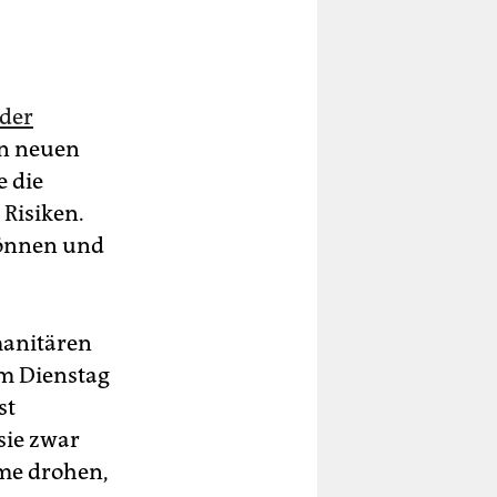
der
en neuen
 die
 Risiken.
können und
manitären
m Dienstag
st
sie zwar
eme drohen,