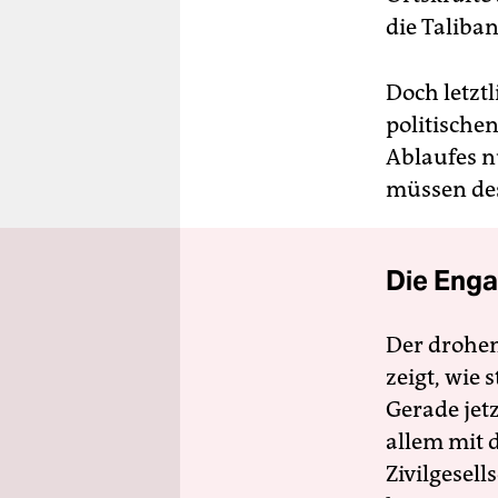
die Taliba
Doch letztl
politische
Ablaufes n
müssen des
Die Enga
Der drohe
zeigt, wie
Gerade jet
allem mit d
Zivilgesell