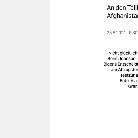
berlin
An den Tal
nord
Afghanistan
wahrheit
25.8.2021
9:30
verlag
Nicht glücklich
verlag
Boris Johnson 
Bidens Entscheid
veranstaltungen
am Abzugste
festzuha
shop
Foto: Ala
Gran
fragen & hilfe
unterstützen
abo
genossenschaft