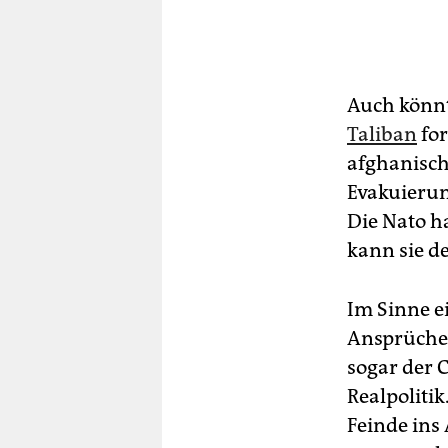
Auch könnt
Taliban
for
afghanisch
Evakuierun
Die Nato h
kann sie de
Im Sinne e
Ansprüchen
sogar der 
Realpoliti
Feinde ins