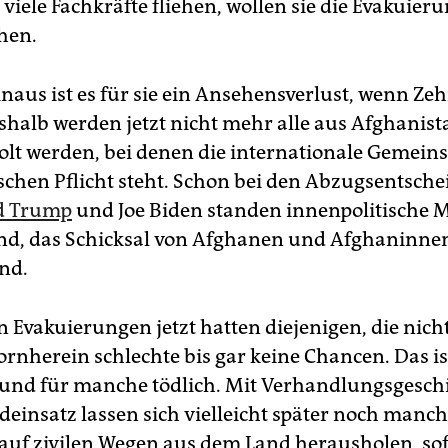
viele Fachkräfte fliehen, wollen sie die Evakuier
hen.
naus ist es für sie ein Ansehensverlust, wenn Z
eshalb werden jetzt nicht mehr alle aus Afghanist
lt werden, bei denen die internationale Gemeins
schen Pflicht steht. Schon bei den Abzugsentsch
d Trump
und Joe Biden standen innenpolitische M
d, das Schicksal von Afghanen und Afghaninnen
nd.
n Evakuierungen jetzt hatten diejenigen, die nich
ornherein schlechte bis gar keine Chancen. Das ist
und für manche tödlich. Mit Verhandlungsgesch
einsatz lassen sich vielleicht später noch manc
 auf zivilen Wegen aus dem Land herausholen, sof