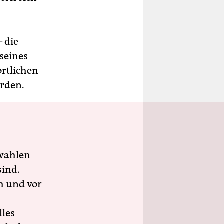
– die
seines
ortlichen
erden.
wahlen
sind.
h und vor
lles