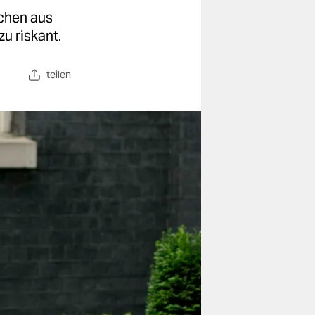
schen aus
u riskant.
teilen