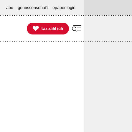
abo
genossenschaft
epaper login

taz zahl ich
taz zahl ich