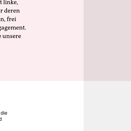
 linke,
ür deren
n, frei
ngagement.
e unsere
 die
d