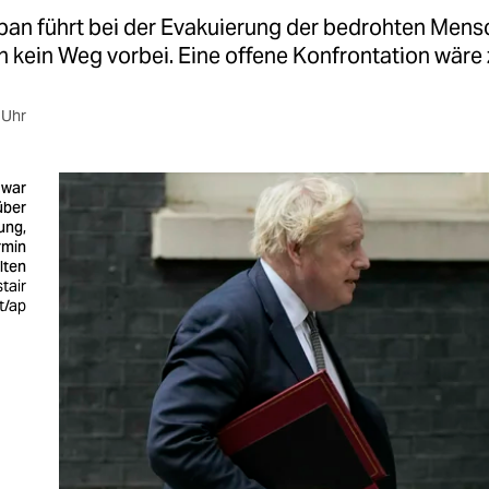
iban führt bei der Evakuierung der bedrohten Men
 kein Weg vorbei. Eine offene Konfrontation wäre z
 Uhr
 war
über
ung,
rmin
lten
stair
t/ap