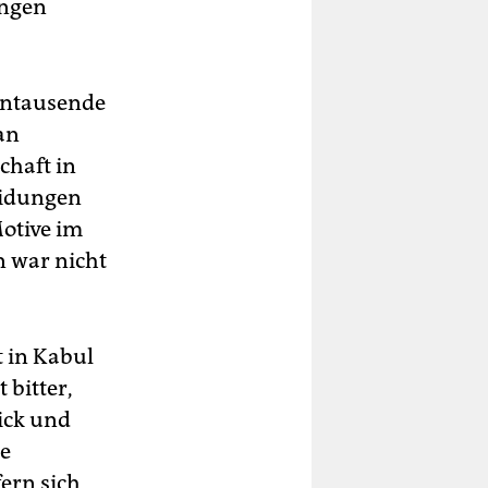
ungen
ehntausende
an
chaft in
eidungen
otive im
 war nicht
t in Kabul
 bitter,
ick und
he
ern sich