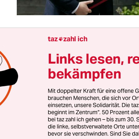
taz
zahl ich

Massenevakuierung
zehntausender Menschen a
Links lesen, r
ghanistan bleibt ein riskantes Stückwerk, dessen
litische Fehlentscheidungen sind. Die Evakuierun
bekämpfen
st den neuen realen Machtverhältnissen geschuld
 Soldaten, die Landsleute und Ortskräfte heraush
Mit doppelter Kraft für eine offene G
iformierten eine extreme physische und psychisc
brauchen Menschen, die sich vor O
 Die Gefahr von Anschlägen wie von Kurzschluss
einsetzen, unsere Solidarität. Die ta
 tödlichen Massenpanik sind real.
beginnt im Zentrum“. 50 Prozent a
bei taz zahl ich gehen – bis zum 30
die linke, selbstverwaltete Orte unte
wie US-Präsident Joe Biden und auch die
bevor sie verschwinden. Sind Sie da
abgeordneten tragen Verantwortung für die Sol