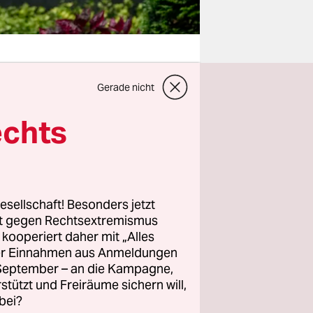
Gerade nicht
us
echts
 Ursache
g endet zu
et. Der
olen, ist
esellschaft! Besonders jetzt
he
rt gegen Rechtsextremismus
reaktionen
z kooperiert daher mit „Alles
ller Einnahmen aus Anmeldungen
. September – an die Kampagne,
rstützt und Freiräume sichern will,
bei?
daten und