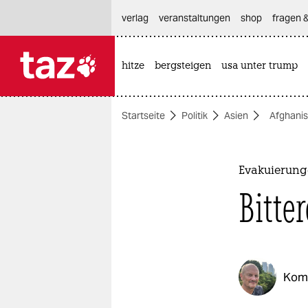
hautnavigation anspringen
hauptinhalt anspringen
footer anspringen
verlag
veranstaltungen
shop
fragen &
hitze
bergsteigen
usa unter trump

taz zahl ich
taz zahl ich
Startseite
Politik
Asien
Afghanis
themen
politik
Evakuierung
öko
Bitter
gesellschaft
kultur
Kom
sport