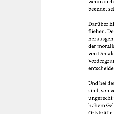
wenn auch 
beendet se
Darüber hi
fliehen. D
herausgeho
der morali
von
Donal
Vordergrun
entscheide
Und bei de
sind, von v
ungerecht 
hohem Geld
Ortskräfte