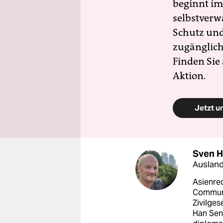
beginnt im
selbstverw
Schutz und 
zugänglich
Finden Sie
Aktion.
Jetzt u
Sven 
Ausland
Asienred
Communi
Zivilges
Han Sen