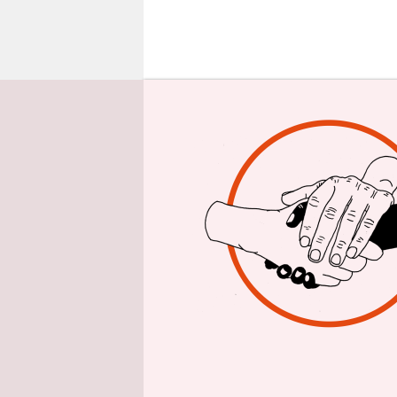
epaper login
D
ie
Af
kl
verzwergt.
Bundestags
Haseloff: 
aber verli
Der Anteil
gesamtdeut
Einfluss de