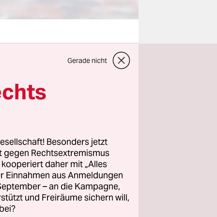
Gerade nicht
n und der
inem
echts
en
ie
t Reiner
gewonnen,
esellschaft! Besonders jetzt
rt gegen Rechtsextremismus
z kooperiert daher mit „Alles
ller Einnahmen aus Anmeldungen
. September – an die Kampagne,
ch der
rstützt und Freiräume sichern will,
wind“ ist
bei?