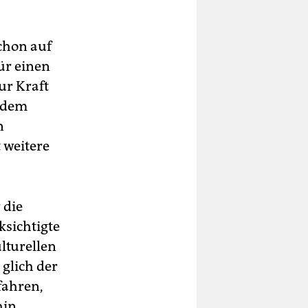
schon auf
ür einen
ur Kraft
s dem
n
 weitere
 die
ksichtigte
ulturellen
glich der
fahren,
hin