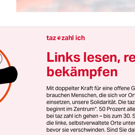
taz
zahl ich

 Polarisierung zwischen dem Ministerpräsidente
D hat in Sachsen-Anhalt zu einem
großen und e
Links lesen, r
einen Sieger
geführt. Alle anderen Parteien wurd
bekämpfen
 Auf die Frage, was man von Sachsen-Anhalt für d
wahl lernen könne, antwortete Ministerpräsiden
Im Osten werden zwar keine Bundestagswahlen 
Mit doppelter Kraft für eine offene G
eren kann man sie dort.
brauchen Menschen, die sich vor O
einsetzen, unsere Solidarität. Die ta
beginnt im Zentrum“. 50 Prozent a
 der ostdeutschen Wahlberechtigten an der
bei taz zahl ich gehen – bis zum 30
schen Wählerschaft beträgt etwa 15 Prozent. Do
die linke, selbstverwaltete Orte unte
r Ostdeutschen ist größer als diese Zahl. Der „Ost
bevor sie verschwinden. Sind Sie da