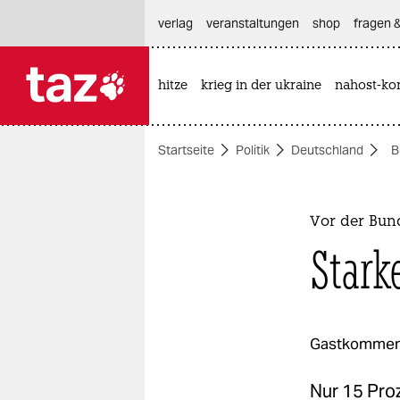
hautnavigation anspringen
hauptinhalt anspringen
footer anspringen
verlag
veranstaltungen
shop
fragen &
hitze
krieg in der ukraine
nahost-kon

taz zahl ich
taz zahl ich
Startseite
Politik
Deutschland
B
themen
politik
Vor der Bun
öko
Stark
gesellschaft
kultur
Gastkommen
sport
Nur 15 Pro