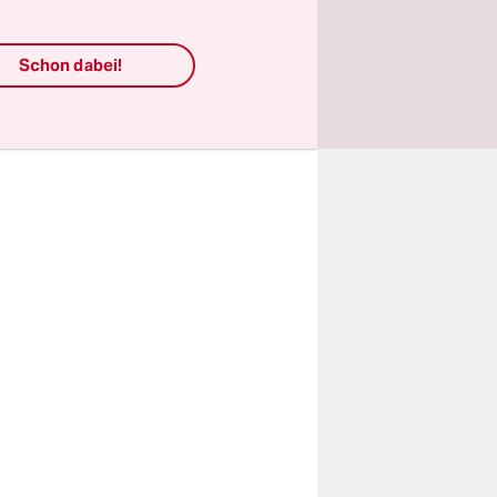
wichtig.
gen, die
Schon dabei!
bs- und