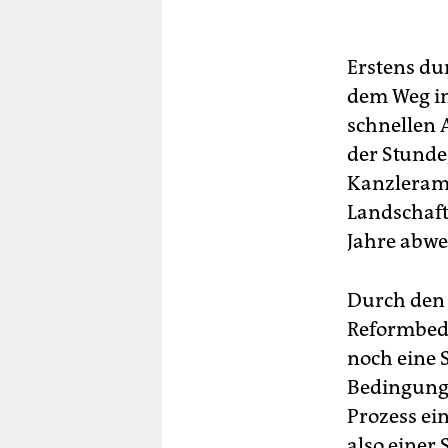
Erstens dur
dem Weg in
schnellen 
der Stunde
Kanzleramt
Landschaft
Jahre abw
Durch den 
Reformbedü
noch eine S
Bedingung
Prozess ei
also einer 