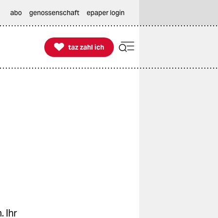
abo
genossenschaft
epaper login

taz zahl ich
taz zahl ich
 Ihr