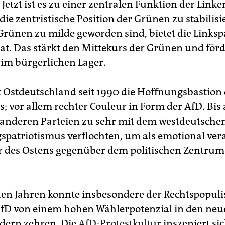
 Jetzt ist es zu einer zentralen Funktion der Linke
ie zentristische Position der Grünen zu stabilisie
Grünen zu milde geworden sind, bietet die Linkspa
t. Das stärkt den Mittekurs der Grünen und förd
im bürgerlichen Lager.
st Ostdeutschland seit 1990 die Hoffnungsbastion
; vor allem rechter Couleur in Form der AfD. Bis 
 anderen Parteien zu sehr mit dem westdeutsche
spatriotismus verflochten, um als emotional ver
 des Ostens gegenüber dem politischen Zentrum 
.
zten Jahren konnte insbesondere der Rechtspopul
fD von einem hohen Wählerpotenzial in den ne
dern zehren. Die
AfD-Protestkultur
inszeniert sic