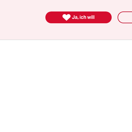
namik des gesamtdeutschen Parteienwettbewerbs 
sbesondere
vier
spezifisch ostdeutsche Entwicklun

Ja, ich will
er Vergangenheit das gesamtdeutsche Wettbewer
stem wesentlich beeinflussten.