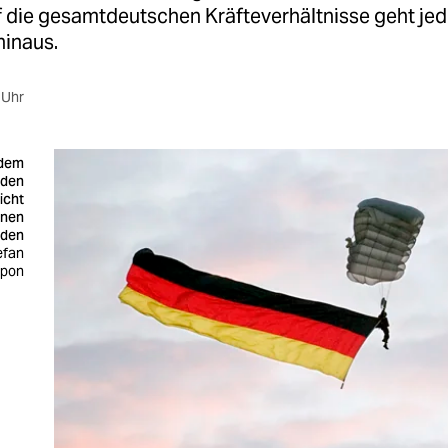
uf die gesamtdeutschen Kräfteverhältnisse geht je
hinaus.
 Uhr
 dem
rden
icht
nnen
rden
efan
Ipon