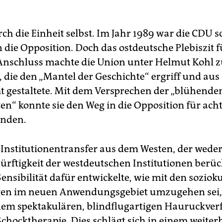
ch die Einheit selbst. Im Jahr 1989 war die CDU 
 die Opposition. Doch das ostdeutsche Plebiszit f
Anschluss machte die Union unter Helmut Kohl z
, die den „Mantel der Geschichte“ ergriff und au
 gestaltete. Mit dem Versprechen der „blühende
en“ konnte sie den Weg in die Opposition für acht
enden.
Institutionentransfer aus dem Westen, der weder
rftigkeit der westdeutschen Institutionen berüc
ensibilität dafür entwickelte, wie mit den soziok
en im neuen Anwendungsgebiet umzugehen sei, 
nem spektakulären, blindflugartigen Hauruckver
Schocktherapie. Dies schlägt sich in einem weiter