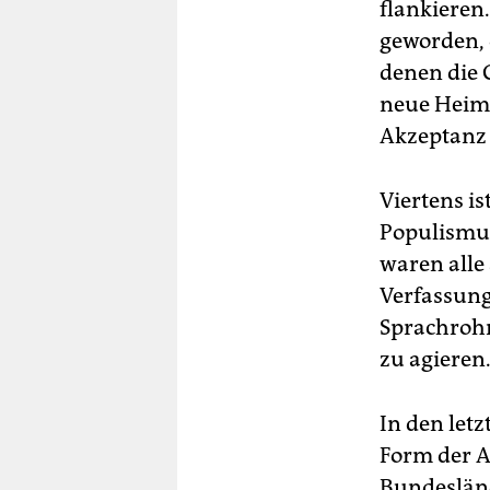
flankieren.
geworden, d
denen die 
neue Heima
Akzeptanz 
Viertens i
Populismus
waren alle
Verfassung
Sprachrohr
zu agieren
In den let
Form der A
Bundeslän