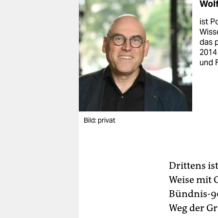
Wol
ist P
Wisse
das 
2014 
und 
Bild: privat
Drittens i
Weise mit 
Bündnis-9
Weg der Gr