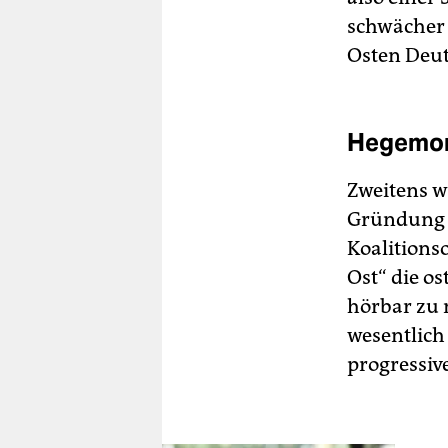
schwächer 
Osten Deut
Hegemon
Zweitens w
Gründung 
Koalitionso
Ost“ die o
hörbar zu 
wesentlich
progressiv