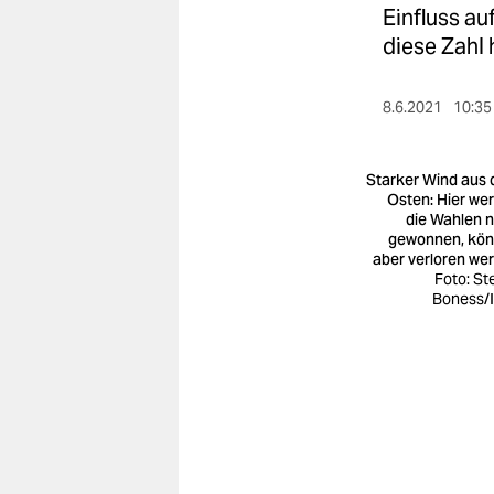
berlin
Einfluss a
diese Zahl 
nord
wahrheit
8.6.2021
10:35
verlag
Starker Wind aus
verlag
Osten: Hier we
die Wahlen n
veranstaltungen
gewonnen, kö
aber verloren we
shop
Foto: St
Boness/
fragen & hilfe
unterstützen
abo
genossenschaft