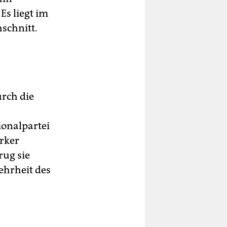
Es liegt im
schnitt.
urch die
ionalpartei
ärker
rug sie
ehrheit des