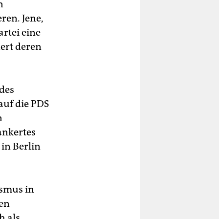
n
ren. Jene,
rtei eine
ert deren
 des
auf die PDS
n
ankertes
in Berlin
ismus in
uen
h als