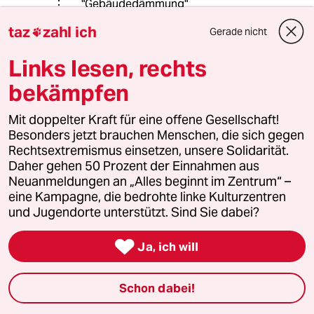
"Gebäudedämmung"
Diese wärmt aber nicht. Sie sorgt
taz
zahl ich
Gerade nicht

lediglich dafür, dass weniger Energie
ungenutzt entweicht. Man muss also
Links lesen, rechts
weniger heizen. Aber man kann nicht
darauf verzichten. (Grundlagen
bekämpfen
Physik)
Außerdem haben arme Leute in der
Mit doppelter Kraft für eine offene Gesellschaft!
Regel auf die Gebäudedämmung
Besonders jetzt brauchen Menschen, die sich gegen
genau so viel Einfluss wie auf die
Rechtsextremismus einsetzen, unsere Solidarität.
Modernisierung ihrer Heizung.
Daher gehen 50 Prozent der Einnahmen aus
Keinen.
Neuanmeldungen an „Alles beginnt im Zentrum“ –
Es bleibt dabei. Die Lasten müssen
eine Kampagne, die bedrohte linke Kulturzentren
sinnvoll verteilt werden.
und Jugendorte unterstützt. Sind Sie dabei?
PS: Freiöl? Wer fordert denn sowas?

Ja, ich will
Rudolf Fissner
Schon dabei!
11.10.2021
,
08:31 Uhr
@warum_denkt_keiner_nach?: