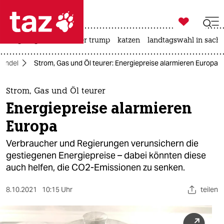

taz zahl ich
bergsteigen
usa unter trump
katzen
landtagswahl in sachs

taz zahl ich
wandel
Strom, Gas und Öl teurer: Energiepreise alarmieren Europa
taz zahl ich
themen
Strom, Gas und Öl teurer
Energiepreise alarmieren
politik
Europa
öko
Verbraucher und Regierungen verunsichern die
gestiegenen Energiepreise – dabei könnten diese
gesellschaft
auch helfen, die CO2-Emissionen zu senken.
kultur
8.10.2021
10:15 Uhr
teilen
sport