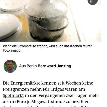
berlin
nord
wahrheit
verlag
verlag
Wenn die Strompreise stegen, wird auch das Kochen teurer
Foto: imago
veranstaltungen
shop
Aus Berlin
Bernward Janzing
fragen & hilfe
unterstützen
Die Energiemärkte kennen seit Wochen keine
Preisgrenzen mehr. Für Erdgas waren am
abo
Spotmarkt
in den vergangenen zwei Tagen mehr
genossenschaft
als 110 Euro je Megawattstunde zu bezahlen –