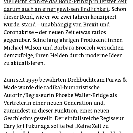
Vielleicht krankte das Bond-Prinzip in letzter Zeit
darum auch an einer gewissen Endlichkeit
: Schon
dieser Bond, wie er vor zwei Jahren konzipiert
wurde, stand – unabhängig von Brexit und
Coronakrise – der neuen Zeit etwas ratlos
gegenüber. Seine langjährigen Pro­du­zen­t:in­nen
Michael Wilson und Barbara Broccoli versuchten
demzufolge, ihren Helden durch moderne Ideen
zu aktualisieren.
Zum seit 1999 bewährten Drehbuchteam Purvis &
Wade wurde die radikal-humoristische
Autorin/Regisseurin Phoebe Waller-Bridge als
Vertreterin einer neuen Generation und,
zumindest in dieser Funktion, eines neuen
Geschlechts gestellt. Der einfallsreiche Regisseur
Cary Joji Fukunaga sollte bei „Keine Zeit zu