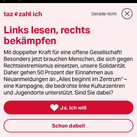
taz
zahl ich
Gerade nicht

Podcast
Links lesen, rechts
bekämpfen
bundestalk
Mit doppelter Kraft für eine offene Gesellschaft!
Besonders jetzt brauchen Menschen, die sich gegen
fernverbindung
Rechtsextremismus einsetzen, unsere Solidarität.
Daher gehen 50 Prozent der Einnahmen aus
klima update°
Neuanmeldungen an „Alles beginnt im Zentrum“ –
eine Kampagne, die bedrohte linke Kulturzentren
Mauerecho
und Jugendorte unterstützt. Sind Sie dabei?
Freie Rede

Ja, ich will
reingehen
Schon dabei!