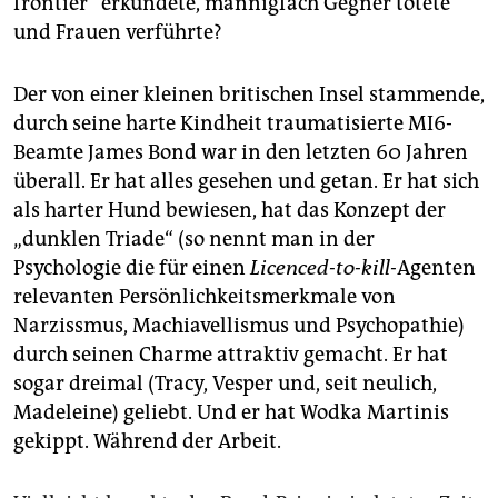
frontier“ erkundete, mannigfach Gegner tötete
epaper login
und Frauen verführte?
Der von einer kleinen britischen Insel stammende,
durch seine harte Kindheit traumatisierte MI6-
Beamte James Bond war in den letzten 60 Jahren
überall. Er hat alles gesehen und getan. Er hat sich
als harter Hund bewiesen, hat das Konzept der
„dunklen Triade“ (so nennt man in der
Psychologie die für einen
Licenced-to-kill-
Agenten
relevanten Persönlichkeitsmerkmale von
Narzissmus, Machiavellismus und Psychopathie)
durch seinen Charme attraktiv gemacht. Er hat
sogar dreimal (Tracy, Vesper und, seit neulich,
Madeleine) geliebt. Und er hat Wodka Martinis
gekippt. Während der Arbeit.