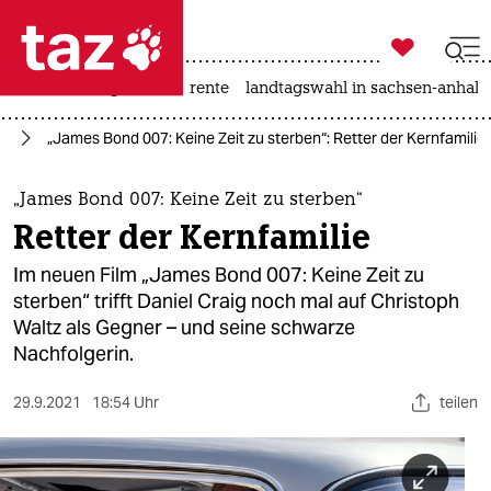

taz zahl ich
hitze
niedrigwasser
rente
landtagswahl in sachsen-anhalt

taz zahl ich
lm
„James Bond 007: Keine Zeit zu sterben“: Retter der Kernfamilie
taz zahl ich
themen
„James Bond 007: Keine Zeit zu sterben“
Retter der Kernfamilie
politik
Im neuen Film „James Bond 007: Keine Zeit zu
öko
sterben“ trifft Daniel Craig noch mal auf Christoph
Waltz als Gegner – und seine schwarze
gesellschaft
Nachfolgerin.
kultur
29.9.2021
18:54 Uhr
teilen
sport