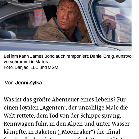
berlin
nord
wahrheit
verlag
verlag
Bei ihm kann James Bond auch ramponiert: Daniel Craig, kunstvoll
verschrammt in Matera
veranstaltungen
Foto: Danjaq, LLC und MGM
shop
Von
Jenni Zylka
fragen & hilfe
Was ist das größte Abenteuer eines Lebens? Für
unterstützen
einen loyalen „Agenten“, der unzählige Male die
Welt rettete, dem Tod von der Schippe sprang,
abo
Rennwagen fuhr, in den Alpen und unter Wasser
genossenschaft
kämpfte, in Raketen („Moonraker“) die „final