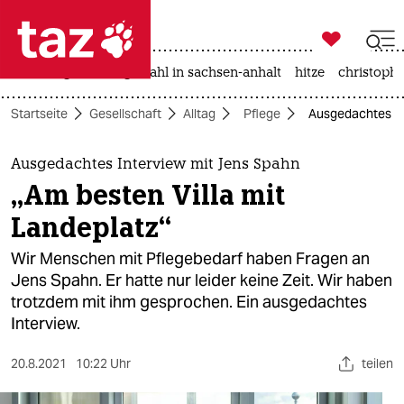

taz zahl ich
iran-krieg
landtagswahl in sachsen-anhalt
hitze
christophe

taz zahl ich
Startseite
Gesellschaft
Alltag
Pflege
Ausgedachtes Int
taz zahl ich
themen
Ausgedachtes Interview mit Jens Spahn
„Am besten Villa mit
politik
Landeplatz“
öko
Wir Menschen mit Pflegebedarf haben Fragen an
Jens Spahn. Er hatte nur leider keine Zeit. Wir haben
gesellschaft
trotzdem mit ihm gesprochen. Ein ausgedachtes
Interview.
kultur
sport
20.8.2021
10:22 Uhr
teilen