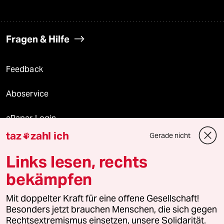
Fragen & Hilfe
Feedback
Aboservice
ePaper Login
taz
zahl ich
Gerade nicht

Downloads für Abonnierende
Links lesen, rechts
bekämpfen
© 2026 taz Verlags und Vertriebs GmbH
Alle Rechte vorbehalten. Bei rechtlichen Fragen oder für Genehmigungen
Mit doppelter Kraft für eine offene Gesellschaft!
wenden Sie sich bitte an
lizenzen@taz.de
Besonders jetzt brauchen Menschen, die sich gegen
Rechtsextremismus einsetzen, unsere Solidarität.