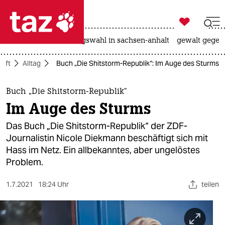

taz zahl ich
hitze
surfen
landtagswahl in sachsen-anhalt
gewalt gegen

taz zahl ich
haft
Alltag
Buch „Die Shitstorm-Republik“: Im Auge des Sturms
taz zahl ich
themen
Buch „Die Shitstorm-Republik“
Im Auge des Sturms
politik
Das Buch „Die Shitstorm-Republik“ der ZDF-
öko
Journalistin Nicole Diekmann beschäftigt sich mit
Hass im Netz. Ein allbekanntes, aber ungelöstes
gesellschaft
Problem.
kultur
1.7.2021
18:24 Uhr
teilen
sport