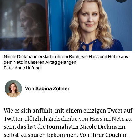
berlin
nord
wahrheit
verlag
verlag
Nicole Diekmann erklärt in ihrem Buch, wie Hass und Hetze aus
dem Netz in unseren Alltag gelangen
veranstaltungen
Foto: Anne Hufnagl
shop
Von
Sabina Zollner
fragen & hilfe
unterstützen
Wie es sich anfühlt, mit einem einzigen Tweet auf
abo
Twitter plötzlich Zielscheibe
von Hass im Netz
zu
sein, das hat die Journalistin Nicole Diekmann
genossenschaft
selbst zu spüren bekommen. Von ihrer Couch in