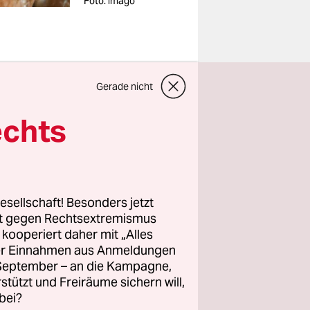
Foto: imago
härfere
Gerade nicht
en? Aus
echts
iner
Darüber
reiben,
rden
esellschaft! Besonders jetzt
rt gegen Rechtsextremismus
z kooperiert daher mit „Alles
ren
ller Einnahmen aus Anmeldungen
. September – an die Kampagne,
 erlaubt,
rstützt und Freiräume sichern will,
tzt. Auch
bei?
ndlung