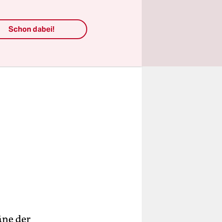
Schon dabei!
äne der