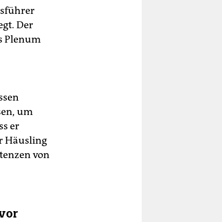
gsführer
gt. Der
as Plenum
ssen
ssen, um
ss er
r Häusling
stenzen von
 vor