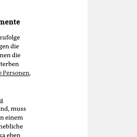
amente
zufolge
gen die
nen die
sterben
0 Personen
,
ka
sind, muss
in einem
rhebliche
ika eben