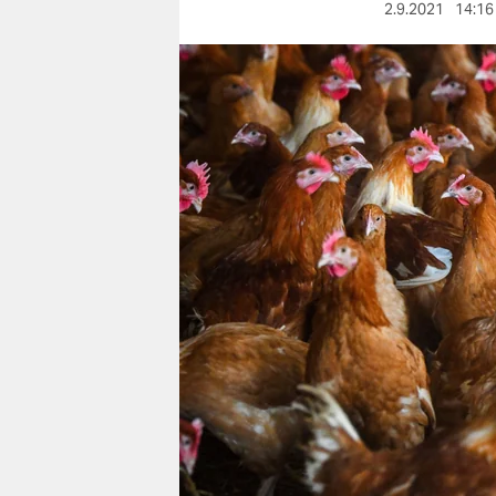
berlin
2.9.2021
14:16
nord
wahrheit
verlag
verlag
veranstaltungen
shop
fragen & hilfe
unterstützen
abo
genossenschaft