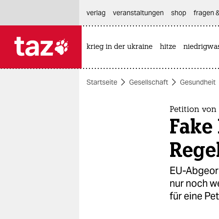
hautnavigation anspringen
hauptinhalt anspringen
footer anspringen
verlag
veranstaltungen
shop
fragen &
krieg in der ukraine
hitze
niedrigwa

taz zahl ich
taz zahl ich
Startseite
Gesellschaft
Gesundheit
themen
politik
Petition von
Fake
öko
Rege
gesellschaft
EU-Abgeord
kultur
nur noch w
für eine Pet
sport