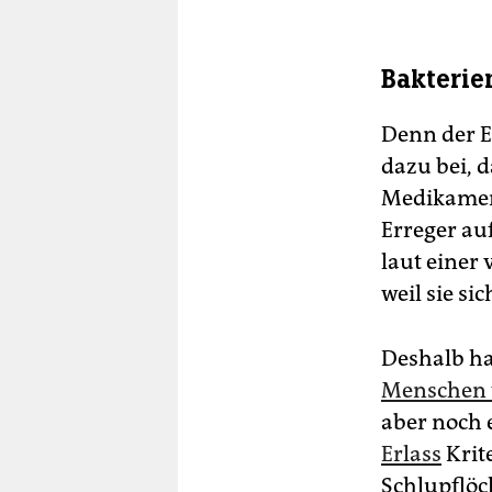
Bakteri
Denn der E
dazu bei, 
Medikament
Erreger au
laut einer 
weil sie si
Deshalb ha
Menschen 
aber noch 
Erlass
Krite
Schlupflöc