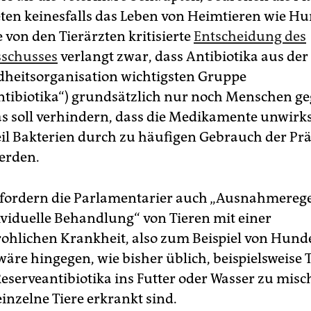
en keinesfalls das Leben von Heimtieren wie H
 von den Tierärzten kritisierte
Entscheidung des
schusses
verlangt zwar, dass Antibiotika aus der
heitsorganisation wichtigsten Gruppe
ntibiotika“) grundsätzlich nur noch Menschen g
s soll verhindern, dass die Medikamente unwir
il Bakterien durch zu häufigen Gebrauch der Pr
werden.
 fordern die Parlamentarier auch „Ausnahmere
dividuelle Behandlung“ von Tieren mit einer
ohlichen Krankheit, also zum Beispiel von Hund
wäre hingegen, wie bisher üblich, beispielsweise
serveantibiotika ins Futter oder Wasser zu misc
inzelne Tiere erkrankt sind.