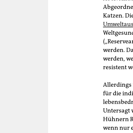
Abgeordnet
Katzen. Die
Umweltaus
Weltgesund
(„Reservea
werden. Da
werden, we
resistent 
Allerdings
für die in
lebensbedr
Untersagt 
Hühnern Re
wenn nur e