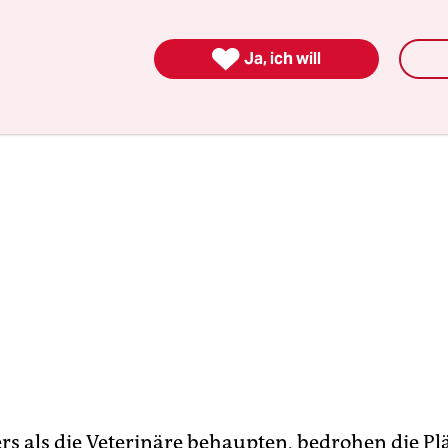
den – wären dann nicht möglich.

Ja, ich will
rs als die Veterinäre behaupten, bedrohen die Pl