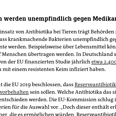
en werden unempfindlich gegen Medik
insatz von Antibiotika bei Tieren trägt Behörden 
dass krankmachende Bakterien unempfindlich ge
e werden. Beispielsweise über Lebensmittel kön
f Menschen übertragen werden. In Deutschland 
von der EU finanzierten Studie jährlich
etwa 2.40
ch mit einem resistenten Keim infiziert haben.
t die EU 2019 beschlossen, dass
Reserveantibioti
vorbehalten
sein sollen. Welche Antibiotika das 
entschieden werden. Die EU-Kommission schlug 
rien für die Auswahl vor. „Doch dieser enthält e
her, die es ermöglichen würden, Reserveantibiot