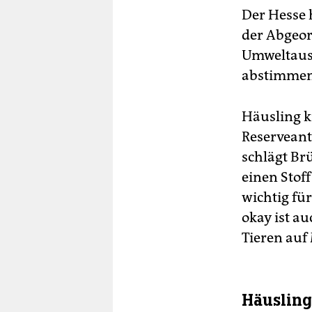
Der Hesse 
der Abgeor
Umweltauss
abstimmen 
Häusling kr
Reserveant
schlägt Brü
einen Stoff
wichtig fü
okay ist au
Tieren auf
Häusling