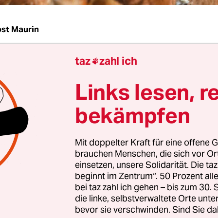
st Maurin
taz
zahl ich
r süße Hund sterben, falls EU-Parlamentarier sc

 den Einsatz von Antibiotika bei Tieren durchsetz
Links lesen, r
en schaut er den Betrachter auf dem Aufruf zu e
es
Bundesverbands praktizierender Tierärzte
an. 
bekämpfen
n Leben ist in Gefahr!“, darunter: „Bitte untersch
 in Zukunft alles für meine Gesundheit getan we
Mit doppelter Kraft für eine offene G
brauchen Menschen, die sich vor O
einsetzen, unsere Solidarität. Die ta
assenen
Antibiotika
sollten auch künftig allen Tie
beginnt im Zentrum“. 50 Prozent a
bei taz zahl ich gehen – bis zum 30
den dürfen. Das, so die Petition, wäre aber nicht
die linke, selbstverwaltete Orte unte
mweltausschuss des EU-Parlaments sich durchse
bevor sie verschwinden. Sind Sie da
für einzelne Tiere – im Gegensatz zu der Beha