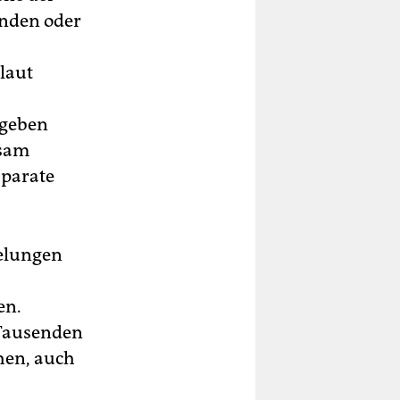
unden oder
 laut
egeben
ksam
äparate
gelungen
en.
 Tausenden
hen, auch