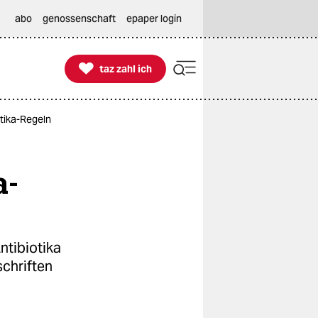
abo
genossenschaft
epaper login

taz zahl ich
taz zahl ich
tika-Regeln
a-
ntibiotika
chriften