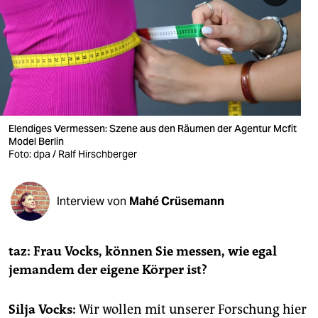
berlin
nord
wahrheit
verlag
verlag
Elendiges Vermessen: Szene aus den Räumen der Agentur Mcfit
Model Berlin
veranstaltungen
Foto: dpa / Ralf Hirschberger
shop
Interview von
Mahé Crüsemann
fragen & hilfe
unterstützen
taz: Frau Vocks, können Sie messen, wie egal
abo
jemandem der eigene Körper ist?
genossenschaft
Silja Vocks:
Wir wollen mit unserer Forschung hier