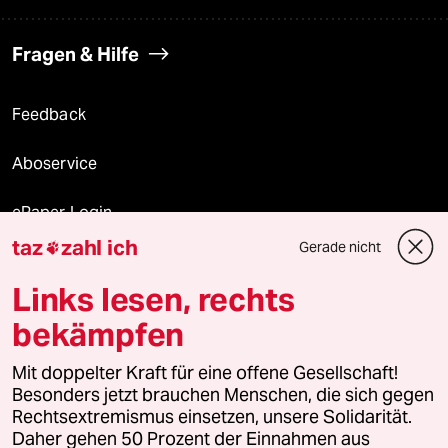
Fragen & Hilfe
Feedback
Aboservice
ePaper Login
taz
zahl ich
Gerade nicht

Downloads für Abonnierende
Links lesen, rechts
bekämpfen
© 2026 taz Verlags und Vertriebs GmbH
Mit doppelter Kraft für eine offene Gesellschaft!
Alle Rechte vorbehalten. Bei rechtlichen Fragen oder für Genehmigungen
wenden Sie sich bitte an
lizenzen@taz.de
Besonders jetzt brauchen Menschen, die sich gegen
Rechtsextremismus einsetzen, unsere Solidarität.
Daher gehen 50 Prozent der Einnahmen aus
Feedback
Redaktionsstatut
Kommune-Richtlinien
KI-