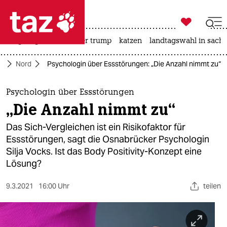

taz zahl ich
bergsteigen
usa unter trump
katzen
landtagswahl in sachs

taz zahl ich
te
Nord
Psychologin über Essstörungen: „Die Anzahl nimmt zu“
taz zahl ich
themen
Psychologin über Essstörungen
„Die Anzahl nimmt zu“
politik
Das Sich-Vergleichen ist ein Risikofaktor für
öko
Essstörungen, sagt die Osnabrücker Psychologin
Silja Vocks. Ist das Body Positivity-Konzept eine
gesellschaft
Lösung?
kultur
9.3.2021
16:00 Uhr
teilen
sport