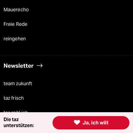
Mauerecho
Freie Rede
reingehen
Newsletter
team zukunft
taz frisch
taz zahl ich
Die taz

Ja, ich will
unterstützen:
taz lab Infobrief