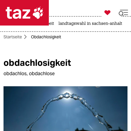

taz zahl ich
autowahn
hitze
arbeit
landtagswahl in sachsen-anhalt

taz zahl ich
Startseite
Obdachlosigkeit
taz zahl ich
themen
obdachlosigkeit
politik
obdachlos, obdachlose
öko
gesellschaft
kultur
sport