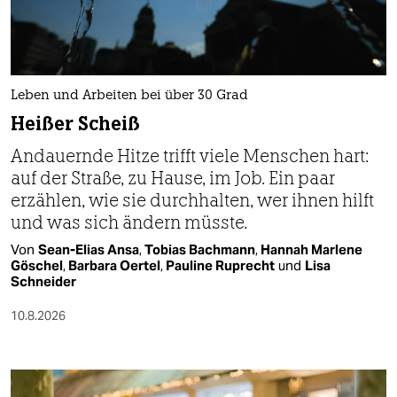
berlin
nord
wahrheit
Leben und Arbeiten bei über 30 Grad
verlag
Heißer Scheiß
Andauernde Hitze trifft viele Menschen hart:
verlag
auf der Straße, zu Hause, im Job. Ein paar
veranstaltungen
erzählen, wie sie durchhalten, wer ihnen hilft
und was sich ändern müsste.
shop
Von
Sean-Elias Ansa
,
Tobias Bachmann
,
Hannah Marlene
fragen & hilfe
Göschel
,
Barbara Oertel
,
Pauline Ruprecht
und
Lisa
Schneider
unterstützen
10.8.2026
abo
genossenschaft