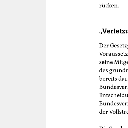
rücken.
„Verletz
Der Gesetzg
Voraussetz
seine Mitg
des grundr
bereits da
Bundesverf
Entscheidu
Bundesverf
der Vollstr