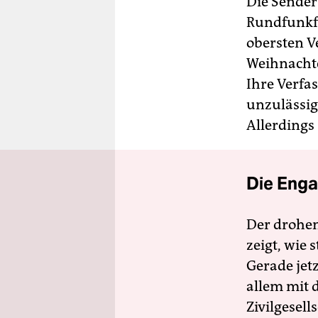
Die Sender
Rundfunkfr
obersten V
Weihnachte
Ihre Verfa
unzulässig
Allerdings 
Die Enga
Der drohe
zeigt, wie
Gerade jet
allem mit d
Zivilgesell