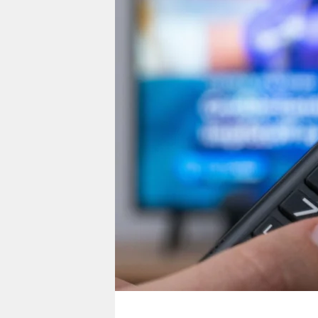
berlin
nord
wahrheit
verlag
verlag
veranstaltungen
shop
fragen & hilfe
unterstützen
abo
genossenschaft