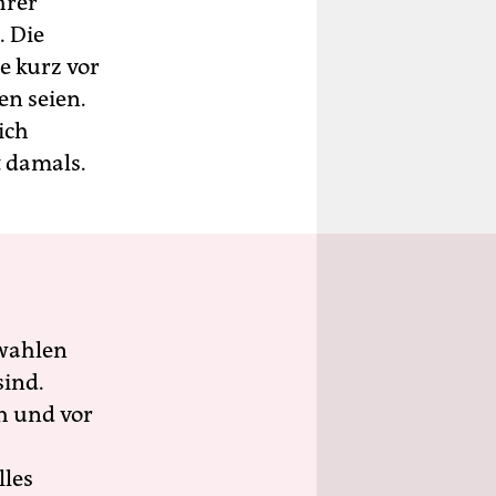
hrer
. Die
e kurz vor
en seien.
ich
t damals.
wahlen
sind.
h und vor
lles