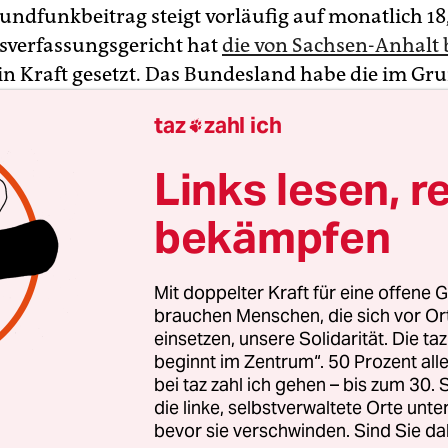
undfunkbeitrag steigt vorläufig auf monatlich 18
verfassungsgericht hat
die von Sachsen-Anhalt 
in Kraft gesetzt. Das Bundesland habe die im Gr
 Rundfunkfreiheit verletzt, weil es dem vereinbar
taz
zahl ich

rag nicht zugestimmt habe, entschied das Karlsr
ch Angaben vom Donnerstag. Bis es eine Neurege
Links lesen, r
eschluss des Verfassungsgericht Artikel 1 der
chen Regelung rückwirkend seit 20. Juli.
bekämpfen
ich-rechtliche Sender ist der Rundfunkbeitrag di
Mit doppelter Kraft für eine offene G
hmequelle. Seit 2013 wird er je Wohnung erhob
brauchen Menschen, die sich vor O
etzt 17,50 Euro pro Monat. Zum Jahreswechsel hatt
einsetzen, unsere Solidarität. Die ta
beginnt im Zentrum“. 50 Prozent a
 steigen sollen. Den Bedarf ermittelt hat die una
bei taz zahl ich gehen – bis zum 30
 KEF. Es wäre die erste Erhöhung seit 2009 gew
die linke, selbstverwaltete Orte unte
ndelte Staatsvertrag in Kraft treten kann, fehlt 
bevor sie verschwinden. Sind Sie da