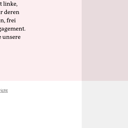
 linke,
ür deren
n, frei
ngagement.
e unsere
icht