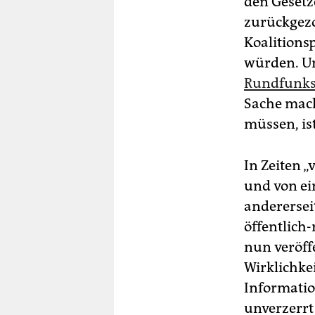
den Geset
zurückgezog
Koalitions
würden. Un
Rundfunks 
Sache mach
müssen, is
In Zeiten 
und von ei
anderersei
öffentlich
nun veröffe
Wirklichkei
Informatio
unverzerrt