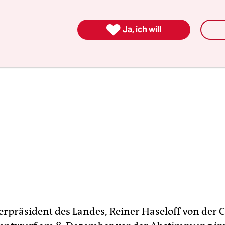
mmung Sachsen-Anhalts.

Ja, ich will
erpräsident des Landes, Reiner Haseloff von der 