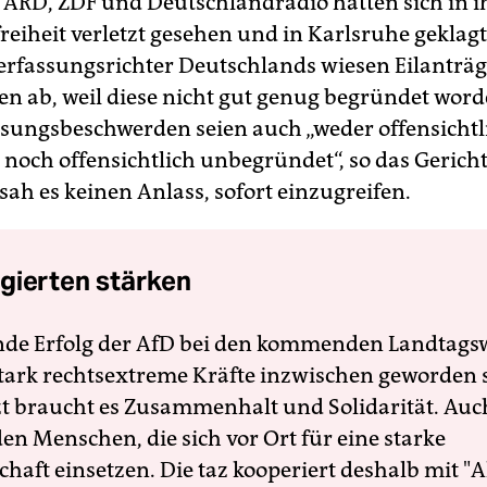
 ARD, ZDF und Deutschlandradio hatten sich in i
eiheit verletzt gesehen und in Karlsruhe geklagt
erfassungsrichter Deutschlands wiesen Eilanträg
n ab, weil diese nicht gut genug begründet word
ssungsbeschwerden seien auch „weder offensichtl
 noch offensichtlich unbegründet“, so das Gerich
sah es keinen Anlass, sofort einzugreifen.
gierten stärken
nde Erfolg der AfD bei den kommenden Landtags
 stark rechtsextreme Kräfte inzwischen geworden 
zt braucht es Zusammenhalt und Solidarität. Auc
en Menschen, die sich vor Ort für eine starke
schaft einsetzen. Die taz kooperiert deshalb mit "A