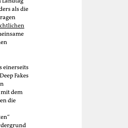
m Landtag
ers als die
tragen
echtlichen
emeinsame
men
 einerseits
 Deep Fakes
en
t mit dem
ten die
ten“
ordergrund