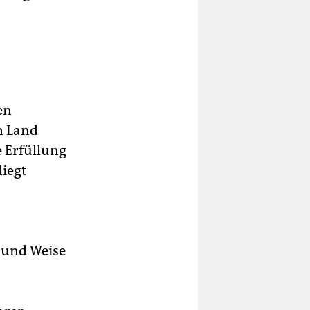
en
n Land
e Erfüllung
iegt
t und Weise