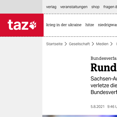
hautnavigation anspringen
hauptinhalt anspringen
footer anspringen
verlag
veranstaltungen
shop
fragen &
krieg in der ukraine
hitze
niedrigwa

taz zahl ich
taz zahl ich
Startseite
Gesellschaft
Medien
themen
politik
Bundesverfa
Rund
öko
Sachsen-An
gesellschaft
verletze di
Bundesverf
kultur
sport
5.8.2021
9:46 