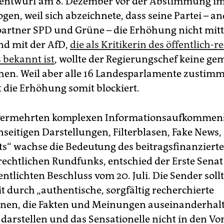
zentwurf am 8. Dezember vor der Abstimmung i
en, weil sich abzeichnete, dass seine Partei – and
partner SPD und Grüne – die Erhöhung nicht mit
d mit der AfD,
die als Kritikerin des öffentlich-r
bekannt ist
, wollte der Regierungschef keine g
en. Weil aber alle 16 Landesparlamente zustim
t die Erhöhung somit blockiert.
„vermehrten komplexen Informationsaufkommens
nseitigen Darstellungen, Filterblasen, Fake News,
ts“ wachse die Bedeutung des beitragsfinanziert
-rechtlichen Rundfunks, entschied der Erste Sena
ntlichten Beschluss vom 20. Juli. Die Sender soll
t durch „authentische, sorgfältig recherchierte
nen, die Fakten und Meinungen auseinanderhal
 darstellen und das Sensationelle nicht in den V