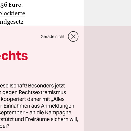
,36 Euro.
blockierte
undgesetz
ten
Gerade nicht
uher
lung gibt,
echts
e
esellschaft! Besonders jetzt
en und
rt gegen Rechtsextremismus
e er auf
z kooperiert daher mit „Alles
ller Einnahmen aus Anmeldungen
bhängige
. September – an die Kampagne,
esen. Damit
rstützt und Freiräume sichern will,
allerdings
bei?