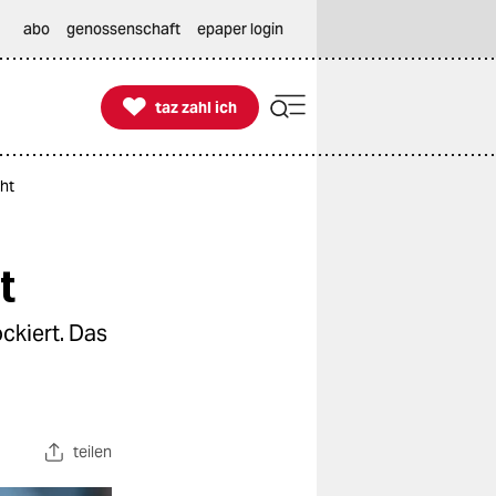
abo
genossenschaft
epaper login

taz zahl ich
taz zahl ich
ht
t
ckiert. Das
teilen