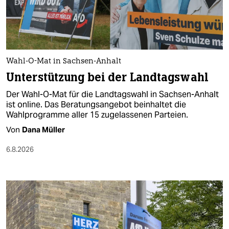
berlin
nord
wahrheit
Wahl-O-Mat in Sachsen-Anhalt
verlag
Unterstützung bei der Landtagswahl
verlag
Der Wahl-O-Mat für die Landtagswahl in Sachsen-Anhalt
ist online. Das Beratungsangebot beinhaltet die
veranstaltungen
Wahlprogramme aller 15 zugelassenen Parteien.
shop
Von
Dana Müller
fragen & hilfe
6.8.2026
unterstützen
abo
genossenschaft