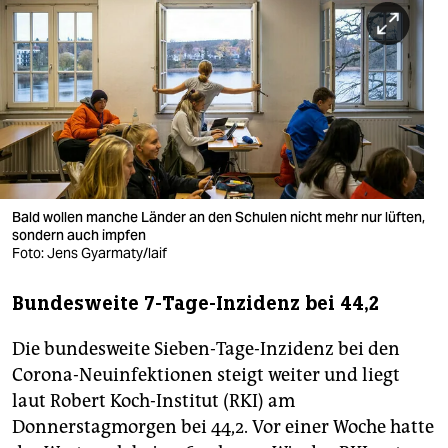
berlin
nord
wahrheit
verlag
verlag
veranstaltungen
Bald wollen manche Länder an den Schulen nicht mehr nur lüften,
sondern auch impfen
shop
Foto: Jens Gyarmaty/laif
fragen & hilfe
Bundesweite 7-Tage-Inzidenz bei 44,2
unterstützen
Die bundesweite Sieben-Tage-Inzidenz bei den
abo
Corona-Neuinfektionen steigt weiter und liegt
laut Robert Koch-Institut (RKI) am
genossenschaft
Donnerstagmorgen bei 44,2. Vor einer Woche hatte