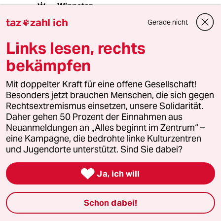
Winnetaz
W
19.08.2021
,
11:20 Uhr
taz
zahl ich
Gerade nicht

@jox:
Links lesen, rechts
Ganz genau. Die Antwort muss
lauten: sowohl als auch. Je mehr
bekämpfen
Angebote zur Impfung gemacht
werden, desto besser. Wer nicht will,
Mit doppelter Kraft für eine offene Gesellschaft!
der hat schon!
Besonders jetzt brauchen Menschen, die sich gegen
Rechtsextremismus einsetzen, unsere Solidarität.
Daher gehen 50 Prozent der Einnahmen aus
meistkommentiert
Neuanmeldungen an „Alles beginnt im Zentrum“ –
eine Kampagne, die bedrohte linke Kulturzentren
und Jugendorte unterstützt. Sind Sie dabei?
1
Krise der Demokratie
AfD-Wählen als Triebabfuhr

Ja, ich will
Schon dabei!
2
Streit um Rente mit 63
Passgenauer Populismus