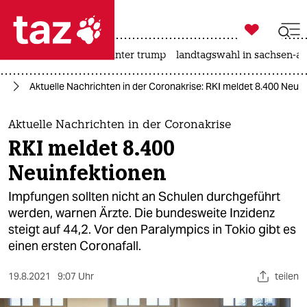

taz zahl ich
nahost-konflikt
usa unter trump
landtagswahl in sachsen-an

taz zahl ich
us
Aktuelle Nachrichten in der Coronakrise: RKI meldet 8.400 Neui
taz zahl ich
themen
Aktuelle Nachrichten in der Coronakrise
RKI meldet 8.400
politik
Neuinfektionen
öko
Impfungen sollten nicht an Schulen durchgeführt
werden, warnen Ärzte. Die bundesweite Inzidenz
gesellschaft
steigt auf 44,2. Vor den Paralympics in Tokio gibt es
einen ersten Coronafall.
kultur
sport
19.8.2021
9:07 Uhr
teilen