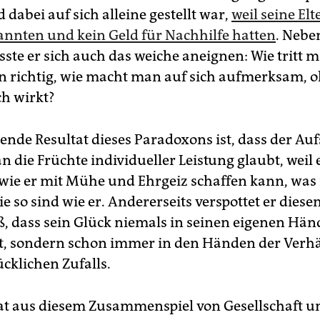
dabei auf sich alleine gestellt war,
weil seine Elt
annten und kein Geld für Nachhilfe hatten
. Nebe
ste er sich auch das weiche aneignen: Wie tritt m
n richtig, wie macht man auf sich aufmerksam, o
ch wirkt?
rende Resultat dieses Paradoxons ist, dass der Auf
an die Früchte individueller Leistung glaubt, weil 
, wie er mit Mühe und Ehrgeiz schaffen kann, was 
ie so sind wie er. Andererseits verspottet er dies
iß, dass sein Glück niemals in seinen eigenen Hä
t, sondern schon immer in den Händen der Verhä
cklichen Zufalls.
at aus diesem Zusammenspiel von Gesellschaft u