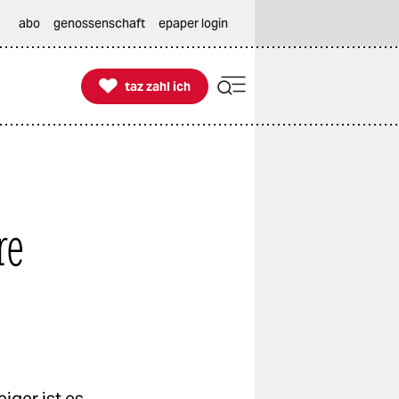
abo
genossenschaft
epaper login

taz zahl ich
taz zahl ich
re