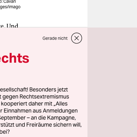
o: Cavan
ges/imago
re
. Und
so
Gerade nicht
he mit
iger
echts
an
ach etwas
esellschaft! Besonders jetzt
rt gegen Rechtsextremismus
nug Geld),
z kooperiert daher mit „Alles
zu kommen
ller Einnahmen aus Anmeldungen
. September – an die Kampagne,
rstützt und Freiräume sichern will,
bei?