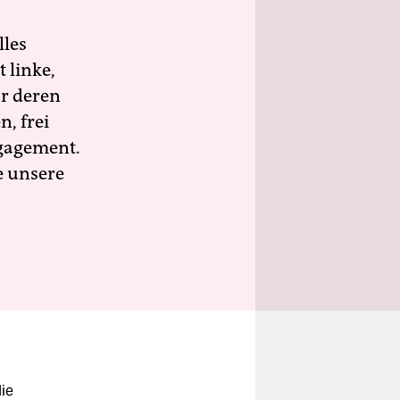
lles
 linke,
ür deren
n, frei
ngagement.
e unsere
die