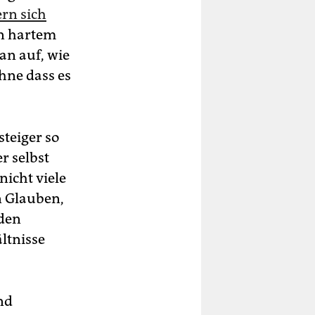
ern sich
n hartem
an auf, wie
hne dass es
steiger so
er selbst
nicht viele
en Glauben,
nden
ltnisse
nd