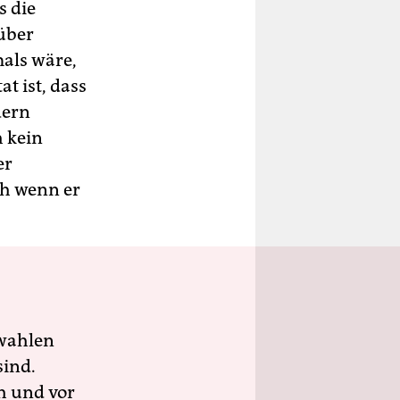
s die
rüber
mals wäre,
at ist, dass
dern
h kein
er
ch wenn er
wahlen
sind.
h und vor