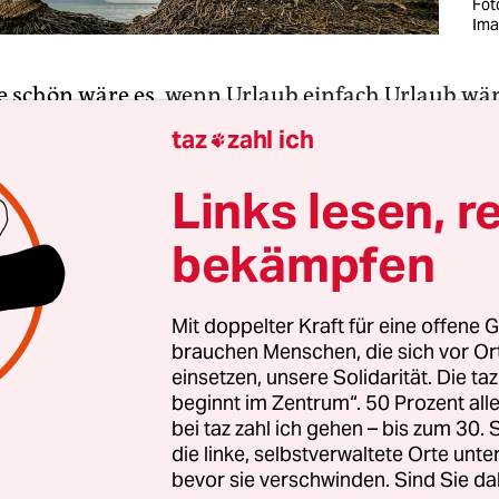
Fot
Ima
ie schön wäre es,
wenn Urlaub einfach Urlaub wä
icht ausgerechnet die Zeit, in der der Aufsteiger 
taz
zahl ich

schonungslos wie in keiner stressigen Arbeitswoc
ersprüchen konfrontiert wird. Ein besonders läst
Links lesen, r
h, mit dem er sich vom ersten arbeitsfreien Tag 
bekämpfen
gen muss, ist das Aufsteigerparadox.
ses gibt, tut sicher der Aufsteiger, der immerzu n
Mit doppelter Kraft für eine offene G
brauchen Menschen, die sich vor O
ss (mehr Wissen, mehr Anerkennung, endlich ge
einsetzen, unsere Solidarität. Die ta
ht mit Ferien. Denn selbst in den Freizeitmodus 
beginnt im Zentrum“. 50 Prozent a
ur anstrengenden Arbeit.
bei taz zahl ich gehen – bis zum 30
die linke, selbstverwaltete Orte unte
bevor sie verschwinden. Sind Sie da