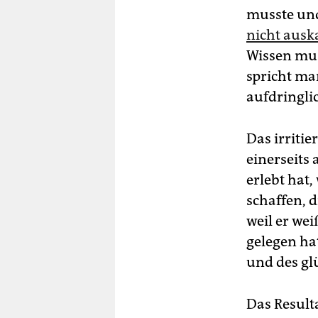
musste und 
nicht ausk
Wissen mus
spricht ma
aufdringli
Das irritie
einerseits 
erlebt hat
schaffen, d
weil er we
gelegen ha
und des glü
Das Result