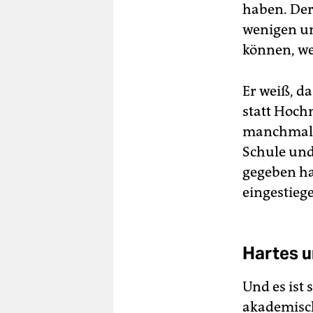
haben. Der 
wenigen un
können, we
Er weiß, da
statt Hoch
manchmal z
Schule un
gegeben ha
eingestiege
Hartes u
Und es ist 
akademisch