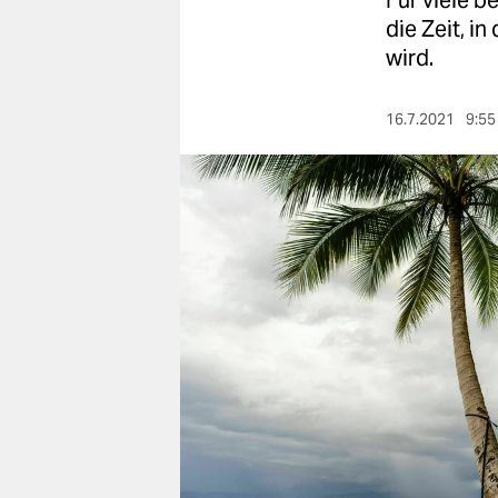
Für viele b
berlin
die Zeit, i
nord
wird.
wahrheit
16.7.2021
9:55
verlag
verlag
veranstaltungen
shop
fragen & hilfe
unterstützen
abo
genossenschaft