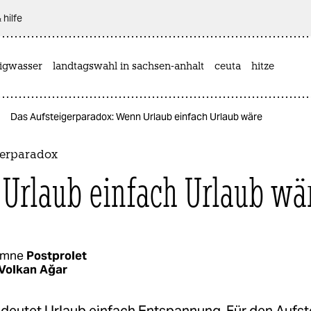
 hilfe
rigwasser
landtagswahl in sachsen-anhalt
ceuta
hitze
Das Aufsteigerparadox: Wenn Urlaub einfach Urlaub wäre
gerparadox
Urlaub einfach Urlaub wä
umne
Postprolet
Volkan Ağar