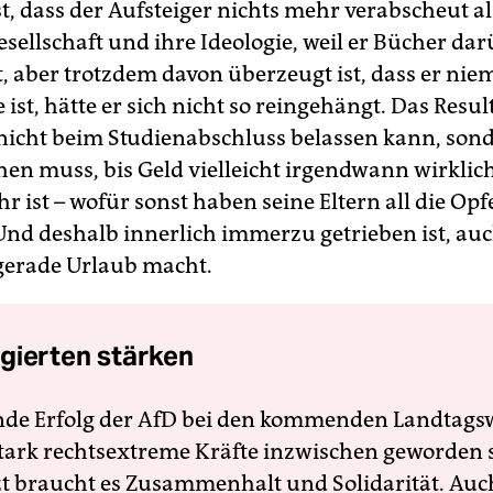
st, dass der Aufsteiger nichts mehr verabscheut al
sellschaft und ihre Ideologie, weil er Bücher da
t, aber trotzdem davon überzeugt ist, dass er nie
 ist, hätte er sich nicht so reingehängt. Das Result
 nicht beim Studienabschluss belassen kann, son
en muss, bis Geld vielleicht irgendwann wirklic
 ist – wofür sonst haben seine Eltern all die Opf
Und deshalb innerlich immerzu getrieben ist, au
gerade Urlaub macht.
gierten stärken
nde Erfolg der AfD bei den kommenden Landtags
 stark rechtsextreme Kräfte inzwischen geworden 
zt braucht es Zusammenhalt und Solidarität. Auc