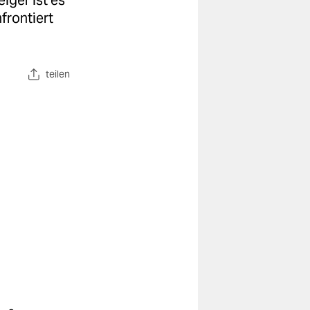
iger ist es
frontiert
teilen