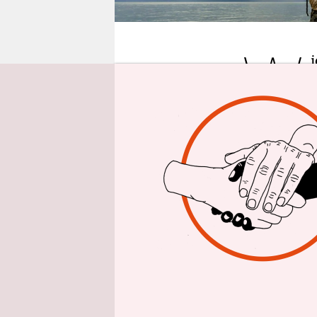
epaper login
W
n
seinen Wid
Widerspruc
herumschla
Weil es die
streben mu
nicht leic
wird ihm z