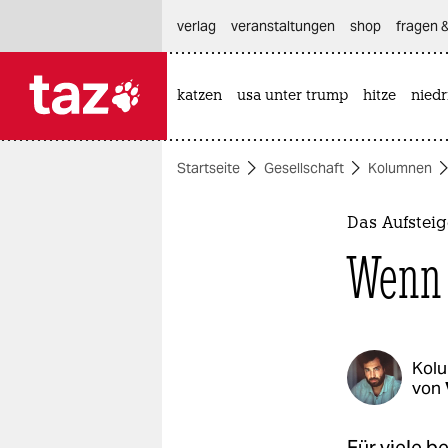
hautnavigation anspringen
hauptinhalt anspringen
footer anspringen
verlag
veranstaltungen
shop
fragen &
katzen
usa unter trump
hitze
nied

taz zahl ich
taz zahl ich
Startseite
Gesellschaft
Kolumnen
themen
politik
Das Aufstei
Wenn 
öko
gesellschaft
kultur
Kol
von
sport