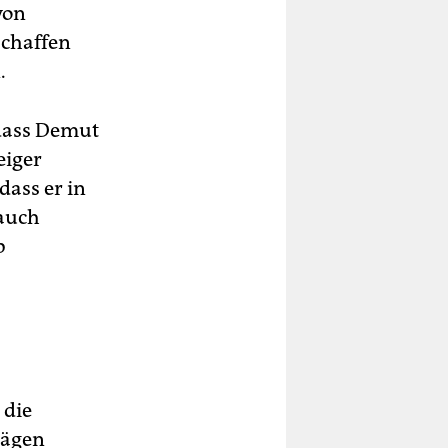
von
schaffen
.
 dass Demut
eiger
dass er in
auch
b
 die
rägen