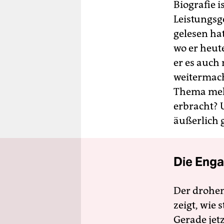
Biografie i
Leistungsge
gelesen ha
wo er heute
er es auch
weitermach
Thema mehr
erbracht? 
äußerlich 
Die Enga
Der drohe
zeigt, wie
Gerade jet