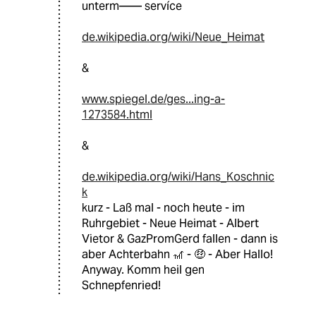
unterm—— servíce
de.wikipedia.org/wiki/Neue_Heimat
&
www.spiegel.de/ges...ing-a-
1273584.html
&
de.wikipedia.org/wiki/Hans_Koschnic
k
kurz - Laß mal - noch heute - im
Ruhrgebiet - Neue Heimat - Albert
Vietor & GazPromGerd fallen - dann is
aber Achterbahn 🎢 - 🤑 - Aber Hallo!
Anyway. Komm heil gen
Schnepfenried!