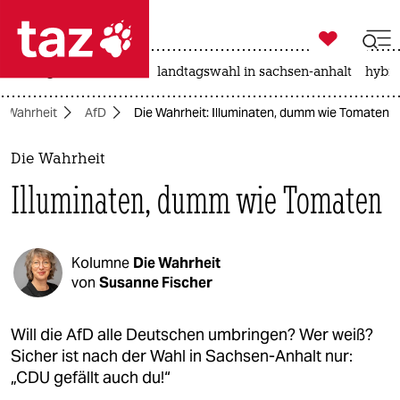

taz zahl ich
niedrigwasser
rente
landtagswahl in sachsen-anhalt
hybri

taz zahl ich
Wahrheit
AfD
Die Wahrheit: Illuminaten, dumm wie Tomaten
taz zahl ich
themen
Die Wahrheit
Illuminaten, dumm wie Tomaten
politik
öko
Kolumne
Die Wahrheit
gesellschaft
von
Susanne Fischer
kultur
Will die AfD alle Deutschen umbringen? Wer weiß?
Sicher ist nach der Wahl in Sachsen-Anhalt nur:
sport
„CDU gefällt auch du!“