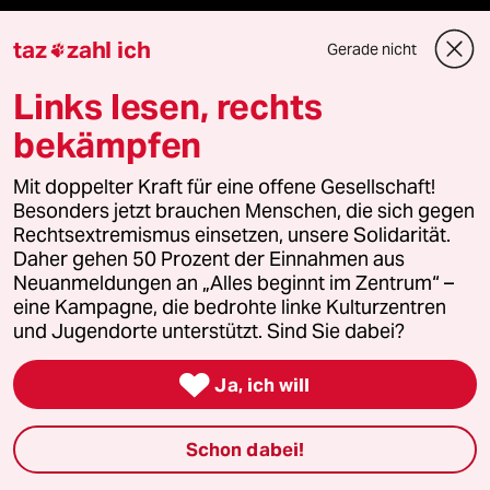
taz
zahl ich
Gerade nicht

Mehr taz Lesestoff
Links lesen, rechts
bekämpfen
taz Blogs
Mit doppelter Kraft für eine offene Gesellschaft!
Besonders jetzt brauchen Menschen, die sich gegen
taz FUTURZWEI
Rechtsextremismus einsetzen, unsere Solidarität.
Daher gehen 50 Prozent der Einnahmen aus
Le Monde diplomatique
Neuanmeldungen an „Alles beginnt im Zentrum“ –
eine Kampagne, die bedrohte linke Kulturzentren
taz Archiv
und Jugendorte unterstützt. Sind Sie dabei?

Ja, ich will
Mehr taz Angebote
Schon dabei!
Reisen