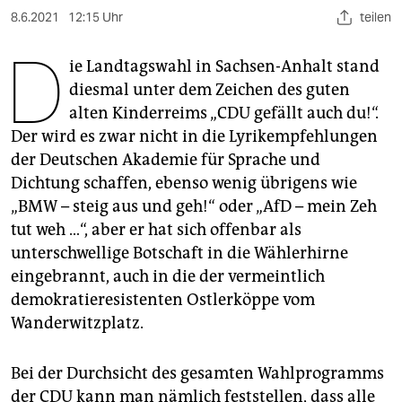
berlin
8.6.2021
12:15 Uhr
teilen
nord
D
ie Landtagswahl in Sachsen-Anhalt stand
wahrheit
diesmal unter dem Zeichen des guten
alten Kinderreims „CDU gefällt auch du!“.
verlag
Der wird es zwar nicht in die Lyrikempfehlungen
verlag
der Deutschen Akademie für Sprache und
Dichtung schaffen, ebenso wenig übrigens wie
veranstaltungen
„BMW – steig aus und geh!“ oder „AfD – mein Zeh
shop
tut weh …“, aber er hat sich offenbar als
unterschwellige Botschaft in die Wählerhirne
fragen & hilfe
eingebrannt, auch in die der vermeintlich
unterstützen
demokratieresistenten Ostlerköppe vom
Wanderwitzplatz.
abo
genossenschaft
Bei der Durchsicht des gesamten Wahlprogramms
der CDU kann man nämlich feststellen, dass alle