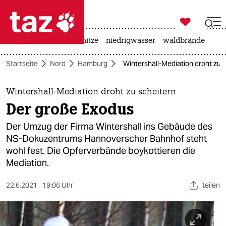

taz zahl ich
krieg in der ukraine
hitze
niedrigwasser
waldbrände

taz zahl ich
Startseite
Nord
Hamburg
Wintershall-Mediation droht zu 
taz zahl ich
themen
Wintershall-Mediation droht zu scheitern
Der große Exodus
politik
Der Umzug der Firma Wintershall ins Gebäude des
öko
NS-Dokuzentrums Hannoverscher Bahnhof steht
wohl fest. Die Opferverbände boykottieren die
gesellschaft
Mediation.
kultur
22.6.2021
19:06 Uhr
teilen
sport