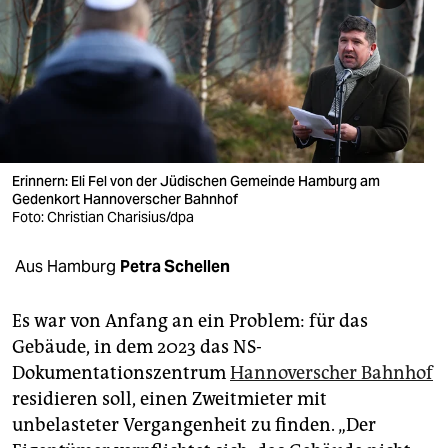
berlin
nord
wahrheit
verlag
verlag
Erinnern: Eli Fel von der Jüdischen Gemeinde Hamburg am
Gedenkort Hannoverscher Bahnhof
veranstaltungen
Foto: Christian Charisius/dpa
shop
Aus Hamburg
Petra Schellen
fragen & hilfe
Es war von Anfang an ein Problem: für das
unterstützen
Gebäude, in dem 2023 das NS-
Dokumentationszentrum
Hannoverscher Bahnhof
abo
residieren soll, einen Zweitmieter mit
genossenschaft
unbelasteter Vergangenheit zu finden. „Der