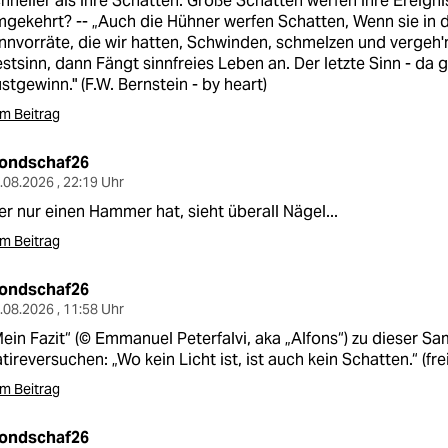
hneller als ihre Schatten. Große Schatten werfen ihre Ereign
gekehrt? -- „Auch die Hühner werfen Schatten, Wenn sie in d
nnvorräte, die wir hatten, Schwinden, schmelzen und vergeh'
stsinn, dann Fängt sinnfreies Leben an. Der letzte Sinn - da ge
stgewinn." (F.W. Bernstein - by heart)
m Beitrag
ondschaf26
.08.2026 , 22:19 Uhr
r nur einen Hammer hat, sieht überall Nägel...
m Beitrag
ondschaf26
.08.2026 , 11:58 Uhr
ein Fazit“ (© Emmanuel Peterfalvi, aka „Alfons“) zu dieser 
tireversuchen: „Wo kein Licht ist, ist auch kein Schatten.“ (fr
m Beitrag
ondschaf26