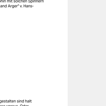
wohin mit solchen Spinnern
rhand Arger" v. Hans-
gestalten sind halt