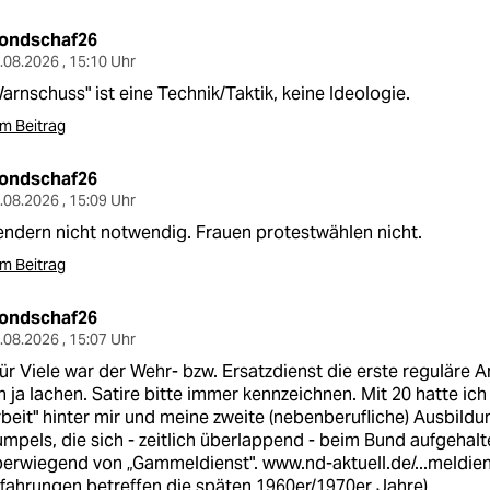
ondschaf26
.08.2026 , 15:10 Uhr
arnschuss" ist eine Technik/Taktik, keine Ideologie.
m Beitrag
ondschaf26
.08.2026 , 15:09 Uhr
ndern nicht notwendig. Frauen protestwählen nicht.
m Beitrag
ondschaf26
.08.2026 , 15:07 Uhr
ür Viele war der Wehr- bzw. Ersatzdienst die erste reguläre 
h ja lachen. Satire bitte immer kennzeichnen. Mit 20 hatte ich
beit" hinter mir und meine zweite (nebenberufliche) Ausbil
mpels, die sich - zeitlich überlappend - beim Bund aufgehal
berwiegend von „Gammeldienst".
www.nd-aktuell.de/...meldie
fahrungen betreffen die späten 1960er/1970er Jahre)