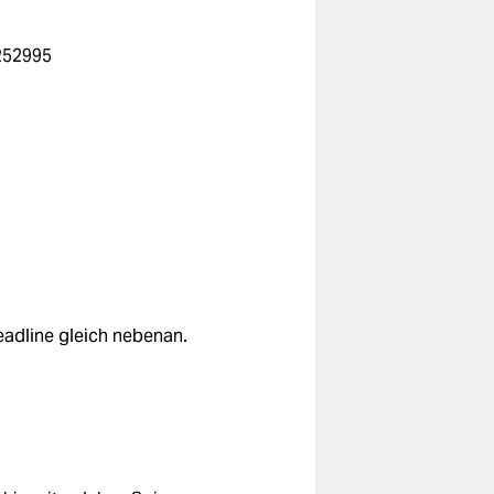
252995
eadline gleich nebenan.