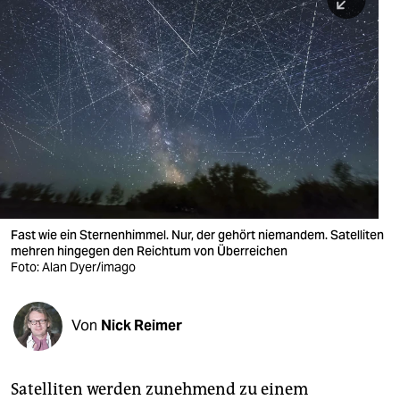
berlin
nord
wahrheit
verlag
verlag
veranstaltungen
shop
Fast wie ein Sternenhimmel. Nur, der gehört niemandem. Satelliten
mehren hingegen den Reichtum von Überreichen
fragen & hilfe
Foto: Alan Dyer/imago
unterstützen
Von
Nick Reimer
abo
genossenschaft
Satelliten werden zunehmend zu einem