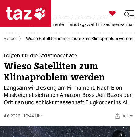

taz zahl ich
hitze
niedrigwasser
rente
landtagswahl in sachsen-anhalt

taz zahl ich
mawandel
Wieso Satelliten immer mehr zum Klimaproblem werden
taz zahl ich
themen
Folgen für die Erdatmosphäre
Wieso Satelliten zum
politik
Klimaproblem werden
öko
Langsam wird es eng am Firmament: Nach Elon
Musk eignet sich auch Amazon-Boss Jeff Bezos den
gesellschaft
Orbit an und schickt massenhaft Flugkörper ins All.
kultur
4.6.2026
19:44 Uhr
teilen
sport