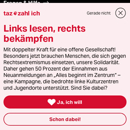
Fragen & Hilfe
taz
zahl ich
Gerade nicht

Feedback
Links lesen, rechts
Aboservice
bekämpfen
ePaper Login
Mit doppelter Kraft für eine offene Gesellschaft!
Besonders jetzt brauchen Menschen, die sich gegen
Rechtsextremismus einsetzen, unsere Solidarität.
Downloads für Abonnierende
Daher gehen 50 Prozent der Einnahmen aus
Neuanmeldungen an „Alles beginnt im Zentrum“ –
eine Kampagne, die bedrohte linke Kulturzentren
und Jugendorte unterstützt. Sind Sie dabei?
© 2026 taz Verlags und Vertriebs GmbH
Alle Rechte vorbehalten. Bei rechtlichen Fragen oder für Genehmigungen
wenden Sie sich bitte an
lizenzen@taz.de

Ja, ich will
Feedback
Redaktionsstatut
Kommune-Richtlinien
KI-
Schon dabei!